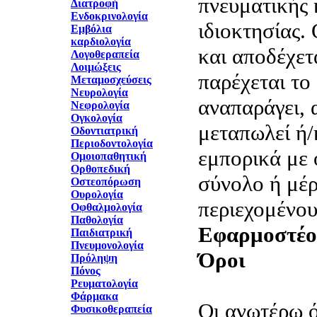
πνευματικής 
Διατροφή
Ενδοκρινολογία
ιδιοκτησίας.
Εμβόλια
καρδιολογία
και αποδέχετα
Λογοθεραπεία
Λοιμώξεις
παρέχεται το
Μεταμοσχεύσεις
Νευρολογία
αναπαράγει, 
Νεφρολογία
Ογκολογία
μεταπωλεί ή/
Οδοντιατρική
Περιοδοντολογία
εμπορικά με 
Ομοιοπαθητική
Ορθοπεδική
σύνολο ή μέρ
Οστεοπόρωση
Ουρολογία
περιεχομένο
Οφθαλμολογία
Παθολογία
Εφαρμοστέο 
Παιδιατρική
Πνευμονολογία
Όροι
Πρόληψη
Πόνος
Ρευματολογία
Φάρμακα
Οι ανωτέρω ό
Φυσικοθεραπεία