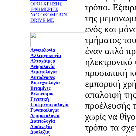
ΟΡΟΙ ΧΡΗΣΗΣ
τρόπο. Εξαιρ
ΕΦΗΜΕΡΙΕΣ
ΝΟΣΟΚΟΜΕΙΩΝ
της μεμονωμ
DRIVE ME
ενός και μόν
τμήματος του
έναν απλό π
Αγγειολογία
Αλλεργιολογία
ηλεκτρονικό 
Αλτσχάιμερ
Ανδρολογία
προσωπική κα
Αιματολογία
Αυτοάνοσες
εμπορική χρή
Βιοτεχνολογία
Βιταμίνες
απαλοιφή της
Βελονισμός
Γενετική
προέλευσής 
Γαστρεντερολογία
Γυναικολογία
χωρίς να θίγ
Δερματολογία
Διαιτολογία
τρόπο τα σχε
Δυσανεξία
Δυσλεξία