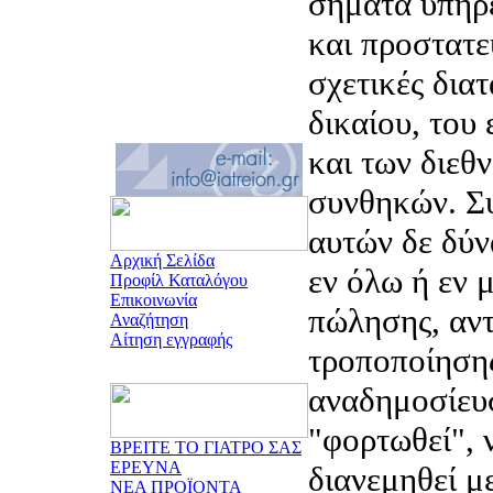
σήματα υπηρ
και προστατε
σχετικές διατ
δικαίου, του
και των διεθ
συνθηκών. Συ
αυτών δε δύν
Αρχική Σελίδα
εν όλω ή εν μ
Προφίλ Καταλόγου
Επικοινωνία
πώλησης, αντ
Αναζήτηση
Αίτηση εγγραφής
τροποποίηση
αναδημοσίευ
"φορτωθεί", 
ΒΡΕΙΤΕ ΤΟ ΓΙΑΤΡΟ ΣΑΣ
ΕΡΕΥΝΑ
διανεμηθεί μ
ΝΕΑ ΠΡΟΪΟΝΤΑ