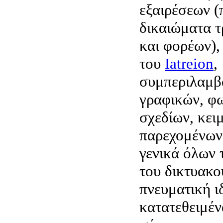
εξαιρέσεων (
δικαιώματα τ
και φορέων),
του
Iatreion
,
συμπεριλαμβ
γραφικών, φ
σχεδίων, κει
παρεχομένων
γενικά όλων 
του δικτυακο
πνευματική ι
κατατεθειμέν