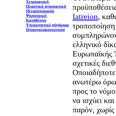
Χειρουργική
προϋποθέσεις
Πλαστική χειρουργική
Πελματογραφία
Iatreion
, καθ
Ψυχιατρική
Κατάθλιψη
τροποποίηση 
Υπερκινητικό σύνδρομο
Ωτορινολαρυγγολογία
συμπληρώνον
ελληνικό δίκα
Ευρωπαϊκής Έ
σχετικές διεθ
Οποιαδήποτε
ανωτέρω όρων
προς το νόμο
να ισχύει και
παρόν, χωρίς