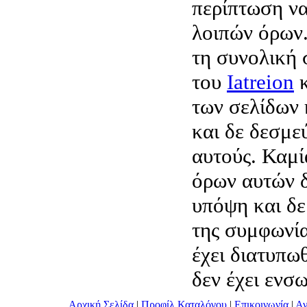
περίπτωση να
λοιπών όρων.
τη συνολική
του
Iatreion
κ
των σελίδων 
και δε δεσμε
αυτούς. Καμί
όρων αυτών δ
υπόψη και δε
της συμφωνία
έχει διατυπω
δεν έχει ενσ
Αρχική Σελίδα
|
Προφίλ Καταλόγου
|
Επικοινωνία
|
Αν