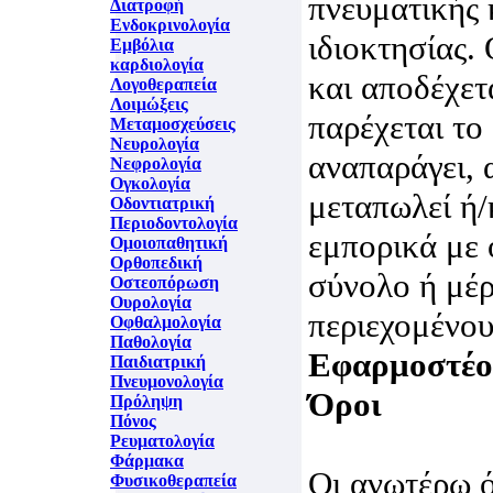
πνευματικής 
Διατροφή
Ενδοκρινολογία
ιδιοκτησίας.
Εμβόλια
καρδιολογία
και αποδέχετα
Λογοθεραπεία
Λοιμώξεις
παρέχεται το
Μεταμοσχεύσεις
Νευρολογία
αναπαράγει, 
Νεφρολογία
Ογκολογία
μεταπωλεί ή/
Οδοντιατρική
Περιοδοντολογία
εμπορικά με 
Ομοιοπαθητική
Ορθοπεδική
σύνολο ή μέρ
Οστεοπόρωση
Ουρολογία
περιεχομένο
Οφθαλμολογία
Παθολογία
Εφαρμοστέο 
Παιδιατρική
Πνευμονολογία
Όροι
Πρόληψη
Πόνος
Ρευματολογία
Φάρμακα
Οι ανωτέρω ό
Φυσικοθεραπεία