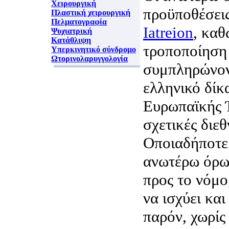
Χειρουργική
προϋποθέσεις
Πλαστική χειρουργική
Πελματογραφία
Iatreion
, καθ
Ψυχιατρική
Κατάθλιψη
τροποποίηση 
Υπερκινητικό σύνδρομο
Ωτορινολαρυγγολογία
συμπληρώνον
ελληνικό δίκα
Ευρωπαϊκής Έ
σχετικές διεθ
Οποιαδήποτε
ανωτέρω όρων
προς το νόμο
να ισχύει και
παρόν, χωρίς