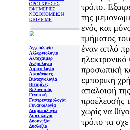
ΟΡΟΙ ΧΡΗΣΗΣ
τρόπο. Εξαιρ
ΕΦΗΜΕΡΙΕΣ
ΝΟΣΟΚΟΜΕΙΩΝ
της μεμονωμ
DRIVE ME
ενός και μόν
τμήματος του
έναν απλό π
Αγγειολογία
Αλλεργιολογία
ηλεκτρονικό 
Αλτσχάιμερ
Ανδρολογία
προσωπική κα
Αιματολογία
Αυτοάνοσες
εμπορική χρή
Βιοτεχνολογία
Βιταμίνες
απαλοιφή της
Βελονισμός
Γενετική
προέλευσής 
Γαστρεντερολογία
Γυναικολογία
χωρίς να θίγ
Δερματολογία
Διαιτολογία
τρόπο τα σχε
Δυσανεξία
Δυσλεξία