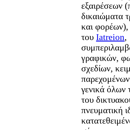
εξαιρέσεων (
δικαιώματα τ
και φορέων),
του
Iatreion
,
συμπεριλαμβ
γραφικών, φ
σχεδίων, κει
παρεχομένων
γενικά όλων 
του δικτυακο
πνευματική ι
κατατεθειμέν