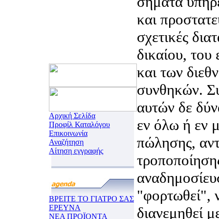
σήματα υπηρ
και προστατε
σχετικές διατ
δικαίου, του
και των διεθ
συνθηκών. Συ
αυτών δε δύν
Αρχική Σελίδα
εν όλω ή εν μ
Προφίλ Καταλόγου
Επικοινωνία
πώλησης, αντ
Αναζήτηση
Αίτηση εγγραφής
τροποποίηση
αναδημοσίευ
"φορτωθεί", 
ΒΡΕΙΤΕ ΤΟ ΓΙΑΤΡΟ ΣΑΣ
ΕΡΕΥΝΑ
διανεμηθεί μ
ΝΕΑ ΠΡΟΪΟΝΤΑ