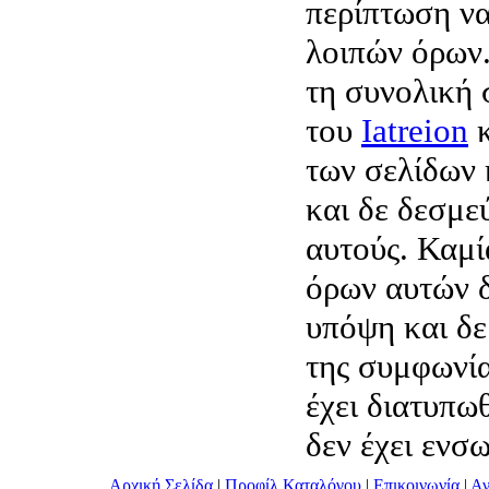
περίπτωση να
λοιπών όρων.
τη συνολική
του
Iatreion
κ
των σελίδων 
και δε δεσμε
αυτούς. Καμί
όρων αυτών δ
υπόψη και δε
της συμφωνία
έχει διατυπω
δεν έχει ενσ
Αρχική Σελίδα
|
Προφίλ Καταλόγου
|
Επικοινωνία
|
Αν