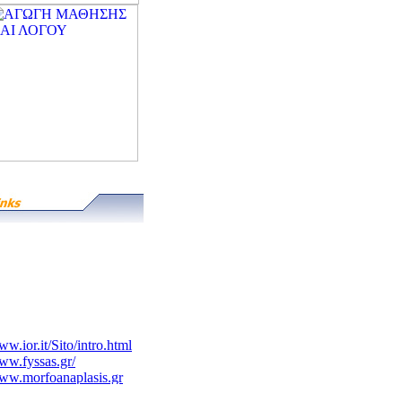
w.ior.it/Sito/intro.html
w.fyssas.gr/
ww.morfoanaplasis.gr
ww.onasseio.gr/