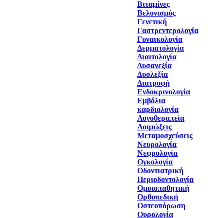
Βιταμίνες
Βελονισμός
Γενετική
Γαστρεντερολογία
Γυναικολογία
Δερματολογία
Διαιτολογία
Δυσανεξία
Δυσλεξία
Διατροφή
Ενδοκρινολογία
Εμβόλια
καρδιολογία
Λογοθεραπεία
Λοιμώξεις
Μεταμοσχεύσεις
Νευρολογία
Νεφρολογία
Ογκολογία
Οδοντιατρική
Περιοδοντολογία
Ομοιοπαθητική
Ορθοπεδική
Οστεοπόρωση
Ουρολογία