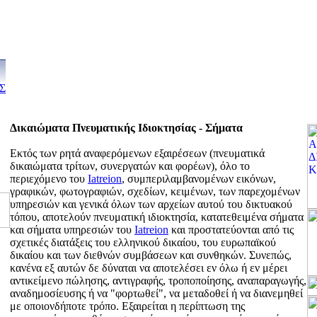
Σ
Δικαιώματα Πνευματικής Ιδιοκτησίας - Σήματα
Εκτός των ρητά αναφερόμενων εξαιρέσεων (πνευματικά
δικαιώματα τρίτων, συνεργατών και φορέων), όλο το
περιεχόμενο του
Iatreion
, συμπεριλαμβανομένων εικόνων,
γραφικών, φωτογραφιών, σχεδίων, κειμένων, των παρεχομένων
υπηρεσιών και γενικά όλων των αρχείων αυτού του δικτυακού
τόπου, αποτελούν πνευματική ιδιοκτησία, κατατεθειμένα σήματα
και σήματα υπηρεσιών του
Iatreion
και προστατεύονται από τις
σχετικές διατάξεις του ελληνικού δικαίου, του ευρωπαϊκού
δικαίου και των διεθνών συμβάσεων και συνθηκών. Συνεπώς,
κανένα εξ αυτών δε δύναται να αποτελέσει εν όλω ή εν μέρει
αντικείμενο πώλησης, αντιγραφής, τροποποίησης, αναπαραγωγής,
αναδημοσίευσης ή να "φορτωθεί", να μεταδοθεί ή να διανεμηθεί
με οποιονδήποτε τρόπο. Εξαιρείται η περίπτωση της