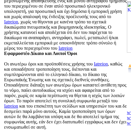
μεμονωμένης αποθήκευσης ενός και μόνου αντιγράφου τμήματος
του περιεχομένου σε έναν απλό προσωπικό ηλεκτρονικό
υπολογιστή, για προσωπική και όχι δημόσια ή εμπορική χρήση
και χωρίς απαλοιφή της ένδειξης προέλευσής τους από το
Iatreion
, χωρίς να θίγονται με κανένα τρόπο τα σχετικά
δικαιώματα πνευματικής και βιομηχανικής ιδιοκτησίας. Ο
χρήστης κατανοεί και αποδέχεται ότι δεν του παρέχεται το
δικαίωμα να αναπαράγει, αντιγράφει, πωλεί, μεταπωλεί ή/και
εκμεταλλεύεται εμπορικά με οποιονδήποτε τρόπο σύνολο ή
μέρος του περιεχομένου του
Iatreion
Εφαρμοστέο Δίκαιο και Λοιποί Όροι
Οι ανωτέρω όροι και προϋποθέσεις χρήσης του
Iatreion
, καθώς
και οποιαδήποτε τροποποίηση τους, διέπονται και
συμπληρώνονται από το ελληνικό δίκαιο, το δίκαιο της
Ευρωπαϊκής Ένωσης και τις σχετικές διεθνείς συνθήκες.
Οποιαδήποτε διάταξη των ανωτέρω όρων καταστεί αντίθετη προς
το νόμο, παύει αυτοδικαίως να ισχύει και αφαιρείται από το
παρόν, χωρίς σε καμία περίπτωση να θίγεται η ισχύς των λοιπών
όρων. Το παρόν αποτελεί τη συνολική συμφωνία μεταξύ του
Iatreion
και του επισκέπτη των σελίδων και υπηρεσιών του και δε
δεσμεύει παρά μόνο αυτούς. Καμία τροποποίηση των όρων
ww
αυτών δε θα λαμβάνεται υπόψη και δε θα αποτελεί τμήμα της
ww
συμφωνίας αυτής, εάν δεν έχει διατυπωθεί εγγράφως και δεν έχει
w
ενσωματωθεί σε αυτή.
w