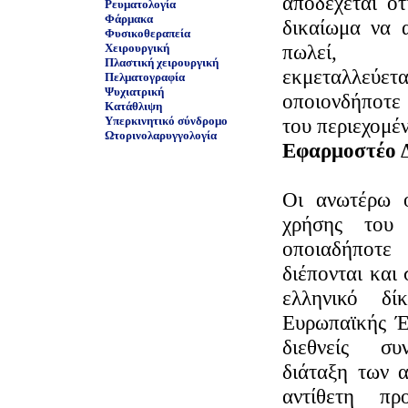
αποδέχεται ότ
Ρευματολογία
Φάρμακα
δικαίωμα να α
Φυσικοθεραπεία
πωλεί, μ
Χειρουργική
Πλαστική χειρουργική
εκμεταλλε
Πελματογραφία
Ψυχιατρική
οποιονδήποτε
Κατάθλιψη
Υπερκινητικό σύνδρομο
του περιεχομέ
Ωτορινολαρυγγολογία
Εφαρμοστέο Δ
Οι ανωτέρω ό
χρήσης το
οποιαδήποτε
διέπονται και
ελληνικό δί
Ευρωπαϊκής Έν
διεθνείς συ
διάταξη των 
αντίθετη π