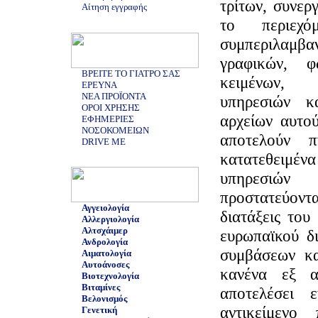
τρίτων, συνερ
Αίτηση εγγραφής
το περιε
συμπεριλαμ
γραφικών, φ
ΒΡΕΙΤΕ ΤΟ ΓΙΑΤΡΟ ΣΑΣ
κειμένων,
ΕΡΕΥΝΑ
ΝΕΑ ΠΡΟΪΟΝΤΑ
υπηρεσιών κ
ΟΡΟΙ ΧΡΗΣΗΣ
αρχείων αυτού
ΕΦΗΜΕΡΙΕΣ
ΝΟΣΟΚΟΜΕΙΩΝ
αποτελούν πν
DRIVE ME
κατατεθειμέ
υπηρεσιώ
προστατεύον
Αγγειολογία
διατάξεις του
Αλλεργιολογία
Αλτσχάιμερ
ευρωπαϊκού δι
Ανδρολογία
συμβάσεων κα
Αιματολογία
Αυτοάνοσες
κανένα εξ α
Βιοτεχνολογία
Βιταμίνες
αποτελέσει
Βελονισμός
αντικείμενο 
Γενετική