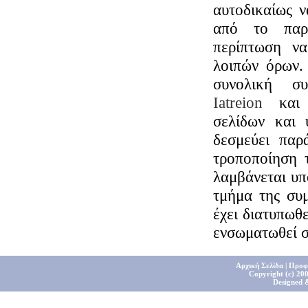
αυτοδικαίως ν
από το παρ
περίπτωση να
λοιπών όρων.
συνολική σ
Iatreion
και 
σελίδων και 
δεσμεύει παρ
τροποποίηση 
λαμβάνεται υπ
τμήμα της συμ
έχει διατυπωθε
ενσωματωθεί σ
Αρχική Σελίδα
|
Προφ
Copyright (c) 200
Designed 