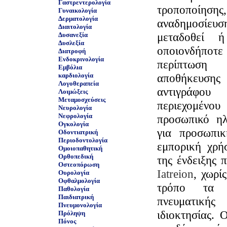
Γαστρεντερολογία
τροποποίησ
Γυναικολογία
Δερματολογία
αναδημοσίευση
Διαιτολογία
μεταδοθεί 
Δυσανεξία
Δυσλεξία
οποιονδήποτε
Διατροφή
Ενδοκρινολογία
περίπτωση
Εμβόλια
καρδιολογία
αποθήκευσ
Λογοθεραπεία
αντιγράφ
Λοιμώξεις
Μεταμοσχεύσεις
περιεχομέ
Νευρολογία
Νεφρολογία
προσωπικό ηλ
Ογκολογία
για προσωπι
Οδοντιατρική
Περιοδοντολογία
εμπορική χρή
Ομοιοπαθητική
Ορθοπεδική
της ένδειξης 
Οστεοπόρωση
Iatreion
, χωρί
Ουρολογία
Οφθαλμολογία
τρόπο τα σ
Παθολογία
Παιδιατρική
πνευματική
Πνευμονολογία
ιδιοκτησίας. 
Πρόληψη
Πόνος