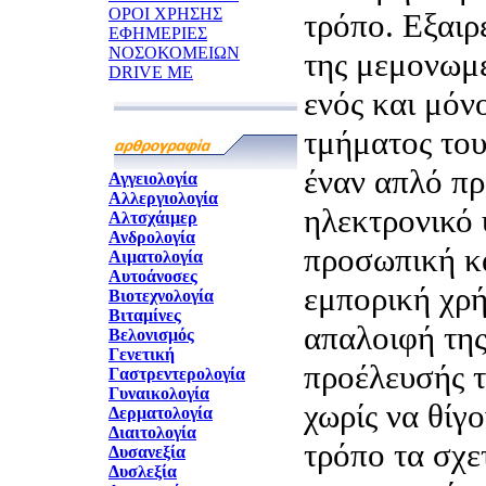
ΟΡΟΙ ΧΡΗΣΗΣ
τρόπο. Εξαιρ
ΕΦΗΜΕΡΙΕΣ
ΝΟΣΟΚΟΜΕΙΩΝ
της μεμονωμ
DRIVE ME
ενός και μόν
τμήματος του
έναν απλό π
Αγγειολογία
Αλλεργιολογία
ηλεκτρονικό 
Αλτσχάιμερ
Ανδρολογία
προσωπική κα
Αιματολογία
Αυτοάνοσες
εμπορική χρή
Βιοτεχνολογία
Βιταμίνες
απαλοιφή της
Βελονισμός
Γενετική
προέλευσής 
Γαστρεντερολογία
Γυναικολογία
χωρίς να θίγ
Δερματολογία
Διαιτολογία
τρόπο τα σχε
Δυσανεξία
Δυσλεξία