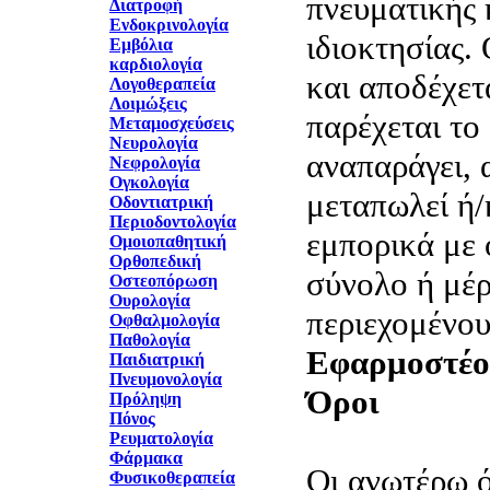
πνευματικής 
Διατροφή
Ενδοκρινολογία
ιδιοκτησίας.
Εμβόλια
καρδιολογία
και αποδέχετα
Λογοθεραπεία
Λοιμώξεις
παρέχεται το
Μεταμοσχεύσεις
Νευρολογία
αναπαράγει, 
Νεφρολογία
Ογκολογία
μεταπωλεί ή/
Οδοντιατρική
Περιοδοντολογία
εμπορικά με 
Ομοιοπαθητική
Ορθοπεδική
σύνολο ή μέρ
Οστεοπόρωση
Ουρολογία
περιεχομένο
Οφθαλμολογία
Παθολογία
Εφαρμοστέο 
Παιδιατρική
Πνευμονολογία
Όροι
Πρόληψη
Πόνος
Ρευματολογία
Φάρμακα
Οι ανωτέρω ό
Φυσικοθεραπεία