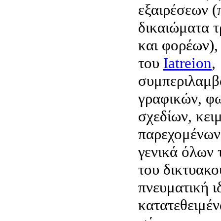
εξαιρέσεων (
δικαιώματα τ
και φορέων),
του
Iatreion
,
συμπεριλαμβ
γραφικών, φ
σχεδίων, κει
παρεχομένων
γενικά όλων 
του δικτυακο
πνευματική ι
κατατεθειμέν