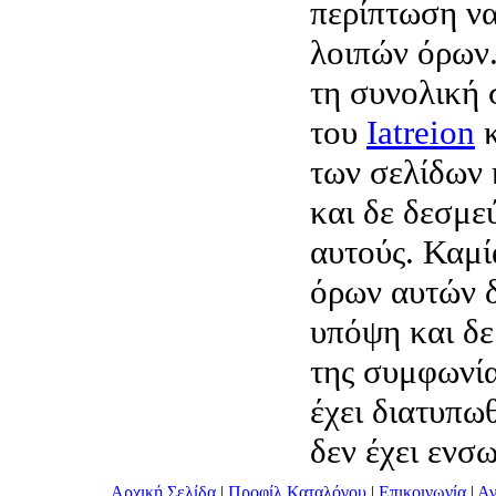
περίπτωση να
λοιπών όρων.
τη συνολική
του
Iatreion
κ
των σελίδων 
και δε δεσμε
αυτούς. Καμί
όρων αυτών δ
υπόψη και δε
της συμφωνία
έχει διατυπω
δεν έχει ενσ
Αρχική Σελίδα
|
Προφίλ Καταλόγου
|
Επικοινωνία
|
Αν