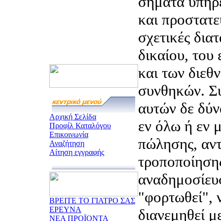
σήματα υπηρ
και προστατε
σχετικές διατ
δικαίου, του
και των διεθ
συνθηκών. Συ
αυτών δε δύν
Αρχική Σελίδα
εν όλω ή εν μ
Προφίλ Καταλόγου
Επικοινωνία
πώλησης, αντ
Αναζήτηση
Αίτηση εγγραφής
τροποποίηση
αναδημοσίευ
"φορτωθεί", 
ΒΡΕΙΤΕ ΤΟ ΓΙΑΤΡΟ ΣΑΣ
ΕΡΕΥΝΑ
διανεμηθεί μ
ΝΕΑ ΠΡΟΪΟΝΤΑ