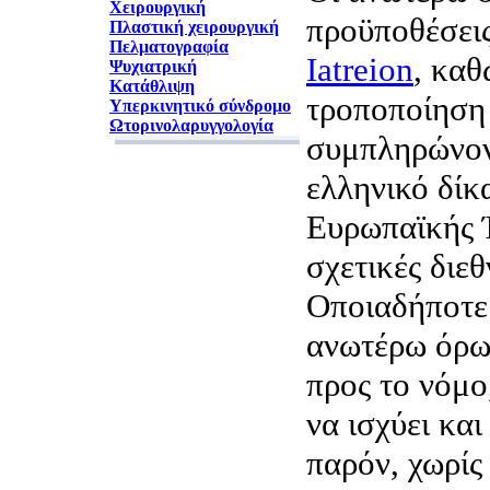
Χειρουργική
προϋποθέσεις
Πλαστική χειρουργική
Πελματογραφία
Iatreion
, καθ
Ψυχιατρική
Κατάθλιψη
τροποποίηση 
Υπερκινητικό σύνδρομο
Ωτορινολαρυγγολογία
συμπληρώνον
ελληνικό δίκα
Ευρωπαϊκής Έ
σχετικές διεθ
Οποιαδήποτε
ανωτέρω όρων
προς το νόμο
να ισχύει και
παρόν, χωρίς