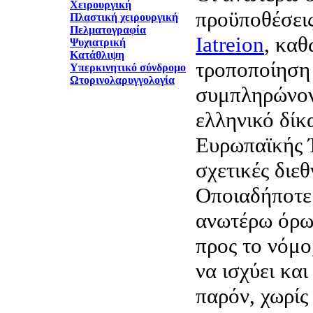
Χειρουργική
προϋποθέσεις
Πλαστική χειρουργική
Πελματογραφία
Iatreion
, καθ
Ψυχιατρική
Κατάθλιψη
τροποποίηση 
Υπερκινητικό σύνδρομο
Ωτορινολαρυγγολογία
συμπληρώνον
ελληνικό δίκα
Ευρωπαϊκής Έ
σχετικές διεθ
Οποιαδήποτε
ανωτέρω όρων
προς το νόμο
να ισχύει και
παρόν, χωρίς