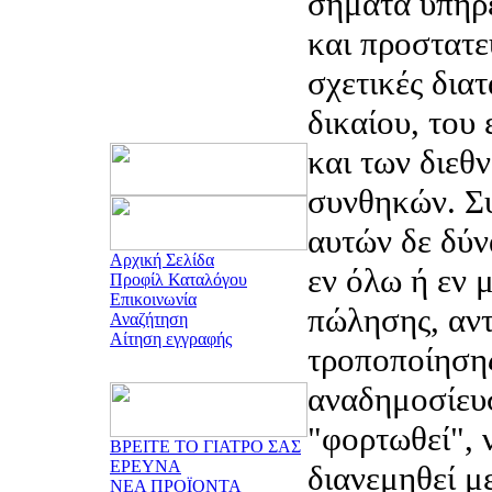
σήματα υπηρ
και προστατε
σχετικές διατ
δικαίου, του
και των διεθ
συνθηκών. Συ
αυτών δε δύν
Αρχική Σελίδα
εν όλω ή εν μ
Προφίλ Καταλόγου
Επικοινωνία
πώλησης, αντ
Αναζήτηση
Αίτηση εγγραφής
τροποποίηση
αναδημοσίευ
"φορτωθεί", 
ΒΡΕΙΤΕ ΤΟ ΓΙΑΤΡΟ ΣΑΣ
ΕΡΕΥΝΑ
διανεμηθεί μ
ΝΕΑ ΠΡΟΪΟΝΤΑ