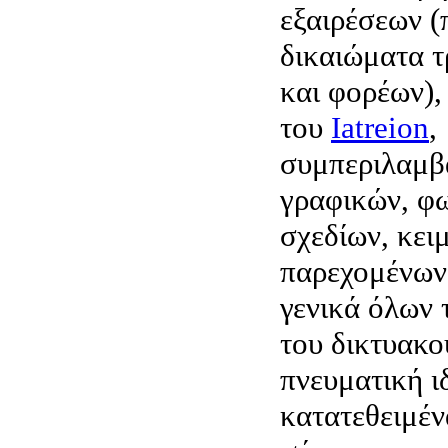
εξαιρέσεων (
δικαιώματα τ
και φορέων),
του
Iatreion
,
συμπεριλαμβ
γραφικών, φ
σχεδίων, κει
παρεχομένων
γενικά όλων 
του δικτυακο
πνευματική ι
κατατεθειμέν