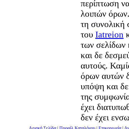
περίπτωση να
λοιπών όρων.
τη συνολική
του
Iatreion
κ
των σελίδων 
και δε δεσμε
αυτούς. Καμί
όρων αυτών δ
υπόψη και δε
της συμφωνία
έχει διατυπω
δεν έχει ενσ
Αρχική Σελίδα
|
Προφίλ Καταλόγου
|
Επικοινωνία
|
Αν