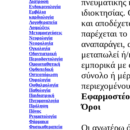
πνευματικής 
Διατροφή
Ενδοκρινολογία
ιδιοκτησίας.
Εμβόλια
καρδιολογία
και αποδέχετα
Λογοθεραπεία
Λοιμώξεις
παρέχεται το
Μεταμοσχεύσεις
Νευρολογία
αναπαράγει, 
Νεφρολογία
Ογκολογία
μεταπωλεί ή/
Οδοντιατρική
Περιοδοντολογία
εμπορικά με 
Ομοιοπαθητική
Ορθοπεδική
σύνολο ή μέρ
Οστεοπόρωση
Ουρολογία
περιεχομένο
Οφθαλμολογία
Παθολογία
Εφαρμοστέο 
Παιδιατρική
Πνευμονολογία
Όροι
Πρόληψη
Πόνος
Ρευματολογία
Φάρμακα
Οι ανωτέρω ό
Φυσικοθεραπεία