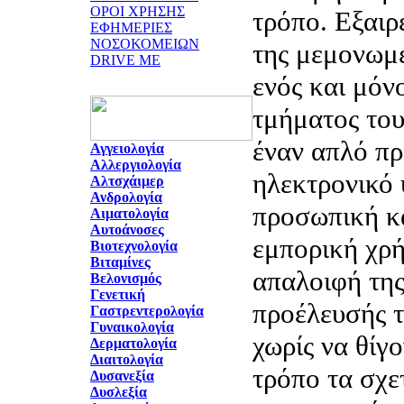
ΟΡΟΙ ΧΡΗΣΗΣ
τρόπο. Εξαιρ
ΕΦΗΜΕΡΙΕΣ
ΝΟΣΟΚΟΜΕΙΩΝ
της μεμονωμ
DRIVE ME
ενός και μόν
τμήματος του
έναν απλό π
Αγγειολογία
Αλλεργιολογία
ηλεκτρονικό 
Αλτσχάιμερ
Ανδρολογία
προσωπική κα
Αιματολογία
Αυτοάνοσες
εμπορική χρή
Βιοτεχνολογία
Βιταμίνες
απαλοιφή της
Βελονισμός
Γενετική
προέλευσής 
Γαστρεντερολογία
Γυναικολογία
χωρίς να θίγ
Δερματολογία
Διαιτολογία
τρόπο τα σχε
Δυσανεξία
Δυσλεξία