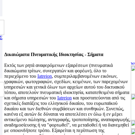
Σ
Δικαιώματα Πνευματικής Ιδιοκτησίας - Σήματα
Εκτός των ρητά αναφερόμενων εξαιρέσεων (πνευματικά
δικαιώματα τρίτων, συνεργατών και φορέων), όλο το
περιεχόμενο του
Iatreion
, συμπεριλαμβανομένων εικόνων,
γραφικών, φωτογραφιών, σχεδίων, κειμένων, των παρεχομένων
υπηρεσιών και γενικά όλων των αρχείων αυτού του δικτυακού
τόπου, αποτελούν πνευματική ιδιοκτησία, κατατεθειμένα σήματα
και σήματα υπηρεσιών του
Iatreion
και προστατεύονται από τις
σχετικές διατάξεις του ελληνικού δικαίου, του ευρωπαϊκού
δικαίου και των διεθνών συμβάσεων και συνθηκών. Συνεπώς,
κανένα εξ αυτών δε δύναται να αποτελέσει εν όλω ή εν μέρει
αντικείμενο πώλησης, αντιγραφής, τροποποίησης, αναπαραγωγής,
αναδημοσίευσης ή να "φορτωθεί", να μεταδοθεί ή να διανεμηθεί
με οποιονδήποτε τρόπο. Εξαιρείται η περίπτωση της