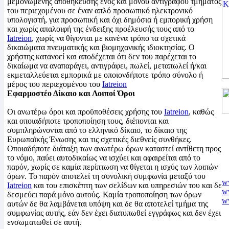
μεμονωμένης αποθήκευσης ενός και μόνου αντιγράφου τμήματος
του περιεχομένου σε έναν απλό προσωπικό ηλεκτρονικό
υπολογιστή, για προσωπική και όχι δημόσια ή εμπορική χρήση
και χωρίς απαλοιφή της ένδειξης προέλευσής τους από το
Iatreion
, χωρίς να θίγονται με κανένα τρόπο τα σχετικά
δικαιώματα πνευματικής και βιομηχανικής ιδιοκτησίας. Ο
χρήστης κατανοεί και αποδέχεται ότι δεν του παρέχεται το
δικαίωμα να αναπαράγει, αντιγράφει, πωλεί, μεταπωλεί ή/και
εκμεταλλεύεται εμπορικά με οποιονδήποτε τρόπο σύνολο ή
μέρος του περιεχομένου του
Iatreion
Εφαρμοστέο Δίκαιο και Λοιποί Όροι
Οι ανωτέρω όροι και προϋποθέσεις χρήσης του
Iatreion
, καθώς
και οποιαδήποτε τροποποίηση τους, διέπονται και
συμπληρώνονται από το ελληνικό δίκαιο, το δίκαιο της
Ευρωπαϊκής Ένωσης και τις σχετικές διεθνείς συνθήκες.
Οποιαδήποτε διάταξη των ανωτέρω όρων καταστεί αντίθετη προς
το νόμο, παύει αυτοδικαίως να ισχύει και αφαιρείται από το
παρόν, χωρίς σε καμία περίπτωση να θίγεται η ισχύς των λοιπών
όρων. Το παρόν αποτελεί τη συνολική συμφωνία μεταξύ του
w
Iatreion
και του επισκέπτη των σελίδων και υπηρεσιών του και δε
ww
δεσμεύει παρά μόνο αυτούς. Καμία τροποποίηση των όρων
ww
αυτών δε θα λαμβάνεται υπόψη και δε θα αποτελεί τμήμα της
ww
συμφωνίας αυτής, εάν δεν έχει διατυπωθεί εγγράφως και δεν έχει
ww
ενσωματωθεί σε αυτή.
w