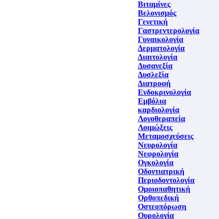
Βιταμίνες
Βελονισμός
Γενετική
Γαστρεντερολογία
Γυναικολογία
Δερματολογία
Διαιτολογία
Δυσανεξία
Δυσλεξία
Διατροφή
Ενδοκρινολογία
Εμβόλια
καρδιολογία
Λογοθεραπεία
Λοιμώξεις
Μεταμοσχεύσεις
Νευρολογία
Νεφρολογία
Ογκολογία
Οδοντιατρική
Περιοδοντολογία
Ομοιοπαθητική
Ορθοπεδική
Οστεοπόρωση
Ουρολογία