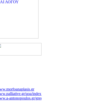
ww.morfoanaplasis.gr
w.palliative.gr/uoa/index.html
w.a-antonopoulos.gr/greek/
w.aestheticsurgery.gr
w.geocities.com/atheodori/
ww.pelmatografima.gr