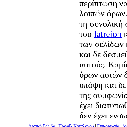
περίπτωση να
λοιπών όρων.
τη συνολική
του
Iatreion
κ
των σελίδων 
και δε δεσμε
αυτούς. Καμί
όρων αυτών δ
υπόψη και δε
της συμφωνία
έχει διατυπω
δεν έχει ενσ
Αρχική Σελίδα
|
Προφίλ Καταλόγου
|
Επικοινωνία
|
Αν