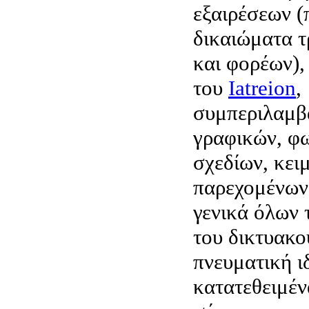
εξαιρέσεων (
δικαιώματα τ
και φορέων),
του
Iatreion
,
συμπεριλαμβ
γραφικών, φ
σχεδίων, κει
παρεχομένων
γενικά όλων 
του δικτυακο
πνευματική ι
κατατεθειμέν