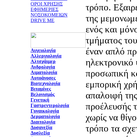
ΟΡΟΙ ΧΡΗΣΗΣ
τρόπο. Εξαιρ
ΕΦΗΜΕΡΙΕΣ
ΝΟΣΟΚΟΜΕΙΩΝ
της μεμονωμ
DRIVE ME
ενός και μόν
τμήματος του
έναν απλό π
Αγγειολογία
Αλλεργιολογία
ηλεκτρονικό 
Αλτσχάιμερ
Ανδρολογία
προσωπική κα
Αιματολογία
Αυτοάνοσες
εμπορική χρή
Βιοτεχνολογία
Βιταμίνες
απαλοιφή της
Βελονισμός
Γενετική
προέλευσής 
Γαστρεντερολογία
Γυναικολογία
χωρίς να θίγ
Δερματολογία
Διαιτολογία
τρόπο τα σχε
Δυσανεξία
Δυσλεξία