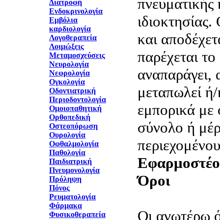
πνευματικής 
Διατροφή
Ενδοκρινολογία
ιδιοκτησίας.
Εμβόλια
καρδιολογία
και αποδέχετα
Λογοθεραπεία
Λοιμώξεις
παρέχεται το
Μεταμοσχεύσεις
Νευρολογία
αναπαράγει, 
Νεφρολογία
Ογκολογία
μεταπωλεί ή/
Οδοντιατρική
Περιοδοντολογία
εμπορικά με 
Ομοιοπαθητική
Ορθοπεδική
σύνολο ή μέρ
Οστεοπόρωση
Ουρολογία
περιεχομένο
Οφθαλμολογία
Παθολογία
Εφαρμοστέο 
Παιδιατρική
Πνευμονολογία
Όροι
Πρόληψη
Πόνος
Ρευματολογία
Φάρμακα
Οι ανωτέρω ό
Φυσικοθεραπεία