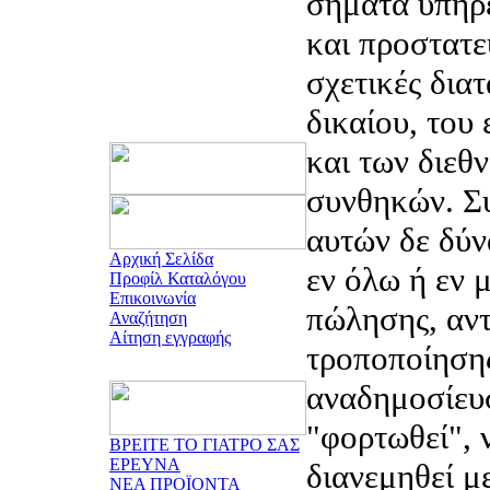
σήματα υπηρ
και προστατε
σχετικές διατ
δικαίου, του
και των διεθ
συνθηκών. Συ
αυτών δε δύν
Αρχική Σελίδα
εν όλω ή εν μ
Προφίλ Καταλόγου
Επικοινωνία
πώλησης, αντ
Αναζήτηση
Αίτηση εγγραφής
τροποποίηση
αναδημοσίευ
"φορτωθεί", 
ΒΡΕΙΤΕ ΤΟ ΓΙΑΤΡΟ ΣΑΣ
ΕΡΕΥΝΑ
διανεμηθεί μ
ΝΕΑ ΠΡΟΪΟΝΤΑ