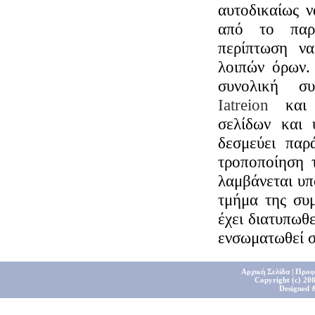
αυτοδικαίως ν
από το παρ
περίπτωση να
λοιπών όρων.
συνολική σ
Iatreion
και 
σελίδων και 
δεσμεύει παρ
τροποποίηση 
λαμβάνεται υπ
τμήμα της συμ
έχει διατυπωθε
ενσωματωθεί σ
Αρχική Σελίδα
|
Προφ
Copyright (c) 200
Designed 