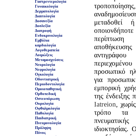
Γαστρεντερολογία
τροποποίησ
Γυναικολογία
Δερματολογία
αναδημοσίευση
Διαιτολογία
μεταδοθεί 
Δυσανεξία
Δυσλεξία
οποιονδήποτε
Διατροφή
Ενδοκρινολογία
περίπτωση
Εμβόλια
καρδιολογία
αποθήκευσ
Λογοθεραπεία
αντιγράφ
Λοιμώξεις
Μεταμοσχεύσεις
περιεχομέ
Νευρολογία
Νεφρολογία
προσωπικό ηλ
Ογκολογία
για προσωπι
Οδοντιατρική
Περιοδοντολογία
εμπορική χρή
Ομοιοπαθητική
Ορθοπεδική
της ένδειξης 
Οστεοπόρωση
Iatreion
, χωρί
Ουρολογία
Οφθαλμολογία
τρόπο τα σ
Παθολογία
Παιδιατρική
πνευματική
Πνευμονολογία
ιδιοκτησίας. 
Πρόληψη
Πόνος