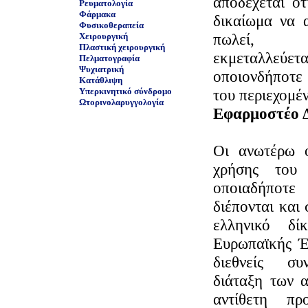
αποδέχεται ότ
Ρευματολογία
Φάρμακα
δικαίωμα να α
Φυσικοθεραπεία
πωλεί, μ
Χειρουργική
Πλαστική χειρουργική
εκμεταλλε
Πελματογραφία
Ψυχιατρική
οποιονδήποτε
Κατάθλιψη
Υπερκινητικό σύνδρομο
του περιεχομέ
Ωτορινολαρυγγολογία
Εφαρμοστέο Δ
Οι ανωτέρω ό
χρήσης το
οποιαδήποτε
διέπονται και
ελληνικό δί
Ευρωπαϊκής Έν
διεθνείς συ
διάταξη των 
αντίθετη π