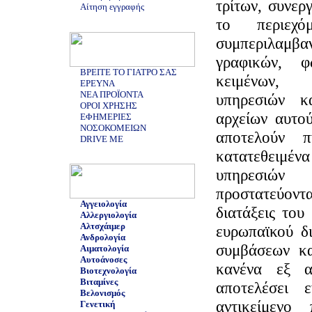
τρίτων, συνερ
Αίτηση εγγραφής
το περιε
συμπεριλαμ
γραφικών, φ
ΒΡΕΙΤΕ ΤΟ ΓΙΑΤΡΟ ΣΑΣ
κειμένων,
ΕΡΕΥΝΑ
ΝΕΑ ΠΡΟΪΟΝΤΑ
υπηρεσιών κ
ΟΡΟΙ ΧΡΗΣΗΣ
αρχείων αυτού
ΕΦΗΜΕΡΙΕΣ
ΝΟΣΟΚΟΜΕΙΩΝ
αποτελούν πν
DRIVE ME
κατατεθειμέ
υπηρεσιώ
προστατεύον
Αγγειολογία
διατάξεις του
Αλλεργιολογία
Αλτσχάιμερ
ευρωπαϊκού δι
Ανδρολογία
συμβάσεων κα
Αιματολογία
Αυτοάνοσες
κανένα εξ α
Βιοτεχνολογία
Βιταμίνες
αποτελέσει
Βελονισμός
αντικείμενο 
Γενετική