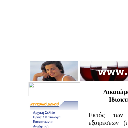
Δικαιώμ
Ιδιοκτ
Αρχική Σελίδα
Εκτός των 
Προφίλ Καταλόγου
εξαιρέσεων (
Επικοινωνία
Αναζήτηση