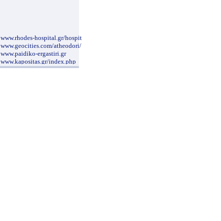
www.rhodes-hospital.gr/hospital_main.html
www.geocities.com/atheodori/
www.paidiko-ergastiri.gr
www.kapositas.gr/index.php
www.fyssas.gr/
www.a-antonopoulos.gr/greek/
www.evaggelismos-hosp.gr/
www.dental-blog.gr/
www.gynaecology.com.cy/gr.htm
www.pelmatografima.gr
www.neurosurgery.org.gr/grindex.htm
www.ippokratio.gr/
www.aglaiakyriakou.gr
www.clinicalperiodontology.gr
www.mediforma.gr
nutritionalcare.blogspot.com/2007/12/blog-
post_4591.html
www.karageorgopoulos.gr/main.php
www.maxillofacial.gr
www.alzheimer-hellas.gr
www.sismanoglio.gr/
www.palliative.gr/uoa/index.html
www.drkalogirou.gr/
www.pgna.gr/contact.htm