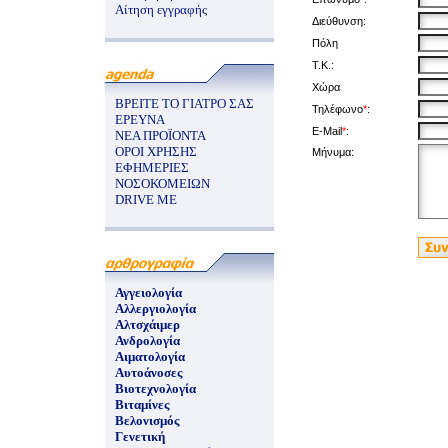
Αίτηση εγγραφής
Διεύθυνση:
Πόλη
Τ.Κ.:
Χώρα
ΒΡΕΙΤΕ ΤΟ ΓΙΑΤΡΟ ΣΑΣ
Τηλέφωνο
*
:
ΕΡΕΥΝΑ
E-Mail
*
:
ΝΕΑ ΠΡΟΪΟΝΤΑ
ΟΡΟΙ ΧΡΗΣΗΣ
Μήνυμα:
ΕΦΗΜΕΡΙΕΣ
ΝΟΣΟΚΟΜΕΙΩΝ
DRIVE ME
Αγγειολογία
Αλλεργιολογία
Αλτσχάιμερ
Ανδρολογία
Αιματολογία
Αυτοάνοσες
Βιοτεχνολογία
Βιταμίνες
Βελονισμός
Γενετική