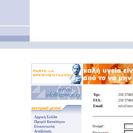
Τηλ:
210 5740
FAX:
210 5740
Email:
info@iatre
Αρχική Σελίδα
Προφίλ Καταλόγου
Επικοινωνία
Όνομα
*
:
Αναζήτηση
Επώνυμο
*
: