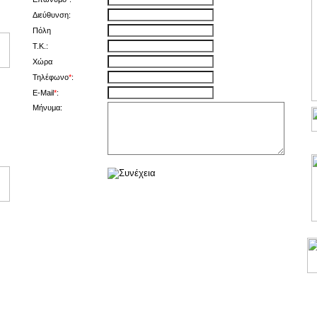
Διεύθυνση:
Πόλη
Τ.Κ.:
Χώρα
Τηλέφωνο
*
:
E-Mail
*
:
Μήνυμα: