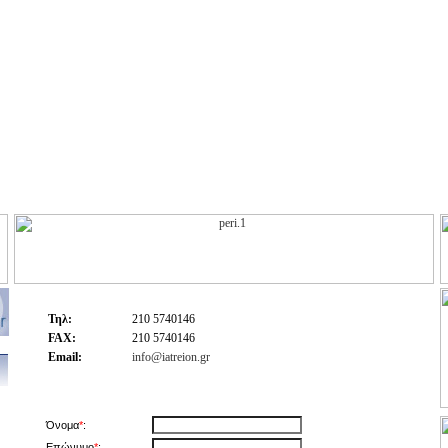
Τηλ:
210 5740146
FAX:
210 5740146
Email:
info@iatreion.gr
Όνομα
*
:
Επώνυμο
*
: