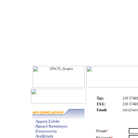
Τηλ:
210 5740
FAX:
210 5740
Email:
info@iatre
Αρχική Σελίδα
Προφίλ Καταλόγου
Επικοινωνία
Όνομα
*
:
Αναζήτηση
Επώνυμο
*
: