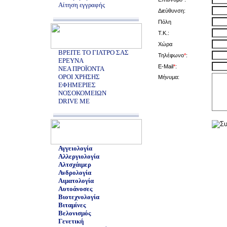
Αίτηση εγγραφής
Διεύθυνση:
Πόλη
Τ.Κ.:
Χώρα
ΒΡΕΙΤΕ ΤΟ ΓΙΑΤΡΟ ΣΑΣ
Τηλέφωνο
*
:
ΕΡΕΥΝΑ
E-Mail
*
:
ΝΕΑ ΠΡΟΪΟΝΤΑ
ΟΡΟΙ ΧΡΗΣΗΣ
Μήνυμα:
ΕΦΗΜΕΡΙΕΣ
ΝΟΣΟΚΟΜΕΙΩΝ
DRIVE ME
Αγγειολογία
Αλλεργιολογία
Αλτσχάιμερ
Ανδρολογία
Αιματολογία
Αυτοάνοσες
Βιοτεχνολογία
Βιταμίνες
Βελονισμός
Γενετική