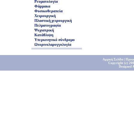
Ρευματολογία
Φάρμακα
Φυσικοθεραπεία
Χειρουργική
Πλαστική χειρουργική
Πελματογραφία
Ψυχιατρική
Κατάθλιψη
Υπερκινητικό σύνδρομο
Ωτορινολαρυγγολογία
Αρχική Σελίδα
|
Προφ
Copyright (c) 200
Designed 