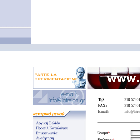
Τηλ:
210 5740
FAX:
210 5740
Email:
info@iatre
Αρχική Σελίδα
Προφίλ Καταλόγου
Επικοινωνία
Όνομα
*
:
Αναζήτηση
Επώνυμο
*
: