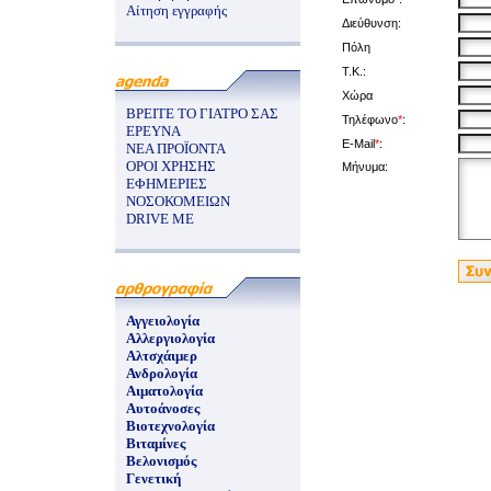
Αίτηση εγγραφής
Διεύθυνση:
Πόλη
Τ.Κ.:
Χώρα
ΒΡΕΙΤΕ ΤΟ ΓΙΑΤΡΟ ΣΑΣ
Τηλέφωνο
*
:
ΕΡΕΥΝΑ
E-Mail
*
:
ΝΕΑ ΠΡΟΪΟΝΤΑ
ΟΡΟΙ ΧΡΗΣΗΣ
Μήνυμα:
ΕΦΗΜΕΡΙΕΣ
ΝΟΣΟΚΟΜΕΙΩΝ
DRIVE ME
Αγγειολογία
Αλλεργιολογία
Αλτσχάιμερ
Ανδρολογία
Αιματολογία
Αυτοάνοσες
Βιοτεχνολογία
Βιταμίνες
Βελονισμός
Γενετική