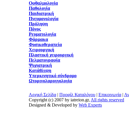
Οφθαλμολογία
Παθολογία
Παιδιατρική
Πνευμονολογία
Πρόληψη
Πόνος
Ρευματολογία
Φάρμακα
Φυσικοθεραπεία
Χειρουργική
Πλαστική χειρουργική
Πελματογραφία
Ψυχιατρική
Κατάθλιψη
Υπερκινητικό σύνδρομο
Ωτορινολαρυγγολογία
Αρχική Σελίδα
|
Προφίλ Καταλόγου
|
Επικοινωνία
|
Αν
Copyright (c) 2007 by iatreion.gr,
All rights reserved
Designed & Developed by
Web Experts