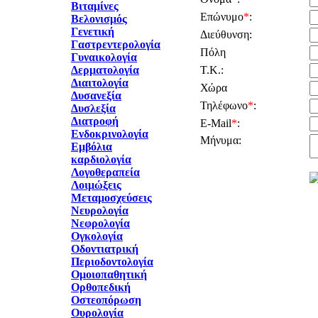
Βιταμίνες
Επώνυμο
*
:
Βελονισμός
Γενετική
Διεύθυνση:
Γαστρεντερολογία
Πόλη
Γυναικολογία
Δερματολογία
Τ.Κ.:
Διαιτολογία
Χώρα
Δυσανεξία
Τηλέφωνο
*
:
Δυσλεξία
Διατροφή
E-Mail
*
:
Ενδοκρινολογία
Μήνυμα:
Εμβόλια
καρδιολογία
Λογοθεραπεία
Λοιμώξεις
Μεταμοσχεύσεις
Νευρολογία
Νεφρολογία
Ογκολογία
Οδοντιατρική
Περιοδοντολογία
Ομοιοπαθητική
Ορθοπεδική
Οστεοπόρωση
Ουρολογία