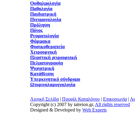
Οφθαλμολογία
Παθολογία
Παιδιατρική
Πνευμονολογία
Πρόληψη
Πόνος
Ρευματολογία
Φάρμακα
Φυσικοθεραπεία
Χειρουργική
Πλαστική χειρουργική
Πελματογραφία
Ψυχιατρική
Κατάθλιψη
Υπερκινητικό σύνδρομο
Ωτορινολαρυγγολογία
Αρχική Σελίδα
|
Προφίλ Καταλόγου
|
Επικοινωνία
|
Αν
Copyright (c) 2007 by iatreion.gr,
All rights reserved
Designed & Developed by
Web Experts