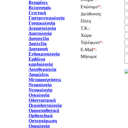
Βιταμίνες
Επώνυμο
*
:
Βελονισμός
Γενετική
Διεύθυνση:
Γαστρεντερολογία
Πόλη
Γυναικολογία
Δερματολογία
Τ.Κ.:
Διαιτολογία
Χώρα
Δυσανεξία
Τηλέφωνο
*
:
Δυσλεξία
Διατροφή
E-Mail
*
:
Ενδοκρινολογία
Μήνυμα:
Εμβόλια
καρδιολογία
Λογοθεραπεία
Λοιμώξεις
Μεταμοσχεύσεις
Νευρολογία
Νεφρολογία
Ογκολογία
Οδοντιατρική
Περιοδοντολογία
Ομοιοπαθητική
Ορθοπεδική
Οστεοπόρωση
Ουρολογία