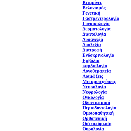
Βιταμίνες
Βελονισμός
Γενετική
Γαστρεντερολογία
Γυναικολογία
Δερματολογία
Διαιτολογία
Δυσανεξία
Δυσλεξία
Διατροφή
Ενδοκρινολογία
Εμβόλια
καρδιολογία
Λογοθεραπεία
Λοιμώξεις
Μεταμοσχεύσεις
Νευρολογία
Νεφρολογία
Ογκολογία
Οδοντιατρική
Περιοδοντολογία
Ομοιοπαθητική
Ορθοπεδική
Οστεοπόρωση
Ουρολογία