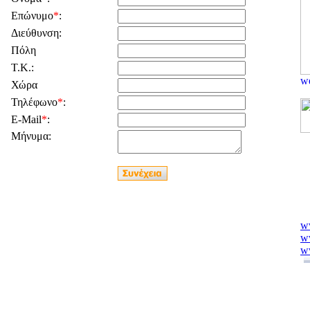
Επώνυμο
*
:
Διεύθυνση:
Πόλη
Τ.Κ.:
Χώρα
Τηλέφωνο
*
:
E-Mail
*
:
Μήνυμα:
ww
ww
ww
w
ww
ww
w