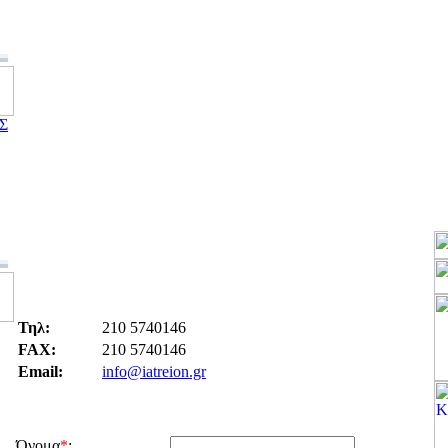
Σ
Τηλ:
210 5740146
FAX:
210 5740146
Email:
info@iatreion.gr
Όνομα
*
: