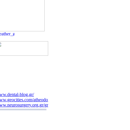
w.dental-blog.gr/
w.geocities.com/atheodori/
w.neurosurgery.org.gr/grindex.htm
ww.syggros-hosp.gr/nav_1.htm
w.fyssas.gr/
w.drkalogirou.gr/
ww.evaggelismos-hosp.gr/