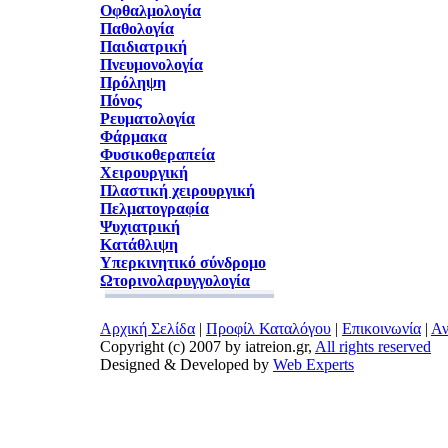
Οφθαλμολογία
Παθολογία
Παιδιατρική
Πνευμονολογία
Πρόληψη
Πόνος
Ρευματολογία
Φάρμακα
Φυσικοθεραπεία
Χειρουργική
Πλαστική χειρουργική
Πελματογραφία
Ψυχιατρική
Κατάθλιψη
Υπερκινητικό σύνδρομο
Ωτορινολαρυγγολογία
Αρχική Σελίδα
|
Προφίλ Καταλόγου
|
Επικοινωνία
|
Αν
Copyright (c) 2007 by iatreion.gr,
All rights reserved
Designed & Developed by
Web Experts