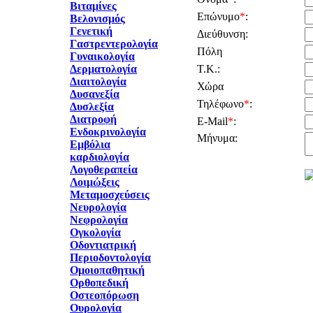
Βιταμίνες
Επώνυμο
*
:
Βελονισμός
Γενετική
Διεύθυνση:
Γαστρεντερολογία
Πόλη
Γυναικολογία
Δερματολογία
Τ.Κ.:
Διαιτολογία
Χώρα
Δυσανεξία
Τηλέφωνο
*
:
Δυσλεξία
Διατροφή
E-Mail
*
:
Ενδοκρινολογία
Μήνυμα:
Εμβόλια
καρδιολογία
Λογοθεραπεία
Λοιμώξεις
Μεταμοσχεύσεις
Νευρολογία
Νεφρολογία
Ογκολογία
Οδοντιατρική
Περιοδοντολογία
Ομοιοπαθητική
Ορθοπεδική
Οστεοπόρωση
Ουρολογία