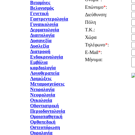
Βιταμίνες
Επώνυμο
*
:
Βελονισμός
Γενετική
Διεύθυνση:
Γαστρεντερολογία
Πόλη
Γυναικολογία
Δερματολογία
Τ.Κ.:
Διαιτολογία
Χώρα
Δυσανεξία
Τηλέφωνο
*
:
Δυσλεξία
Διατροφή
E-Mail
*
:
Ενδοκρινολογία
Μήνυμα:
Εμβόλια
καρδιολογία
Λογοθεραπεία
Λοιμώξεις
Μεταμοσχεύσεις
Νευρολογία
Νεφρολογία
Ογκολογία
Οδοντιατρική
Περιοδοντολογία
Ομοιοπαθητική
Ορθοπεδική
Οστεοπόρωση
Ουρολογία