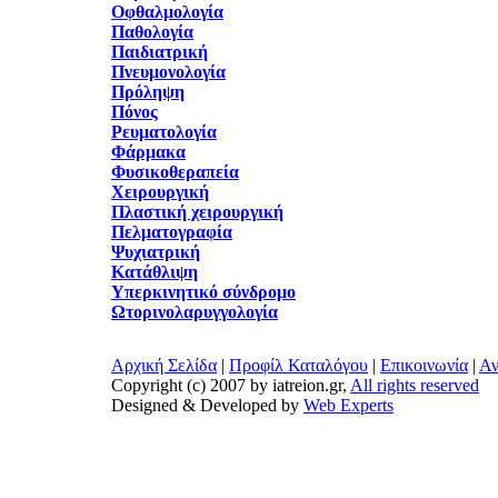
Οφθαλμολογία
Παθολογία
Παιδιατρική
Πνευμονολογία
Πρόληψη
Πόνος
Ρευματολογία
Φάρμακα
Φυσικοθεραπεία
Χειρουργική
Πλαστική χειρουργική
Πελματογραφία
Ψυχιατρική
Κατάθλιψη
Υπερκινητικό σύνδρομο
Ωτορινολαρυγγολογία
Αρχική Σελίδα
|
Προφίλ Καταλόγου
|
Επικοινωνία
|
Αν
Copyright (c) 2007 by iatreion.gr,
All rights reserved
Designed & Developed by
Web Experts