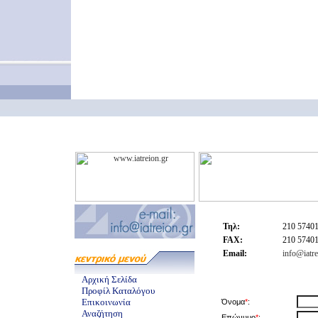
Τηλ:
210 5740
FAX:
210 5740
Email:
info@iatre
Αρχική Σελίδα
Προφίλ Καταλόγου
Επικοινωνία
Όνομα
*
:
Αναζήτηση
Επώνυμο
*
: