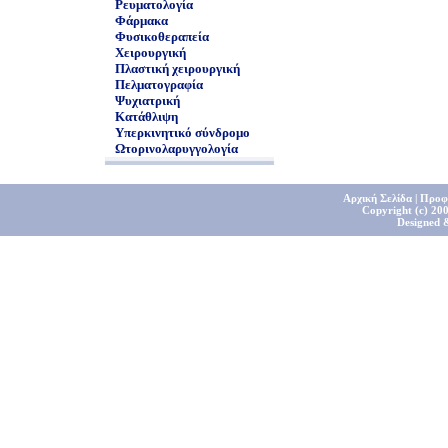
Ρευματολογία
Φάρμακα
Φυσικοθεραπεία
Χειρουργική
Πλαστική χειρουργική
Πελματογραφία
Ψυχιατρική
Κατάθλιψη
Υπερκινητικό σύνδρομο
Ωτορινολαρυγγολογία
Αρχική Σελίδα
|
Προφ
Copyright (c) 200
Designed 