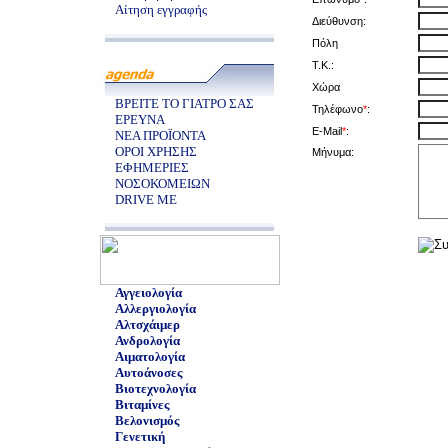
Αίτηση εγγραφής
Διεύθυνση:
Πόλη
Τ.Κ.:
Χώρα
ΒΡΕΙΤΕ ΤΟ ΓΙΑΤΡΟ ΣΑΣ
Τηλέφωνο
*
:
ΕΡΕΥΝΑ
E-Mail
*
:
ΝΕΑ ΠΡΟΪΟΝΤΑ
ΟΡΟΙ ΧΡΗΣΗΣ
Μήνυμα:
ΕΦΗΜΕΡΙΕΣ
ΝΟΣΟΚΟΜΕΙΩΝ
DRIVE ME
Αγγειολογία
Αλλεργιολογία
Αλτσχάιμερ
Ανδρολογία
Αιματολογία
Αυτοάνοσες
Βιοτεχνολογία
Βιταμίνες
Βελονισμός
Γενετική