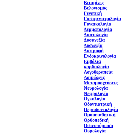
Βιταμίνες
Βελονισμός
Γενετική
Γαστρεντερολογία
Γυναικολογία
Δερματολογία
Διαιτολογία
Δυσανεξία
Δυσλεξία
Διατροφή
Ενδοκρινολογία
Εμβόλια
καρδιολογία
Λογοθεραπεία
Λοιμώξεις
Μεταμοσχεύσεις
Νευρολογία
Νεφρολογία
Ογκολογία
Οδοντιατρική
Περιοδοντολογία
Ομοιοπαθητική
Ορθοπεδική
Οστεοπόρωση
Ουρολογία