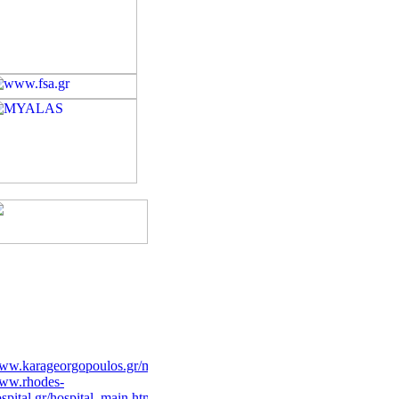
ww.karageorgopoulos.gr/main.php
ww.rhodes-
spital.gr/hospital_main.html