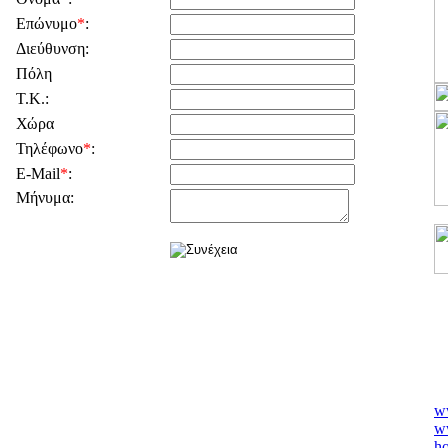
Επώνυμο
*
:
Διεύθυνση:
Πόλη
Τ.Κ.:
Χώρα
Τηλέφωνο
*
:
E-Mail
*
:
Μήνυμα:
w
w
ho