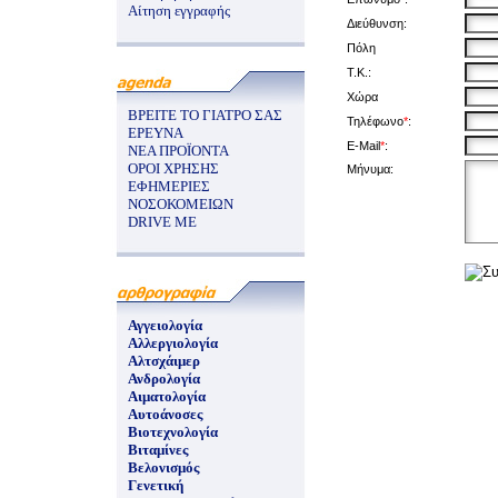
Αίτηση εγγραφής
Διεύθυνση:
Πόλη
Τ.Κ.:
Χώρα
ΒΡΕΙΤΕ ΤΟ ΓΙΑΤΡΟ ΣΑΣ
Τηλέφωνο
*
:
ΕΡΕΥΝΑ
E-Mail
*
:
ΝΕΑ ΠΡΟΪΟΝΤΑ
ΟΡΟΙ ΧΡΗΣΗΣ
Μήνυμα:
ΕΦΗΜΕΡΙΕΣ
ΝΟΣΟΚΟΜΕΙΩΝ
DRIVE ME
Αγγειολογία
Αλλεργιολογία
Αλτσχάιμερ
Ανδρολογία
Αιματολογία
Αυτοάνοσες
Βιοτεχνολογία
Βιταμίνες
Βελονισμός
Γενετική