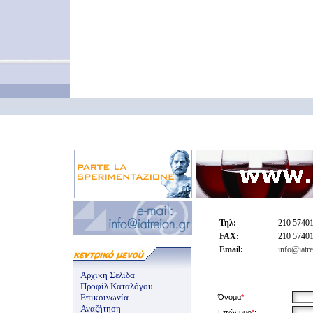
Τηλ:
210 5740
FAX:
210 5740
Email:
info@iatre
Αρχική Σελίδα
Προφίλ Καταλόγου
Επικοινωνία
Όνομα
*
:
Αναζήτηση
Επώνυμο
*
: