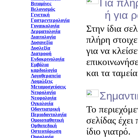
Για πλη
Βιταμίνες
Βελονισμός
ή για ρα
Γενετική
Γαστρεντερολογία
Γυναικολογία
Στην ίδια σελ
Δερματολογία
Διαιτολογία
πλήρη στοιχε
Δυσανεξία
Δυσλεξία
για να κλείσ
Διατροφή
Ενδοκρινολογία
επικοινωνήσε
Εμβόλια
καρδιολογία
και τα ταμεί
Λογοθεραπεία
Λοιμώξεις
Μεταμοσχεύσεις
Νευρολογία
Σημαντ
Νεφρολογία
Ογκολογία
Το περιεχόμε
Οδοντιατρική
Περιοδοντολογία
σελίδας έχει
Ομοιοπαθητική
Ορθοπεδική
ίδιο γιατρό.
Οστεοπόρωση
Ουρολογία