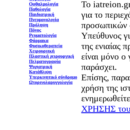
Το iatreion.g
Οφθαλμολογία
Παθολογία
για το περιε
Παιδιατρική
Πνευμονολογία
προσωπικών 
Πρόληψη
Πόνος
Υπεύθυνος γι
Ρευματολογία
Φάρμακα
της ενιαίας 
Φυσικοθεραπεία
Χειρουργική
είναι μόνο ο 
Πλαστική χειρουργική
Πελματογραφία
παράσχει.
Ψυχιατρική
Κατάθλιψη
Επίσης, παρα
Υπερκινητικό σύνδρομο
Ωτορινολαρυγγολογία
χρήση της ισ
ενημερωθείτε
ΧΡΗΣΗΣ του 