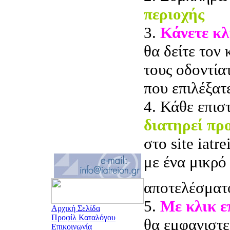
περιοχής
3.
Κάνετε κλ
θα δείτε τον
τους οδοντία
που επιλέξατ
4. Κάθε επισ
διατηρεί πρ
στο site iatr
με ένα μικρό
αποτελέσματ
5.
Με κλικ 
Αρχική Σελίδα
Προφίλ Καταλόγου
θα εμφανιστε
Επικοινωνία