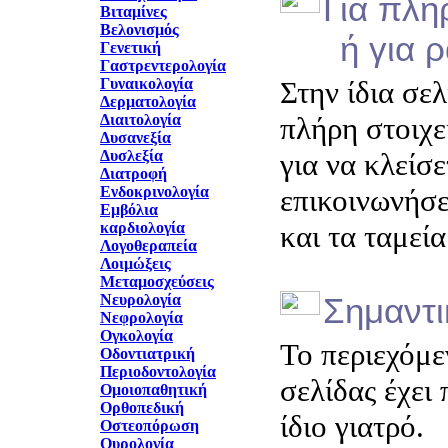
Για πλη
Βιταμίνες
Βελονισμός
ή για ρα
Γενετική
Γαστρεντερολογία
Γυναικολογία
Στην ίδια σελ
Δερματολογία
Διαιτολογία
πλήρη στοιχε
Δυσανεξία
Δυσλεξία
για να κλείσ
Διατροφή
Ενδοκρινολογία
επικοινωνήσε
Εμβόλια
καρδιολογία
και τα ταμεί
Λογοθεραπεία
Λοιμώξεις
Μεταμοσχεύσεις
Νευρολογία
Σημαντ
Νεφρολογία
Ογκολογία
Το περιεχόμε
Οδοντιατρική
Περιοδοντολογία
σελίδας έχει
Ομοιοπαθητική
Ορθοπεδική
ίδιο γιατρό.
Οστεοπόρωση
Ουρολογία