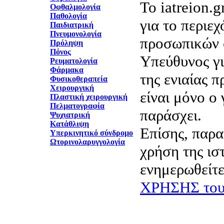
Το iatreion.g
Οφθαλμολογία
Παθολογία
για το περιε
Παιδιατρική
Πνευμονολογία
προσωπικών 
Πρόληψη
Πόνος
Υπεύθυνος γι
Ρευματολογία
Φάρμακα
της ενιαίας 
Φυσικοθεραπεία
Χειρουργική
είναι μόνο ο 
Πλαστική χειρουργική
Πελματογραφία
παράσχει.
Ψυχιατρική
Κατάθλιψη
Επίσης, παρα
Υπερκινητικό σύνδρομο
Ωτορινολαρυγγολογία
χρήση της ισ
ενημερωθείτε
ΧΡΗΣΗΣ του 