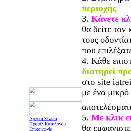
περιοχής
3.
Κάνετε κλ
θα δείτε τον
τους οδοντία
που επιλέξατ
4. Κάθε επισ
διατηρεί πρ
στο site iatr
με ένα μικρό
αποτελέσματ
5.
Με κλικ 
Αρχική Σελίδα
Προφίλ Καταλόγου
θα εμφανιστε
Επικοινωνία