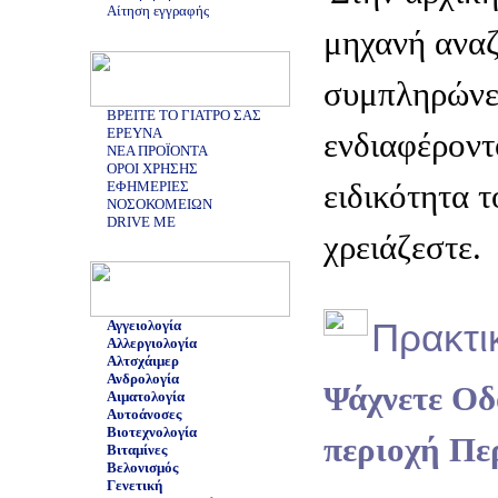
Αίτηση εγγραφής
μηχανή ανα
συμπληρώνε
ΒΡΕΙΤΕ ΤΟ ΓΙΑΤΡΟ ΣΑΣ
ΕΡΕΥΝΑ
ενδιαφέροντ
ΝΕΑ ΠΡΟΪΟΝΤΑ
ΟΡΟΙ ΧΡΗΣΗΣ
ειδικότητα 
ΕΦΗΜΕΡΙΕΣ
ΝΟΣΟΚΟΜΕΙΩΝ
DRIVE ME
χρειάζεστε.
Πρακτι
Αγγειολογία
Αλλεργιολογία
Αλτσχάιμερ
Ανδρολογία
Ψάχνετε Οδ
Αιματολογία
Αυτοάνοσες
Βιοτεχνολογία
περιοχή Πε
Βιταμίνες
Βελονισμός
Γενετική