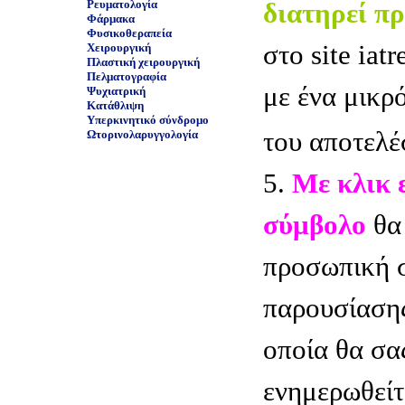
Ρευματολογία
διατηρεί π
Φάρμακα
Φυσικοθεραπεία
στο site iatr
Χειρουργική
Πλαστική χειρουργική
Πελματογραφία
με ένα μικρ
Ψυχιατρική
Κατάθλιψη
Υπερκινητικό σύνδρομο
του αποτελέ
Ωτορινολαρυγγολογία
5.
Με κλικ 
σύμβολο
θα 
προσωπική 
παρουσίασης
οποία θα σα
ενημερωθείτ