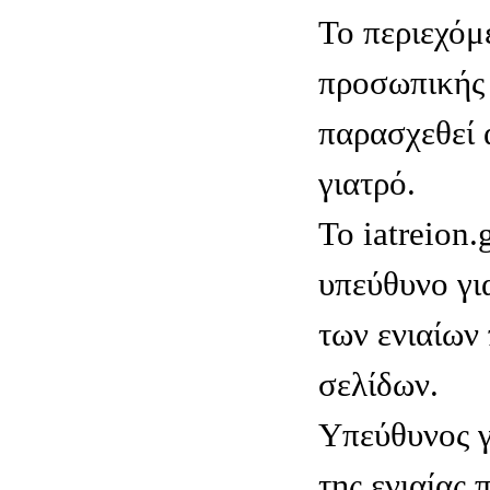
Το περιεχόμ
προσωπικής 
παρασχεθεί 
γιατρό.
Το iatreion.g
υπεύθυνο γι
των ενιαίων
σελίδων.
Υπεύθυνος γ
της ενιαίας