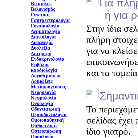
Για πλη
Βιταμίνες
Βελονισμός
ή για ρα
Γενετική
Γαστρεντερολογία
Γυναικολογία
Στην ίδια σελ
Δερματολογία
Διαιτολογία
πλήρη στοιχε
Δυσανεξία
Δυσλεξία
για να κλείσ
Διατροφή
Ενδοκρινολογία
επικοινωνήσε
Εμβόλια
καρδιολογία
και τα ταμεί
Λογοθεραπεία
Λοιμώξεις
Μεταμοσχεύσεις
Νευρολογία
Σημαντ
Νεφρολογία
Ογκολογία
Το περιεχόμε
Οδοντιατρική
Περιοδοντολογία
σελίδας έχει
Ομοιοπαθητική
Ορθοπεδική
ίδιο γιατρό.
Οστεοπόρωση
Ουρολογία