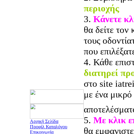
περιοχής
3.
Κάνετε κλ
θα δείτε τον
τους οδοντία
που επιλέξατ
4. Κάθε επισ
διατηρεί πρ
στο site iatr
με ένα μικρό
αποτελέσματ
5.
Με κλικ 
Αρχική Σελίδα
Προφίλ Καταλόγου
θα εμφανιστε
Επικοινωνία