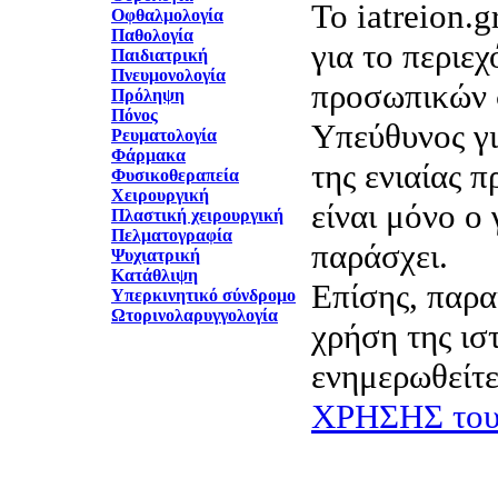
Το iatreion.g
Οφθαλμολογία
Παθολογία
για το περιε
Παιδιατρική
Πνευμονολογία
προσωπικών 
Πρόληψη
Πόνος
Υπεύθυνος γι
Ρευματολογία
Φάρμακα
της ενιαίας 
Φυσικοθεραπεία
Χειρουργική
είναι μόνο ο 
Πλαστική χειρουργική
Πελματογραφία
παράσχει.
Ψυχιατρική
Κατάθλιψη
Επίσης, παρα
Υπερκινητικό σύνδρομο
Ωτορινολαρυγγολογία
χρήση της ισ
ενημερωθείτε
ΧΡΗΣΗΣ του 