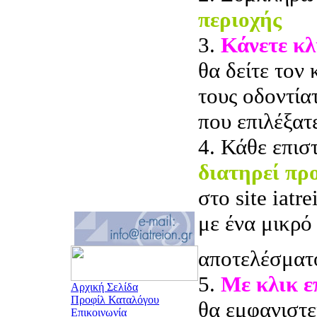
περιοχής
3.
Κάνετε κλ
θα δείτε τον
τους οδοντία
που επιλέξατ
4. Κάθε επισ
διατηρεί πρ
στο site iatr
με ένα μικρό
αποτελέσματ
5.
Με κλικ 
Αρχική Σελίδα
Προφίλ Καταλόγου
θα εμφανιστε
Επικοινωνία