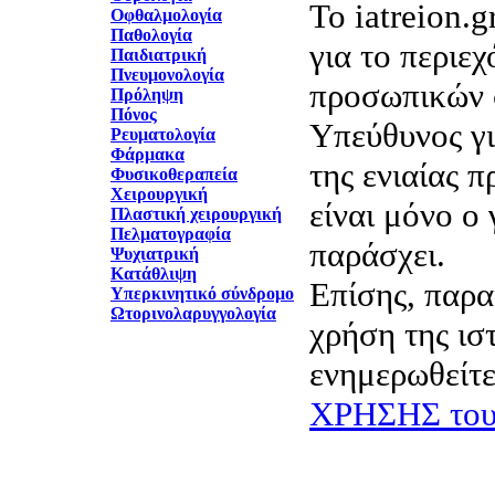
Το iatreion.g
Οφθαλμολογία
Παθολογία
για το περιε
Παιδιατρική
Πνευμονολογία
προσωπικών 
Πρόληψη
Πόνος
Υπεύθυνος γι
Ρευματολογία
Φάρμακα
της ενιαίας 
Φυσικοθεραπεία
Χειρουργική
είναι μόνο ο 
Πλαστική χειρουργική
Πελματογραφία
παράσχει.
Ψυχιατρική
Κατάθλιψη
Επίσης, παρα
Υπερκινητικό σύνδρομο
Ωτορινολαρυγγολογία
χρήση της ισ
ενημερωθείτε
ΧΡΗΣΗΣ του 