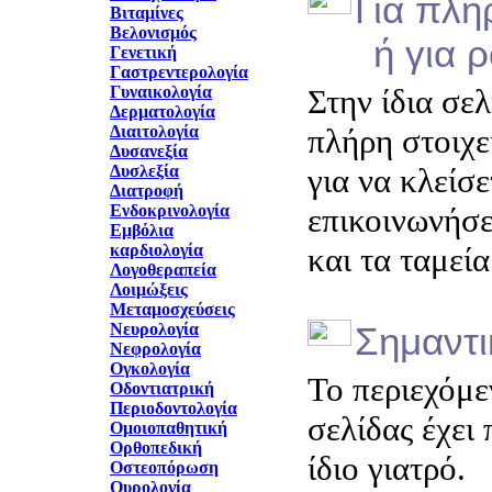
Για πλη
Βιταμίνες
Βελονισμός
ή για ρα
Γενετική
Γαστρεντερολογία
Γυναικολογία
Στην ίδια σελ
Δερματολογία
Διαιτολογία
πλήρη στοιχε
Δυσανεξία
Δυσλεξία
για να κλείσ
Διατροφή
Ενδοκρινολογία
επικοινωνήσε
Εμβόλια
καρδιολογία
και τα ταμεί
Λογοθεραπεία
Λοιμώξεις
Μεταμοσχεύσεις
Νευρολογία
Σημαντ
Νεφρολογία
Ογκολογία
Το περιεχόμε
Οδοντιατρική
Περιοδοντολογία
σελίδας έχει
Ομοιοπαθητική
Ορθοπεδική
ίδιο γιατρό.
Οστεοπόρωση
Ουρολογία