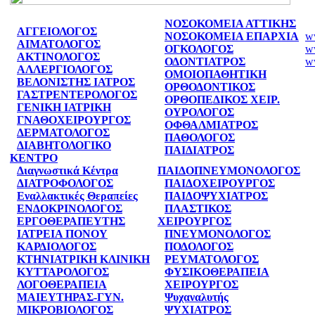
ΝΟΣΟΚΟΜΕΙΑ ΑΤΤΙΚΗΣ
ΑΓΓΕΙΟΛΟΓΟΣ
ww
ΝΟΣΟΚΟΜΕΙΑ ΕΠΑΡΧΙΑ
ΑΙΜΑΤΟΛΟΓΟΣ
ww
ΟΓΚΟΛΟΓΟΣ
ΑΚΤΙΝΟΛΟΓΟΣ
w
ΟΔΟΝΤΙΑΤΡΟΣ
ΑΛΛΕΡΓΙΟΛΟΓΟΣ
ww
ΟΜΟΙΟΠΑΘΗΤΙΚΗ
ΒΕΛΟΝΙΣΤΗΣ ΙΑΤΡΟΣ
ww
ΟΡΘΟΔΟΝΤΙΚΟΣ
ΓΑΣΤΡΕΝΤΕΡΟΛΟΓΟΣ
ww
ΟΡΘΟΠΕΔΙΚΟΣ ΧΕΙΡ.
ΓΕΝΙΚΗ ΙΑΤΡΙΚΗ
ww
ΟΥΡΟΛΟΓΟΣ
ΓΝΑΘΟΧΕΙΡΟΥΡΓΟΣ
ww
ΟΦΘΑΛΜΙΑΤΡΟΣ
ΔΕΡΜΑΤΟΛΟΓΟΣ
ww
ΠΑΘΟΛΟΓΟΣ
ΔΙΑΒΗΤΟΛΟΓΙΚΟ
w
ΠΑΙΔΙΑΤΡΟΣ
ΚΕΝΤΡΟ
ww
Διαγνωστικά Κέντρα
ΠΑΙΔΟΠΝΕΥΜΟΝΟΛΟΓΟΣ
ww
ΔΙΑΤΡΟΦΟΛΟΓΟΣ
ΠΑΙΔΟΧΕΙΡΟΥΡΓΟΣ
w
Εναλλακτικές Θεραπείες
ΠΑΙΔΟΨΥΧΙΑΤΡΟΣ
ww
ΕΝΔΟΚΡΙΝΟΛΟΓΟΣ
ΠΛΑΣΤΙΚΟΣ
ww
ΕΡΓΟΘΕΡΑΠΕΥΤΗΣ
ΧΕΙΡΟΥΡΓΟΣ
w
ΙΑΤΡΕΙΑ ΠΟΝΟΥ
ΠΝΕΥΜΟΝΟΛΟΓΟΣ
w
ΚΑΡΔΙΟΛΟΓΟΣ
ΠΟΔΟΛΟΓΟΣ
nu
ΚΤΗΝΙΑΤΡΙΚΗ ΚΛΙΝΙΚΗ
ΡΕΥΜΑΤΟΛΟΓΟΣ
po
ΚΥΤΤΑΡΟΛΟΓΟΣ
ΦΥΣΙKΟΘΕΡΑΠΕΙΑ
w
ΛΟΓΟΘΕΡΑΠΕΙΑ
ΧΕΙΡΟΥΡΓΟΣ
w
ΜΑΙΕΥΤΗΡΑΣ-ΓΥΝ.
Ψυχαναλυτής
w
ΜΙΚΡΟΒΙΟΛΟΓΟΣ
ΨΥΧΙΑΤΡΟΣ
w