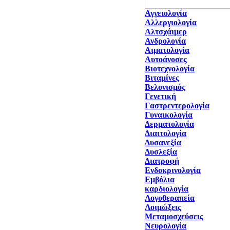
Αγγειολογία
Αλλεργιολογία
Αλτσχάιμερ
Ανδρολογία
Αιματολογία
Αυτοάνοσες
Βιοτεχνολογία
Βιταμίνες
Βελονισμός
Γενετική
Γαστρεντερολογία
Γυναικολογία
Δερματολογία
Διαιτολογία
Δυσανεξία
Δυσλεξία
Διατροφή
Ενδοκρινολογία
Εμβόλια
καρδιολογία
Λογοθεραπεία
Λοιμώξεις
Μεταμοσχεύσεις
Νευρολογία