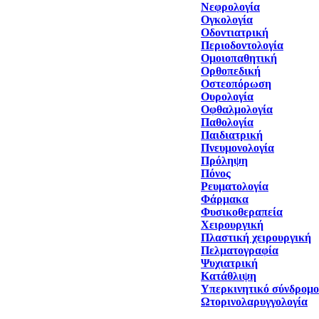
Νεφρολογία
Ογκολογία
Οδοντιατρική
Περιοδοντολογία
Ομοιοπαθητική
Ορθοπεδική
Οστεοπόρωση
Ουρολογία
Οφθαλμολογία
Παθολογία
Παιδιατρική
Πνευμονολογία
Πρόληψη
Πόνος
Ρευματολογία
Φάρμακα
Φυσικοθεραπεία
Χειρουργική
Πλαστική χειρουργική
Πελματογραφία
Ψυχιατρική
Κατάθλιψη
Υπερκινητικό σύνδρομο
Ωτορινολαρυγγολογία