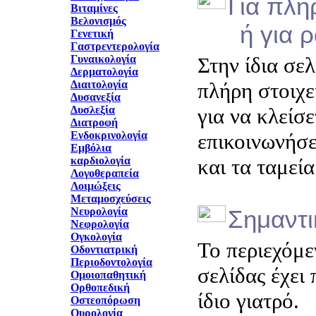
Για πλη
Βιταμίνες
Βελονισμός
ή για ρα
Γενετική
Γαστρεντερολογία
Γυναικολογία
Στην ίδια σελ
Δερματολογία
Διαιτολογία
πλήρη στοιχε
Δυσανεξία
Δυσλεξία
για να κλείσ
Διατροφή
Ενδοκρινολογία
επικοινωνήσε
Εμβόλια
καρδιολογία
και τα ταμεί
Λογοθεραπεία
Λοιμώξεις
Μεταμοσχεύσεις
Νευρολογία
Σημαντ
Νεφρολογία
Ογκολογία
Το περιεχόμε
Οδοντιατρική
Περιοδοντολογία
σελίδας έχει
Ομοιοπαθητική
Ορθοπεδική
ίδιο γιατρό.
Οστεοπόρωση
Ουρολογία