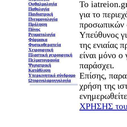
Το iatreion.g
Οφθαλμολογία
Παθολογία
για το περιε
Παιδιατρική
Πνευμονολογία
προσωπικών 
Πρόληψη
Πόνος
Υπεύθυνος γι
Ρευματολογία
Φάρμακα
της ενιαίας 
Φυσικοθεραπεία
Χειρουργική
είναι μόνο ο 
Πλαστική χειρουργική
Πελματογραφία
παράσχει.
Ψυχιατρική
Κατάθλιψη
Επίσης, παρα
Υπερκινητικό σύνδρομο
Ωτορινολαρυγγολογία
χρήση της ισ
ενημερωθείτε
ΧΡΗΣΗΣ του 