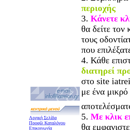
περιοχής
3.
Κάνετε κλ
θα δείτε τον
τους οδοντία
που επιλέξατ
4. Κάθε επισ
διατηρεί πρ
στο site iatr
με ένα μικρό
αποτελέσματ
5.
Με κλικ 
Αρχική Σελίδα
Προφίλ Καταλόγου
θα εμφανιστε
Επικοινωνία