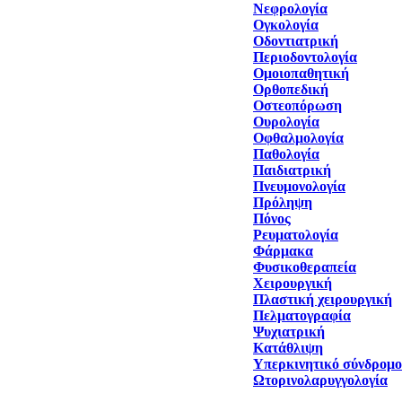
Νεφρολογία
Ογκολογία
Οδοντιατρική
Περιοδοντολογία
Ομοιοπαθητική
Ορθοπεδική
Οστεοπόρωση
Ουρολογία
Οφθαλμολογία
Παθολογία
Παιδιατρική
Πνευμονολογία
Πρόληψη
Πόνος
Ρευματολογία
Φάρμακα
Φυσικοθεραπεία
Χειρουργική
Πλαστική χειρουργική
Πελματογραφία
Ψυχιατρική
Κατάθλιψη
Υπερκινητικό σύνδρομο
Ωτορινολαρυγγολογία