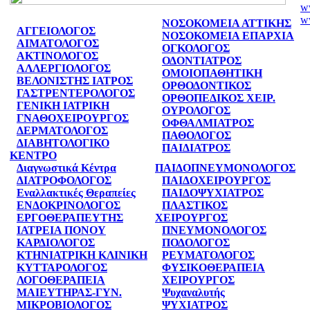
w
ww
ΝΟΣΟΚΟΜΕΙΑ ΑΤΤΙΚΗΣ
ww
ΑΓΓΕΙΟΛΟΓΟΣ
ΝΟΣΟΚΟΜΕΙΑ ΕΠΑΡΧΙΑ
w
ΑΙΜΑΤΟΛΟΓΟΣ
ΟΓΚΟΛΟΓΟΣ
w
ΑΚΤΙΝΟΛΟΓΟΣ
ΟΔΟΝΤΙΑΤΡΟΣ
ww
ΑΛΛΕΡΓΙΟΛΟΓΟΣ
ΟΜΟΙΟΠΑΘΗΤΙΚΗ
ww
ΒΕΛΟΝΙΣΤΗΣ ΙΑΤΡΟΣ
ΟΡΘΟΔΟΝΤΙΚΟΣ
ww
ΓΑΣΤΡΕΝΤΕΡΟΛΟΓΟΣ
ΟΡΘΟΠΕΔΙΚΟΣ ΧΕΙΡ.
ww
ΓΕΝΙΚΗ ΙΑΤΡΙΚΗ
ΟΥΡΟΛΟΓΟΣ
ww
ΓΝΑΘΟΧΕΙΡΟΥΡΓΟΣ
ΟΦΘΑΛΜΙΑΤΡΟΣ
w
ΔΕΡΜΑΤΟΛΟΓΟΣ
ΠΑΘΟΛΟΓΟΣ
ho
ΔΙΑΒΗΤΟΛΟΓΙΚΟ
ΠΑΙΔΙΑΤΡΟΣ
w
ΚΕΝΤΡΟ
w
Διαγνωστικά Κέντρα
ΠΑΙΔΟΠΝΕΥΜΟΝΟΛΟΓΟΣ
nu
ΔΙΑΤΡΟΦΟΛΟΓΟΣ
ΠΑΙΔΟΧΕΙΡΟΥΡΓΟΣ
po
Εναλλακτικές Θεραπείες
ΠΑΙΔΟΨΥΧΙΑΤΡΟΣ
ww
ΕΝΔΟΚΡΙΝΟΛΟΓΟΣ
ΠΛΑΣΤΙΚΟΣ
ww
ΕΡΓΟΘΕΡΑΠΕΥΤΗΣ
ΧΕΙΡΟΥΡΓΟΣ
ww
ΙΑΤΡΕΙΑ ΠΟΝΟΥ
ΠΝΕΥΜΟΝΟΛΟΓΟΣ
w
ΚΑΡΔΙΟΛΟΓΟΣ
ΠΟΔΟΛΟΓΟΣ
ww
ΚΤΗΝΙΑΤΡΙΚΗ ΚΛΙΝΙΚΗ
ΡΕΥΜΑΤΟΛΟΓΟΣ
ww
ΚΥΤΤΑΡΟΛΟΓΟΣ
ΦΥΣΙKΟΘΕΡΑΠΕΙΑ
w
ΛΟΓΟΘΕΡΑΠΕΙΑ
ΧΕΙΡΟΥΡΓΟΣ
ww
ΜΑΙΕΥΤΗΡΑΣ-ΓΥΝ.
Ψυχαναλυτής
ww
ΜΙΚΡΟΒΙΟΛΟΓΟΣ
ΨΥΧΙΑΤΡΟΣ