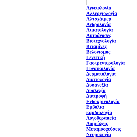
Αγγειολογία
Αλλεργιολογία
Αλτσχάιμερ
Ανδρολογία
Αιματολογία
Αυτοάνοσες
Βιοτεχνολογία
Βιταμίνες
Βελονισμός
Γενετική
Γαστρεντερολογία
Γυναικολογία
Δερματολογία
Διαιτολογία
Δυσανεξία
Δυσλεξία
Διατροφή
Ενδοκρινολογία
Εμβόλια
καρδιολογία
Λογοθεραπεία
Λοιμώξεις
Μεταμοσχεύσεις
Νευρολογία