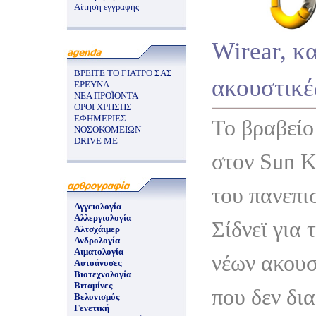
Αίτηση εγγραφής
Wirear, κ
ΒΡΕΙΤΕ ΤΟ ΓΙΑΤΡΟ ΣΑΣ
ακουστικέ
ΕΡΕΥΝΑ
ΝΕΑ ΠΡΟΪΟΝΤΑ
ΟΡΟΙ ΧΡΗΣΗΣ
ΕΦΗΜΕΡΙΕΣ
Το βραβείο
ΝΟΣΟΚΟΜΕΙΩΝ
DRIVE ME
στον Sun 
του πανεπι
Αγγειολογία
Αλλεργιολογία
Σίδνεϊ για 
Αλτσχάιμερ
Ανδρολογία
Αιματολογία
νέων ακου
Αυτοάνοσες
Βιοτεχνολογία
Βιταμίνες
που δεν δι
Βελονισμός
Γενετική