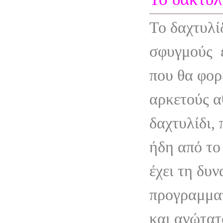
Το δαχτυλί
σφυγμούς
που θα φορ
αρκετούς α
δαχτυλίδι,
ήδη από το
έχει τη δυ
προγραμματ
και ανώτατ