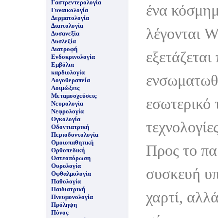
Γαστρεντερολογία
ένα κόσμημ
Γυναικολογία
Δερματολογία
Διαιτολογία
λέγονται W
Δυσανεξία
Δυσλεξία
Διατροφή
εξετάζεται
Ενδοκρινολογία
Εμβόλια
καρδιολογία
ενσωματωθ
Λογοθεραπεία
Λοιμώξεις
Μεταμοσχεύσεις
εσωτερικό τ
Νευρολογία
Νεφρολογία
Ογκολογία
τεχνολογίε
Οδοντιατρική
Περιοδοντολογία
Ομοιοπαθητική
Προς το πα
Ορθοπεδική
Οστεοπόρωση
Ουρολογία
συσκευή υπ
Οφθαλμολογία
Παθολογία
Παιδιατρική
χαρτί, αλλά
Πνευμονολογία
Πρόληψη
Πόνος