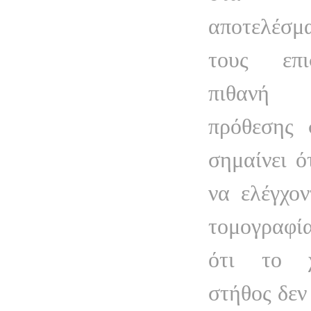
αποτελέσ
τους επι
πιθανή 
πρόθεσης 
σημαίνει ό
να ελέγχον
τομογραφία
ότι το χ
στήθος δεν