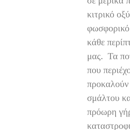
σε μερικά 
κιτρικό οξύ
φωσφορικό
κάθε περίπ
μας.
Τα πο
που περιέχ
προκαλούν
σμάλτου κα
πρόωρη γή
καταστροφ