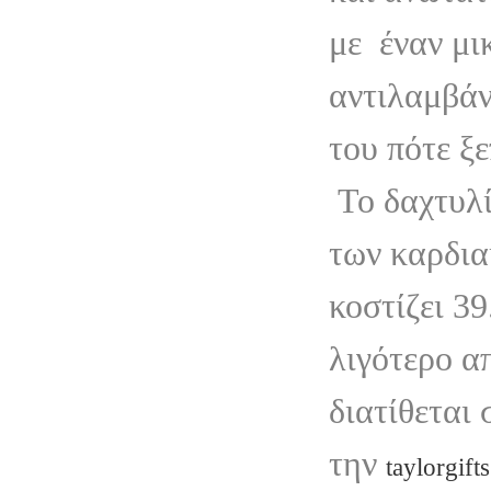
με
έναν μι
αντιλαμβάν
του πότε ξε
Το δαχτυλί
των καρδι
κοστίζει 39
λιγότερο α
διατίθεται
την
taylorgift