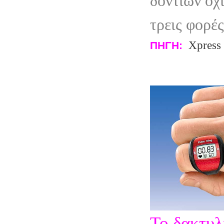
δοντιών όχ
τρεις φορέ
Xpress
ΠΗΓΗ:
Το δακτυλί