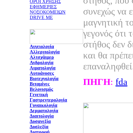
στήθος, που 
ΟΡΟΙ ΧΡΗΣΗΣ
ΕΦΗΜΕΡΙΕΣ
συνεχώς να ε
ΝΟΣΟΚΟΜΕΙΩΝ
DRIVE ME
μαγνητική το
γεγονός ότι 
στήθος δεν δ
Αγγειολογία
Αλλεργιολογία
και θα πρέπε
Αλτσχάιμερ
Ανδρολογία
επαναληφθεί
Αιματολογία
Αυτοάνοσες
Βιοτεχνολογία
ΠΗΓΗ
:
fda
Βιταμίνες
Βελονισμός
Γενετική
Γαστρεντερολογία
Γυναικολογία
Δερματολογία
Διαιτολογία
Δυσανεξία
Δυσλεξία
Διατροφή