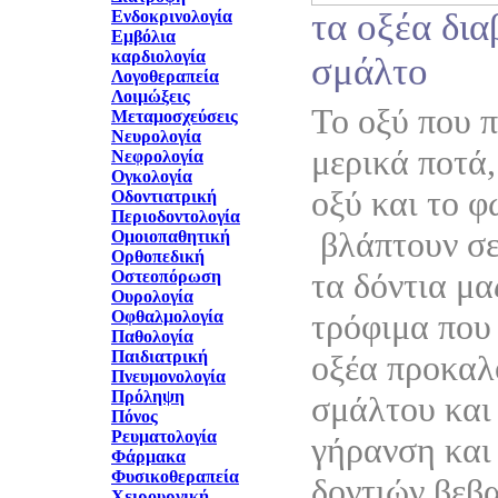
τα οξέα δι
Ενδοκρινολογία
Εμβόλια
καρδιολογία
σμάλτο
Λογοθεραπεία
Λοιμώξεις
Το οξύ που 
Μεταμοσχεύσεις
Νευρολογία
μερικά ποτά,
Νεφρολογία
Ογκολογία
οξύ και το 
Οδοντιατρική
Περιοδοντολογία
βλάπτουν σε
Ομοιοπαθητική
Ορθοπεδική
τα δόντια μα
Οστεοπόρωση
Ουρολογία
Οφθαλμολογία
τρόφιμα που 
Παθολογία
Παιδιατρική
οξέα προκαλ
Πνευμονολογία
Πρόληψη
σμάλτου και
Πόνος
Ρευματολογία
γήρανση και
Φάρμακα
Φυσικοθεραπεία
δοντιών βεβ
Χειρουργική