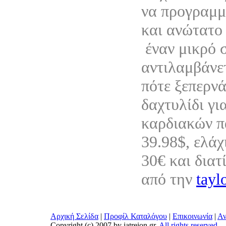
να προγραμμ
και ανώτατο 
έναν μικρό 
αντιλαμβάνε
πότε ξεπερνά
δαχτυλίδι γι
καρδιακών π
39.98$, ελάχ
30€ και διατ
από την
tayl
Αρχική Σελίδα
|
Προφίλ Καταλόγου
|
Επικοινωνία
|
Αν
Copyright (c) 2007 by iatreion.gr,
All rights reserved