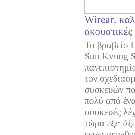
Wirear, κα
ακουστικές
Το βραβείο 
Sun Kyung S
πανεπιστημίο
τον σχεδιασ
συσκευών πο
πολύ από έν
συσκευές λέγ
τώρα εξετάζε
ενσωματωθού