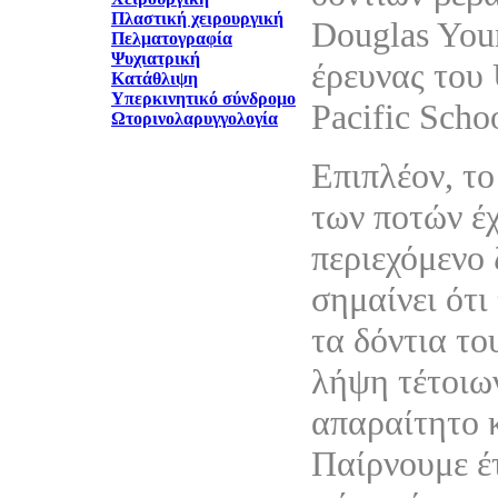
Πλαστική χειρουργική
Douglas You
Πελματογραφία
Ψυχιατρική
έρευνας του 
Κατάθλιψη
Υπερκινητικό σύνδρομο
Pacific Schoo
Ωτορινολαρυγγολογία
Επιπλέον, το
των ποτών έ
περιεχόμενο 
σημαίνει ότι
τα δόντια το
λήψη τέτοιων
απαραίτητο 
Παίρνουμε έτ