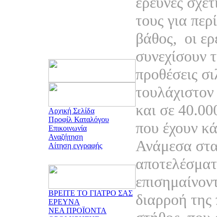
έρευνες σχετ
τους για περί
βάθος,
οι ερ
συνεχίσουν τ
προθέσεις σι
τουλάχιστον
και σε 40.00
Αρχική Σελίδα
Προφίλ Καταλόγου
που έχουν κά
Επικοινωνία
Αναζήτηση
Ανάμεσα στα
Αίτηση εγγραφής
αποτελέσματ
επισημαίνοντ
ΒΡΕΙΤΕ ΤΟ ΓΙΑΤΡΟ ΣΑΣ
διαρροή της
ΕΡΕΥΝΑ
ΝΕΑ ΠΡΟΪΟΝΤΑ