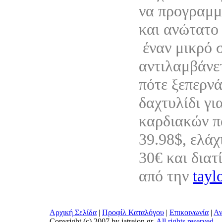
να προγραμμ
και ανώτατο 
έναν μικρό 
αντιλαμβάνε
πότε ξεπερνά
δαχτυλίδι γι
καρδιακών π
39.98$, ελάχ
30€ και διατ
από την
tayl
Αρχική Σελίδα
|
Προφίλ Καταλόγου
|
Επικοινωνία
|
Αν
Copyright (c) 2007 by iatreion.gr,
All rights reserved