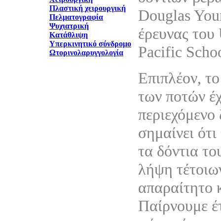
Πλαστική χειρουργική
Douglas You
Πελματογραφία
Ψυχιατρική
έρευνας του 
Κατάθλιψη
Υπερκινητικό σύνδρομο
Pacific Schoo
Ωτορινολαρυγγολογία
Επιπλέον, το
των ποτών έ
περιεχόμενο 
σημαίνει ότι
τα δόντια το
λήψη τέτοιων
απαραίτητο 
Παίρνουμε έτ