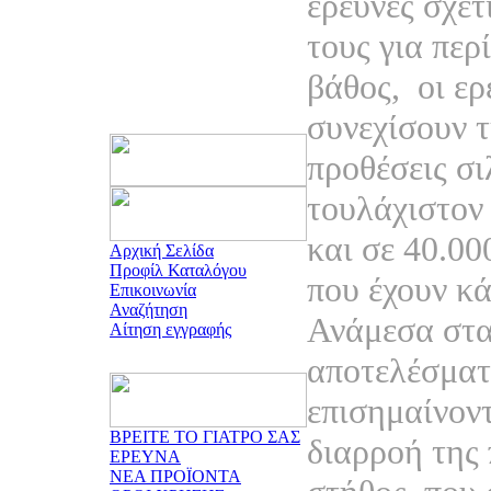
έρευνες σχετ
τους για περί
βάθος,
οι ερ
συνεχίσουν τ
προθέσεις σι
τουλάχιστον
και σε 40.00
Αρχική Σελίδα
Προφίλ Καταλόγου
που έχουν κά
Επικοινωνία
Αναζήτηση
Ανάμεσα στα
Αίτηση εγγραφής
αποτελέσματ
επισημαίνοντ
ΒΡΕΙΤΕ ΤΟ ΓΙΑΤΡΟ ΣΑΣ
διαρροή της
ΕΡΕΥΝΑ
ΝΕΑ ΠΡΟΪΟΝΤΑ