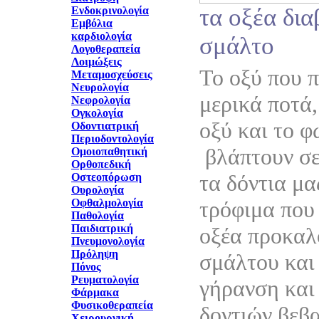
τα οξέα δι
Ενδοκρινολογία
Εμβόλια
καρδιολογία
σμάλτο
Λογοθεραπεία
Λοιμώξεις
Το οξύ που 
Μεταμοσχεύσεις
Νευρολογία
μερικά ποτά,
Νεφρολογία
Ογκολογία
οξύ και το 
Οδοντιατρική
Περιοδοντολογία
βλάπτουν σε
Ομοιοπαθητική
Ορθοπεδική
τα δόντια μα
Οστεοπόρωση
Ουρολογία
Οφθαλμολογία
τρόφιμα που 
Παθολογία
Παιδιατρική
οξέα προκαλ
Πνευμονολογία
Πρόληψη
σμάλτου και
Πόνος
Ρευματολογία
γήρανση και
Φάρμακα
Φυσικοθεραπεία
δοντιών βεβ
Χειρουργική