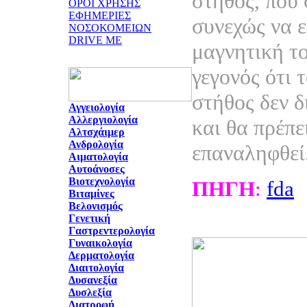
στήθος, που 
ΟΡΟΙ ΧΡΗΣΗΣ
ΕΦΗΜΕΡΙΕΣ
συνεχώς να ε
ΝΟΣΟΚΟΜΕΙΩΝ
DRIVE ME
μαγνητική το
γεγονός ότι 
στήθος δεν δ
Αγγειολογία
Αλλεργιολογία
και θα πρέπε
Αλτσχάιμερ
Ανδρολογία
επαναληφθεί
Αιματολογία
Αυτοάνοσες
Βιοτεχνολογία
ΠΗΓΗ
:
fda
Βιταμίνες
Βελονισμός
Γενετική
Γαστρεντερολογία
Γυναικολογία
Δερματολογία
Διαιτολογία
Δυσανεξία
Δυσλεξία
Διατροφή