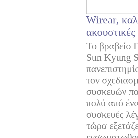
Wirear, κα
ακουστικές
Το βραβείο 
Sun Kyung S
πανεπιστημίο
τον σχεδιασ
συσκευών πο
πολύ από έν
συσκευές λέγ
τώρα εξετάζε
ενσωματωθού