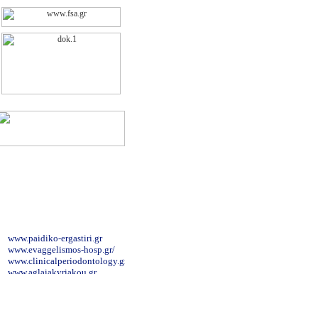
www.paidiko-ergastiri.gr
www.evaggelismos-hosp.gr/
www.clinicalperiodontology.gr
www.aglaiakyriakou.gr
www.karageorgopoulos.gr/main.php
www.geocities.com/atheodori/
www.syggros-hosp.gr/nav_1.htm
www.pelmatografima.gr