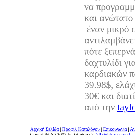
να προγραμμ
και ανώτατο 
έναν μικρό 
αντιλαμβάνε
πότε ξεπερνά
δαχτυλίδι γι
καρδιακών π
39.98$, ελάχ
30€ και διατ
από την
tayl
Αρχική Σελίδα
|
Προφίλ Καταλόγου
|
Επικοινωνία
|
Αν
Copyright (c) 2007 by iatreion.gr,
All rights reserved