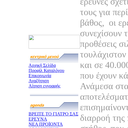
έρευνες σχετ
τους για περί
βάθος,
οι ερ
συνεχίσουν τ
προθέσεις σι
τουλάχιστον
και σε 40.00
Αρχική Σελίδα
Προφίλ Καταλόγου
που έχουν κά
Επικοινωνία
Αναζήτηση
Ανάμεσα στα
Αίτηση εγγραφής
αποτελέσματ
επισημαίνοντ
ΒΡΕΙΤΕ ΤΟ ΓΙΑΤΡΟ ΣΑΣ
διαρροή της
ΕΡΕΥΝΑ
ΝΕΑ ΠΡΟΪΟΝΤΑ