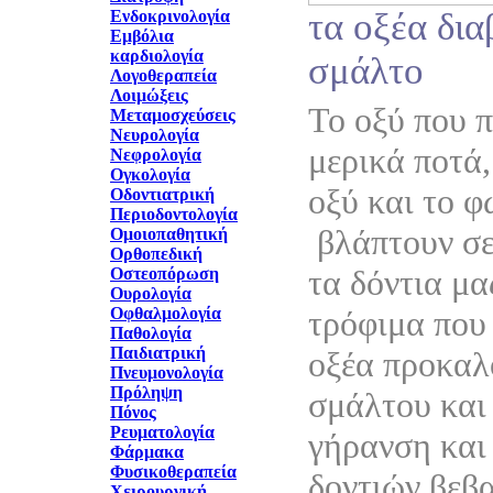
τα οξέα δι
Ενδοκρινολογία
Εμβόλια
καρδιολογία
σμάλτο
Λογοθεραπεία
Λοιμώξεις
Το οξύ που 
Μεταμοσχεύσεις
Νευρολογία
μερικά ποτά,
Νεφρολογία
Ογκολογία
οξύ και το 
Οδοντιατρική
Περιοδοντολογία
βλάπτουν σε
Ομοιοπαθητική
Ορθοπεδική
τα δόντια μα
Οστεοπόρωση
Ουρολογία
Οφθαλμολογία
τρόφιμα που 
Παθολογία
Παιδιατρική
οξέα προκαλ
Πνευμονολογία
Πρόληψη
σμάλτου και
Πόνος
Ρευματολογία
γήρανση και
Φάρμακα
Φυσικοθεραπεία
δοντιών βεβ
Χειρουργική