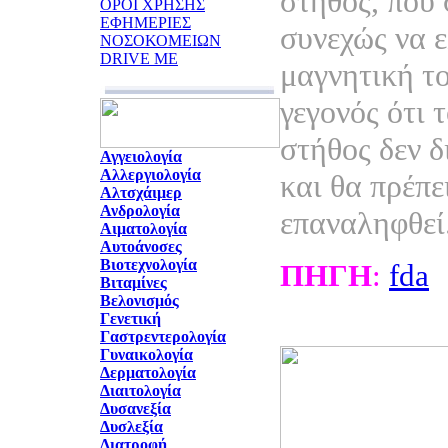
στήθος, που 
ΟΡΟΙ ΧΡΗΣΗΣ
ΕΦΗΜΕΡΙΕΣ
συνεχώς να ε
ΝΟΣΟΚΟΜΕΙΩΝ
DRIVE ME
μαγνητική το
γεγονός ότι 
στήθος δεν δ
Αγγειολογία
Αλλεργιολογία
και θα πρέπε
Αλτσχάιμερ
Ανδρολογία
επαναληφθεί
Αιματολογία
Αυτοάνοσες
Βιοτεχνολογία
ΠΗΓΗ
:
fda
Βιταμίνες
Βελονισμός
Γενετική
Γαστρεντερολογία
Γυναικολογία
Δερματολογία
Διαιτολογία
Δυσανεξία
Δυσλεξία
Διατροφή