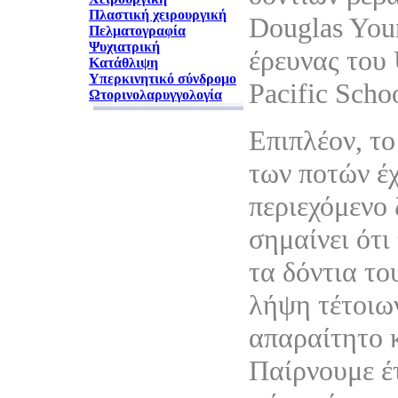
Πλαστική χειρουργική
Douglas You
Πελματογραφία
Ψυχιατρική
έρευνας του 
Κατάθλιψη
Υπερκινητικό σύνδρομο
Pacific Schoo
Ωτορινολαρυγγολογία
Επιπλέον, το
των ποτών έ
περιεχόμενο 
σημαίνει ότι
τα δόντια το
λήψη τέτοιων
απαραίτητο 
Παίρνουμε έτ