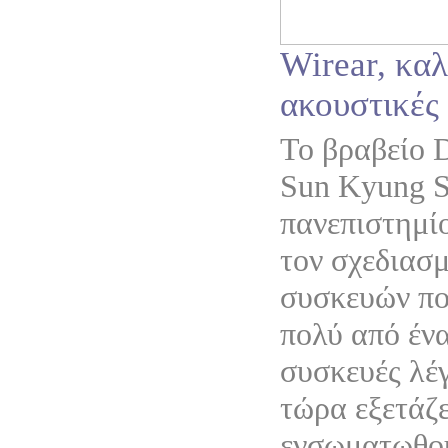
Wirear, κα
ακουστικές
Το βραβείο 
Sun Kyung S
πανεπιστημίο
τον σχεδιασ
συσκευών πο
πολύ από έν
συσκευές λέγ
τώρα εξετάζε
ενσωματωθού