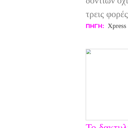
δοντιών όχ
τρεις φορέ
Xpress
ΠΗΓΗ:
Το δακτυλί