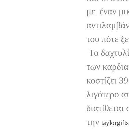
με
έναν μι
αντιλαμβάν
του πότε ξε
Το δαχτυλί
των καρδι
κοστίζει 39
λιγότερο α
διατίθεται
την
taylorgift