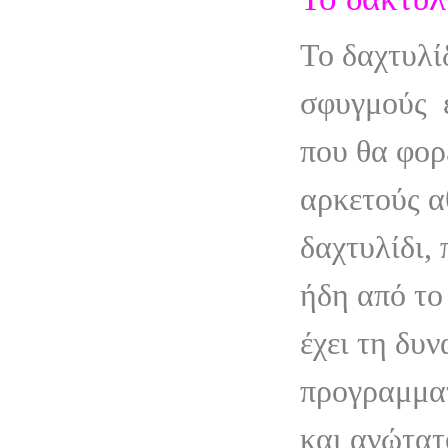
Το δαχτυλί
σφυγμούς
που θα φορ
αρκετούς α
δαχτυλίδι,
ήδη από το
έχει τη δυ
προγραμματ
και ανώτατ