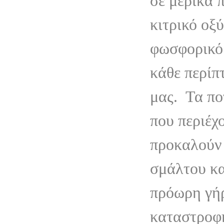
σε μερικά 
κιτρικό οξύ
φωσφορικό
κάθε περίπ
μας.
Τα πο
που περιέχ
προκαλούν
σμάλτου κα
πρόωρη γή
καταστροφ