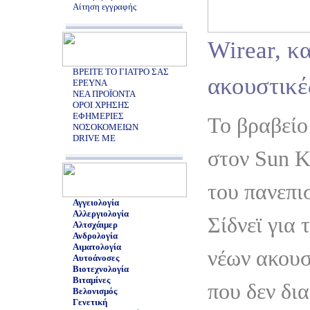
Αίτηση εγγραφής
Wirear, κ
ΒΡΕΙΤΕ ΤΟ ΓΙΑΤΡΟ ΣΑΣ
ακουστικέ
ΕΡΕΥΝΑ
ΝΕΑ ΠΡΟΪΟΝΤΑ
ΟΡΟΙ ΧΡΗΣΗΣ
ΕΦΗΜΕΡΙΕΣ
Το βραβείο
ΝΟΣΟΚΟΜΕΙΩΝ
DRIVE ME
στον Sun 
του πανεπι
Αγγειολογία
Αλλεργιολογία
Σίδνεϊ για 
Αλτσχάιμερ
Ανδρολογία
Αιματολογία
νέων ακου
Αυτοάνοσες
Βιοτεχνολογία
Βιταμίνες
που δεν δι
Βελονισμός
Γενετική