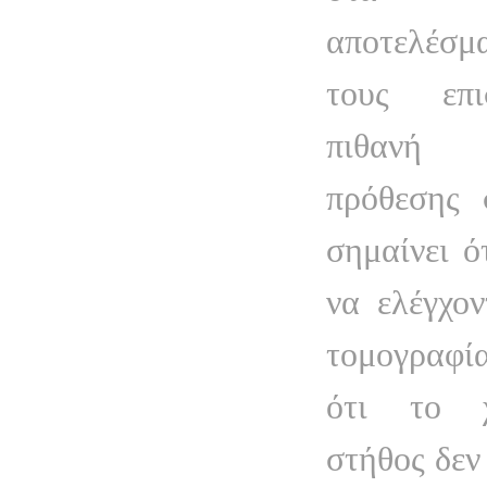
αποτελέσ
τους επι
πιθανή 
πρόθεσης 
σημαίνει ό
να ελέγχον
τομογραφία
ότι το χ
στήθος δεν