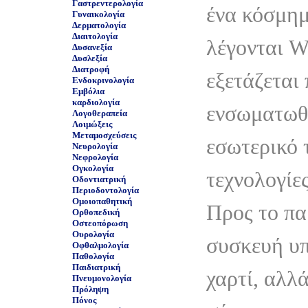
Γαστρεντερολογία
ένα κόσμημ
Γυναικολογία
Δερματολογία
Διαιτολογία
λέγονται W
Δυσανεξία
Δυσλεξία
Διατροφή
εξετάζεται
Ενδοκρινολογία
Εμβόλια
καρδιολογία
ενσωματωθ
Λογοθεραπεία
Λοιμώξεις
Μεταμοσχεύσεις
εσωτερικό τ
Νευρολογία
Νεφρολογία
Ογκολογία
τεχνολογίε
Οδοντιατρική
Περιοδοντολογία
Ομοιοπαθητική
Προς το πα
Ορθοπεδική
Οστεοπόρωση
Ουρολογία
συσκευή υπ
Οφθαλμολογία
Παθολογία
Παιδιατρική
χαρτί, αλλά
Πνευμονολογία
Πρόληψη
Πόνος