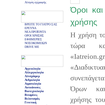
Αίτηση εγγραφής
Όροι και
χρήσης
ΒΡΕΙΤΕ ΤΟ ΓΙΑΤΡΟ ΣΑΣ
ΕΡΕΥΝΑ
ΝΕΑ ΠΡΟΪΟΝΤΑ
Η χρήση το
ΟΡΟΙ ΧΡΗΣΗΣ
ΕΦΗΜΕΡΙΕΣ
ΝΟΣΟΚΟΜΕΙΩΝ
τώρα κ
DRIVE ME
«Iatreion.g
«Διαδικτ
Αγγειολογία
Αλλεργιολογία
συνεπάγετα
Αλτσχάιμερ
Ανδρολογία
Αιματολογία
Όρων και
Αυτοάνοσες
Βιοτεχνολογία
Βιταμίνες
χρήσης του
Βελονισμός
Γενετική