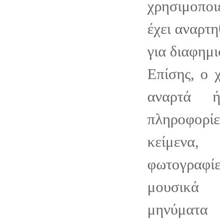
χρησιμοπο
έχει αναρτη
για διαφημι
Επίσης, ο 
αναρτά ή
πληροφορ
κείμεν
φωτογραφ
μουσικά 
μηνύματα