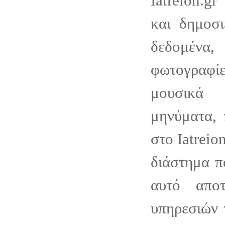
Iatreion.g
και δημοσι
δεδομένα, 
φωτογραφ
μουσικά 
μηνύματα, 
στο Iatreion
διάστημα π
αυτό απο
υπηρεσιών τ