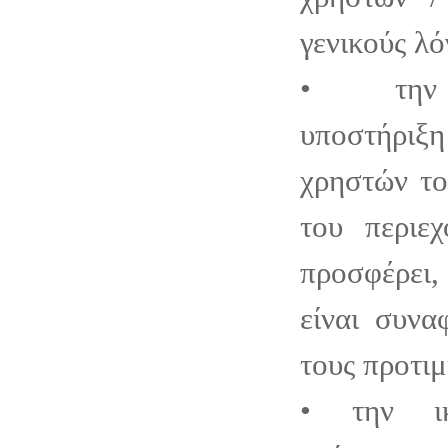
γενικούς λό
• την 
υποστήριξ
χρηστών το
του περιε
προσφέρει
είναι συνα
τους προτιμ
• την ικ