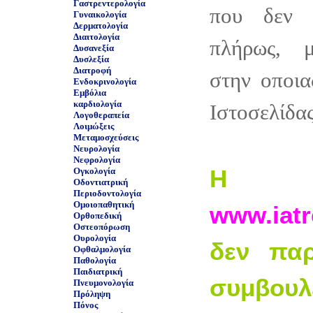
Γαστρεντερολογία
που δεν 
Γυναικολογία
Δερματολογία
Διαιτολογία
πλήρως, 
Δυσανεξία
Δυσλεξία
Διατροφή
στην οποια
Ενδοκρινολογία
Εμβόλια
καρδιολογία
Ιστοσελίδας
Λογοθεραπεία
Λοιμώξεις
Μεταμοσχεύσεις
Νευρολογία
Νεφρολογία
Η ισ
Ογκολογία
Οδοντιατρική
Περιοδοντολογία
Ομοιοπαθητική
www.iatr
Ορθοπεδική
Οστεοπόρωση
Ουρολογία
δεν παρ
Οφθαλμολογία
Παθολογία
Παιδιατρική
συμβουλ
Πνευμονολογία
Πρόληψη
Πόνος