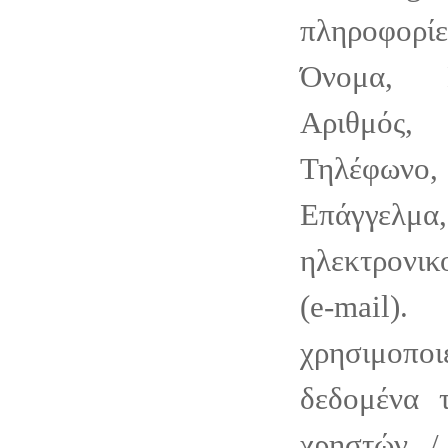
πληροφορίε
Όνομα, Ε
Αριθμός
Τηλέφωνο,
Επάγγελ
ηλεκτρονι
(e-mail).
χρησιμοπο
δεδομένα 
χρηστών /