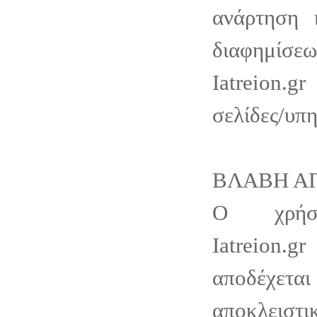
ανάρτηση 
διαφημί
Iatreion.
σελίδες/υπη
ΒΛΑΒΗ Α
Ο χρήστ
Iatreion.
αποδέχεται
αποκλεισ