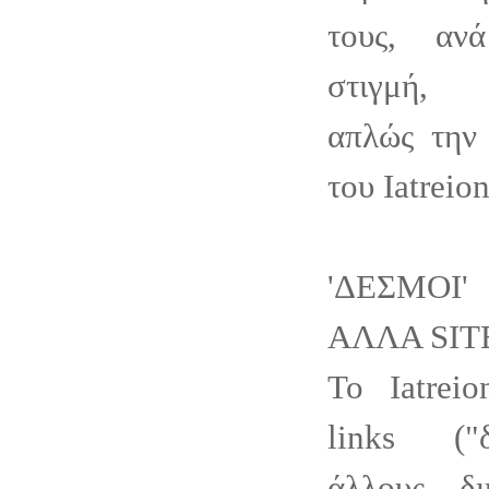
τους, αν
στιγμή, 
απλώς την 
του Iatreion
'ΔΕΣΜΟΙ'
ΑΛΛΑ SIT
Το Iatreio
links ("
άλλους δι