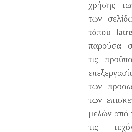
χρήσης τω
των σελίδ
τόπου Iatr
παρούσα σ
τις προϋπο
επεξεργασί
των προσω
των επισκε
μελών από τ
τις τυχό