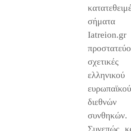
κατατεθει
σήματα 
Iatre
προστατε
σχετικές
ελληνικο
ευρωπαϊκού
διεθνών 
συνθηκών.
Συνεπώς, κ