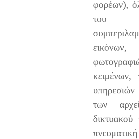
φορέων), ό
του Ia
συμπεριλα
εικόνων
φωτογραφ
κειμένων,
υπηρεσιών
των αρχε
δικτυακού 
πνευματι