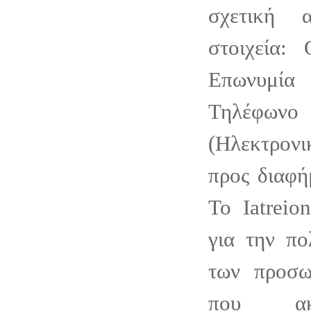
σχετική 
στοιχεία:
Επωνυμία
Τηλέφωνο
(Ηλεκτρονι
προς διαφή
Το Iatreio
για την πο
των προσω
που ακ