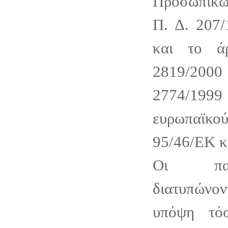
Προσωπικώ
Π. Δ. 207/
και το ά
2819/2000 
2774/1
ευρωπαϊκού
95/46/ΕΚ κ
Οι παρ
διατυπώνον
υπόψη τό