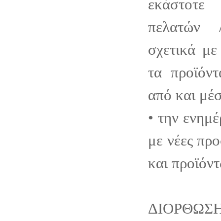
εκάστοτε
πελατών 
σχετικά με
τα προϊόντ
από και μέσ
• την ενημ
με νέες πρ
και προϊόντ
ΔΙΟΡΘ