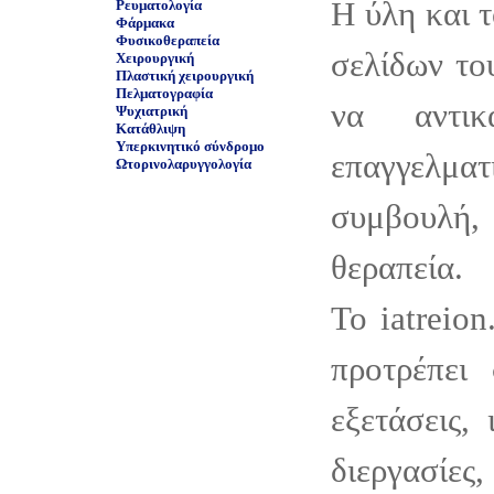
Η ύλη και 
Ρευματολογία
Φάρμακα
Φυσικοθεραπεία
σελίδων το
Χειρουργική
Πλαστική χειρουργική
Πελματογραφία
να αντικ
Ψυχιατρική
Κατάθλιψη
Υπερκινητικό σύνδρομο
επαγγελμ
Ωτορινολαρυγγολογία
συμβουλ
θεραπεία.
Το iatreion
προτρέπει 
εξετάσεις, 
διεργασίες