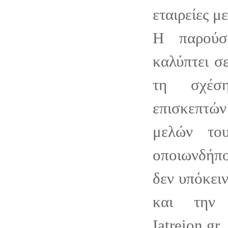
εταιρείες μ
Η παρούσ
καλύπτει σ
τη σχέσ
επισκεπτ
μελών του
οποιωνδήπο
δεν υπόκειν
και την 
Iatreion.gr.