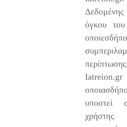
Δεδομένης 
όγκου του
οποιεσδή
συμπεριλαμ
περίπτωσ
Iatreion.gr
οποιασδήπ
υποστεί 
χρήστης