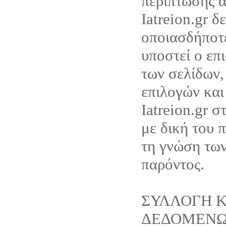
περίπτωσης α
Iatreion.gr δ
οποιασδήποτ
υποστεί ο επ
των σελίδων,
επιλογών και
Iatreion.gr σ
με δική του 
τη γνώση τω
παρόντος.
ΣΥΛΛΟΓΗ Κ
ΔΕΔΟΜΕΝ