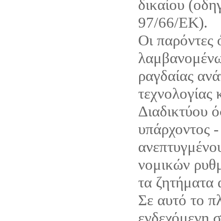
δικαίου (οδη
97/66/ΕΚ).
Οι παρόντες 
λαμβανομένω
ραγδαίας ανά
τεχνολογίας 
Διαδικτύου ό
υπάρχοντος -
ανεπτυγμένου
νομικών ρυθμ
τα ζητήματα 
Σε αυτό το π
ενδεχόμενη σ