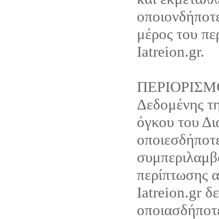
οποιονδήποτ
μέρος του πε
Iatreion.gr.
ΠΕΡΙΟΡΙΣΜ
Δεδομένης τη
όγκου του Δι
οποιεσδήποτε
συμπεριλαμβ
περίπτωσης α
Iatreion.gr δ
οποιασδήποτ