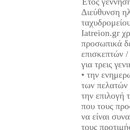
Έτος γέννηση
Διεύθυνση η
ταχυδρομείου
Iatreion.gr χ
προσωπικά δ
επισκεπτών /
για τρεις γεν
• την ενημερ
των πελατών 
την επιλογή 
που τους προ
να είναι συνα
τους προτιμή