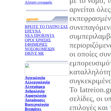
με το νόμο, τ
Αίτηση εγγραφής
αρνείται όλες
εκπεφρασμένε
συνεπαγόμεν
ΒΡΕΙΤΕ ΤΟ ΓΙΑΤΡΟ ΣΑΣ
ΕΡΕΥΝΑ
συμπεριλαμβ
ΝΕΑ ΠΡΟΪΟΝΤΑ
ΟΡΟΙ ΧΡΗΣΗΣ
περιοριζόμεν
ΕΦΗΜΕΡΙΕΣ
ΝΟΣΟΚΟΜΕΙΩΝ
οι οποίες συ
DRIVE ME
εμπορευσιμότ
καταλληλότητ
Αγγειολογία
συγκεκριμέν
Αλλεργιολογία
Αλτσχάιμερ
Το Iatreion.g
Ανδρολογία
Αιματολογία
σελίδες, οι υ
Αυτοάνοσες
Βιοτεχνολογία
επιλογές και
Βιταμίνες