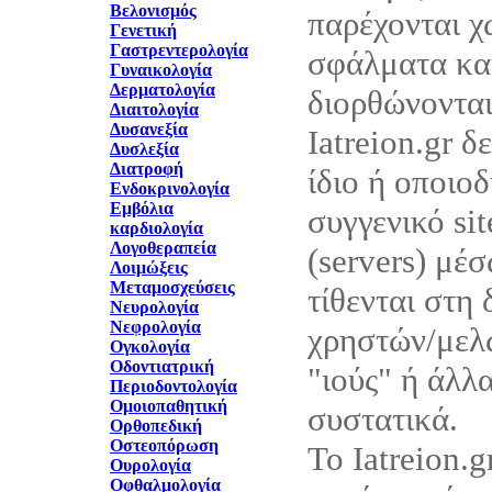
Βελονισμός
παρέχονται χ
Γενετική
Γαστρεντερολογία
σφάλματα και
Γυναικολογία
Δερματολογία
διορθώνονται
Διαιτολογία
Δυσανεξία
Iatreion.gr δ
Δυσλεξία
Διατροφή
ίδιο ή οποιο
Ενδοκρινολογία
Εμβόλια
συγγενικό sit
καρδιολογία
Λογοθεραπεία
(servers) μέ
Λοιμώξεις
Μεταμοσχεύσεις
τίθενται στη
Νευρολογία
Νεφρολογία
χρηστών/μελώ
Ογκολογία
Οδοντιατρική
"ιούς" ή άλλ
Περιοδοντολογία
Ομοιοπαθητική
συστατικά.
Ορθοπεδική
Οστεοπόρωση
Το Iatreion.g
Ουρολογία
Οφθαλμολογία