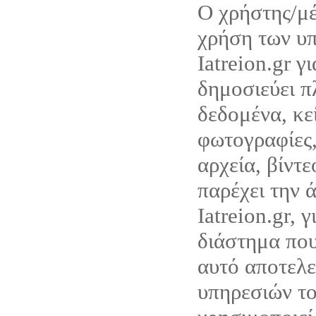
Ο χρήστης/μέ
χρήση των υ
Iatreion.gr γ
δημοσιεύει π
δεδομένα, κε
φωτογραφίες,
αρχεία, βίντ
παρέχει την 
Iatreion.gr, 
διάστημα που
αυτό αποτελε
υπηρεσιών του