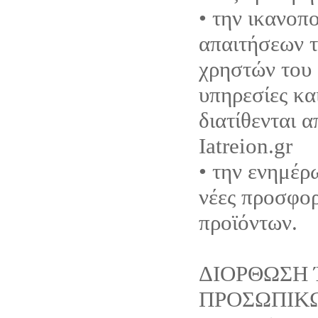
• την ικανοπ
απαιτήσεων τ
χρηστών του 
υπηρεσίες κα
διατίθενται 
Iatreion.gr
• την ενημέρ
νέες προσφορ
προϊόντων.
ΔΙΟΡΘΩΣΗ 
ΠΡΟΣΩΠΙΚ