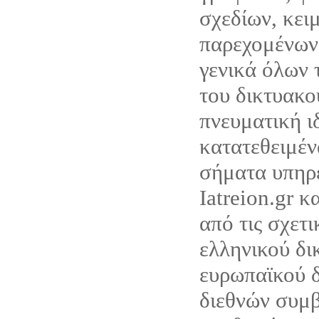
σχεδίων, κει
παρεχομένων
γενικά όλων 
του δικτυακο
πνευματική ι
κατατεθειμέν
σήματα υπηρ
Iatreion.gr κ
από τις σχετι
ελληνικού δι
ευρωπαϊκού δ
διεθνών συμ