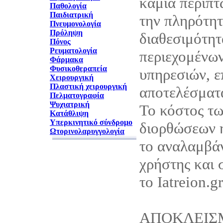
καμία περίπτ
Παθολογία
Παιδιατρική
την πληρότητ
Πνευμονολογία
Πρόληψη
διαθεσιμότητ
Πόνος
Ρευματολογία
περιεχομένων
Φάρμακα
Φυσικοθεραπεία
υπηρεσιών, ε
Χειρουργική
Πλαστική χειρουργική
αποτελέσματά
Πελματογραφία
Ψυχιατρική
Το κόστος τ
Κατάθλιψη
Υπερκινητικό σύνδρομο
διορθώσεων 
Ωτορινολαρυγγολογία
το αναλαμβάν
χρήστης και 
το Iatreion.gr
ΑΠΟΚΛΕΙΣ