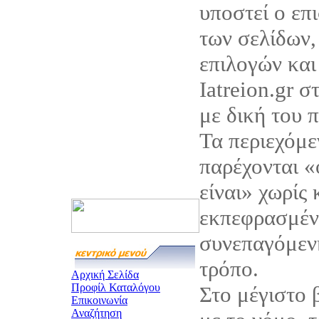
υποστεί ο επ
των σελίδων,
επιλογών και
Iatreion.gr σ
με δική του 
Τα περιεχόμεν
παρέχονται 
είναι» χωρίς
εκπεφρασμέν
συνεπαγόμεν
τρόπο.
Αρχική Σελίδα
Προφίλ Καταλόγου
Στο μέγιστο
Επικοινωνία
Αναζήτηση