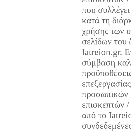
που συλλέγ
κατά τη διάρ
χρήσης των υ
σελίδων του 
Iatreion.gr. 
σύμβαση καλύ
προϋποθέσεις
επεξεργασίας
προσωπικών 
επισκεπτών /
από το Iatrei
συνδεδεμένες