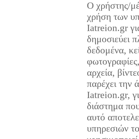
Ο χρήστης/μέ
χρήση των υ
Iatreion.gr γ
δημοσιεύει π
δεδομένα, κε
φωτογραφίες,
αρχεία, βίντ
παρέχει την 
Iatreion.gr, 
διάστημα που
αυτό αποτελε
υπηρεσιών του