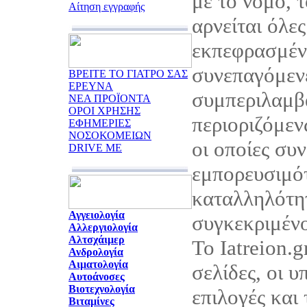
με το νόμο, τ
Αίτηση εγγραφής
αρνείται όλες
εκπεφρασμένε
συνεπαγόμεν
ΒΡΕΙΤΕ ΤΟ ΓΙΑΤΡΟ ΣΑΣ
ΕΡΕΥΝΑ
συμπεριλαμβ
ΝΕΑ ΠΡΟΪΟΝΤΑ
ΟΡΟΙ ΧΡΗΣΗΣ
περιοριζόμεν
ΕΦΗΜΕΡΙΕΣ
ΝΟΣΟΚΟΜΕΙΩΝ
οι οποίες συ
DRIVE ME
εμπορευσιμότ
καταλληλότητ
Αγγειολογία
συγκεκριμέν
Αλλεργιολογία
Αλτσχάιμερ
Το Iatreion.g
Ανδρολογία
Αιματολογία
σελίδες, οι υ
Αυτοάνοσες
Βιοτεχνολογία
επιλογές και
Βιταμίνες