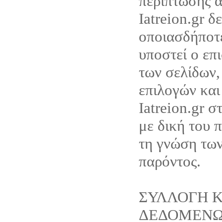
περίπτωσης α
Iatreion.gr δ
οποιασδήποτ
υποστεί ο επ
των σελίδων,
επιλογών και
Iatreion.gr σ
με δική του 
τη γνώση τω
παρόντος.
ΣΥΛΛΟΓΗ Κ
ΔΕΔΟΜΕΝ