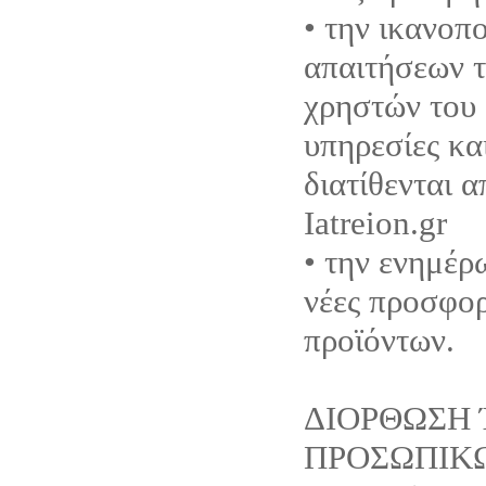
• την ικανοπ
απαιτήσεων τ
χρηστών του 
υπηρεσίες κα
διατίθενται 
Iatreion.gr
• την ενημέρ
νέες προσφορ
προϊόντων.
ΔΙΟΡΘΩΣΗ 
ΠΡΟΣΩΠΙΚ