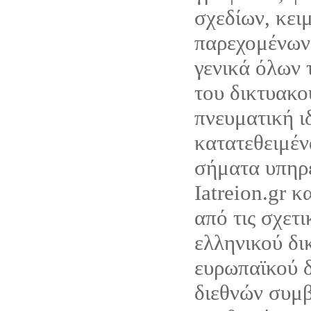
σχεδίων, κει
παρεχομένων
γενικά όλων 
του δικτυακο
πνευματική ι
κατατεθειμέν
σήματα υπηρ
Iatreion.gr κ
από τις σχετι
ελληνικού δι
ευρωπαϊκού δ
διεθνών συμ