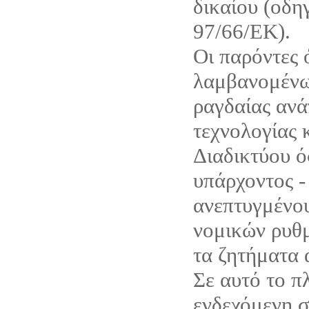
δικαίου (οδη
97/66/ΕΚ).
Οι παρόντες 
λαμβανομένω
ραγδαίας ανά
τεχνολογίας 
Διαδικτύου ό
υπάρχοντος -
ανεπτυγμένου
νομικών ρυθμ
τα ζητήματα 
Σε αυτό το π
ενδεχόμενη σ