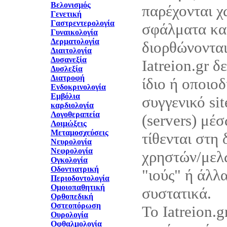
Βελονισμός
παρέχονται χ
Γενετική
Γαστρεντερολογία
σφάλματα και
Γυναικολογία
Δερματολογία
διορθώνονται
Διαιτολογία
Δυσανεξία
Iatreion.gr δ
Δυσλεξία
Διατροφή
ίδιο ή οποιο
Ενδοκρινολογία
Εμβόλια
συγγενικό sit
καρδιολογία
Λογοθεραπεία
(servers) μέ
Λοιμώξεις
Μεταμοσχεύσεις
τίθενται στη
Νευρολογία
Νεφρολογία
χρηστών/μελώ
Ογκολογία
Οδοντιατρική
"ιούς" ή άλλ
Περιοδοντολογία
Ομοιοπαθητική
συστατικά.
Ορθοπεδική
Οστεοπόρωση
Το Iatreion.g
Ουρολογία
Οφθαλμολογία