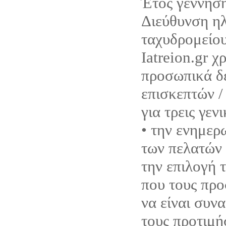
Έτος γέννηση
Διεύθυνση η
ταχυδρομείου
Iatreion.gr χ
προσωπικά δ
επισκεπτών /
για τρεις γεν
• την ενημερ
των πελατών 
την επιλογή 
που τους προ
να είναι συνα
τους προτιμή