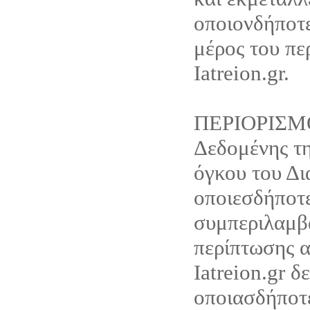
οποιονδήποτ
μέρος του πε
Iatreion.gr.
ΠΕΡΙΟΡΙΣΜ
Δεδομένης τη
όγκου του Δι
οποιεσδήποτε
συμπεριλαμβ
περίπτωσης α
Iatreion.gr δ
οποιασδήποτ