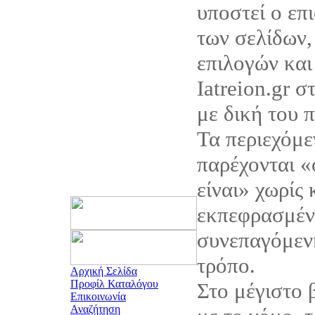
υποστεί ο επ
των σελίδων,
επιλογών και
Iatreion.gr σ
με δική του 
Τα περιεχόμεν
παρέχονται 
είναι» χωρίς
εκπεφρασμέν
συνεπαγόμεν
τρόπο.
Αρχική Σελίδα
Προφίλ Καταλόγου
Στο μέγιστο
Επικοινωνία
Αναζήτηση