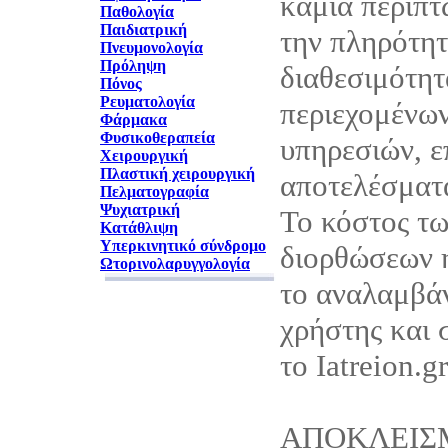
καμία περίπτ
Παθολογία
Παιδιατρική
την πληρότητ
Πνευμονολογία
Πρόληψη
διαθεσιμότητ
Πόνος
Ρευματολογία
περιεχομένων
Φάρμακα
Φυσικοθεραπεία
υπηρεσιών, ε
Χειρουργική
Πλαστική χειρουργική
αποτελέσματά
Πελματογραφία
Ψυχιατρική
Το κόστος τ
Κατάθλιψη
Υπερκινητικό σύνδρομο
διορθώσεων 
Ωτορινολαρυγγολογία
το αναλαμβάν
χρήστης και 
το Iatreion.gr
ΑΠΟΚΛΕΙΣ