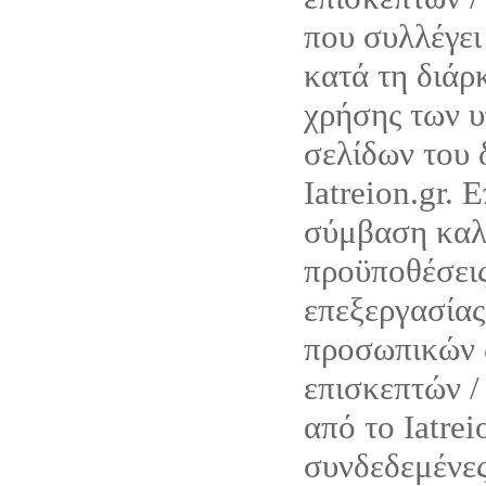
που συλλέγ
κατά τη διάρ
χρήσης των υ
σελίδων του 
Iatreion.gr. 
σύμβαση καλύ
προϋποθέσεις
επεξεργασίας
προσωπικών 
επισκεπτών /
από το Iatrei
συνδεδεμένες