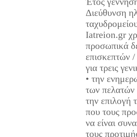
Έτος γέννηση
Διεύθυνση η
ταχυδρομείου
Iatreion.gr χ
προσωπικά δ
επισκεπτών /
για τρεις γεν
• την ενημερ
των πελατών 
την επιλογή 
που τους προ
να είναι συνα
τους προτιμή