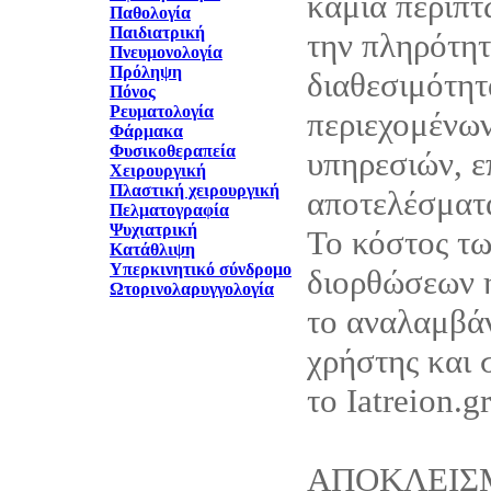
καμία περίπτ
Παθολογία
Παιδιατρική
την πληρότητ
Πνευμονολογία
Πρόληψη
διαθεσιμότητ
Πόνος
Ρευματολογία
περιεχομένων
Φάρμακα
Φυσικοθεραπεία
υπηρεσιών, ε
Χειρουργική
Πλαστική χειρουργική
αποτελέσματά
Πελματογραφία
Ψυχιατρική
Το κόστος τ
Κατάθλιψη
Υπερκινητικό σύνδρομο
διορθώσεων 
Ωτορινολαρυγγολογία
το αναλαμβάν
χρήστης και 
το Iatreion.gr
ΑΠΟΚΛΕΙΣ