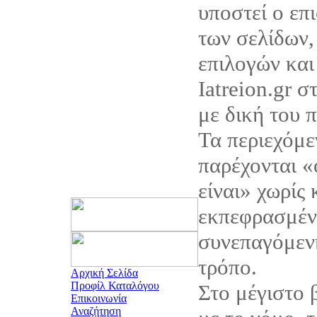
υποστεί ο επ
των σελίδων,
επιλογών και
Iatreion.gr σ
με δική του 
Τα περιεχόμεν
παρέχονται 
είναι» χωρίς
εκπεφρασμέν
συνεπαγόμεν
τρόπο.
Αρχική Σελίδα
Προφίλ Καταλόγου
Στο μέγιστο
Επικοινωνία
Αναζήτηση