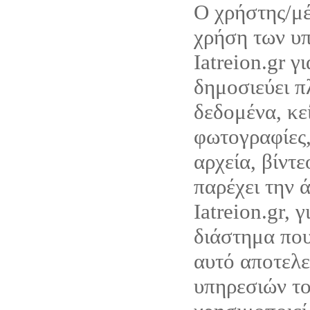
Ο χρήστης/μέ
χρήση των υ
Iatreion.gr γ
δημοσιεύει π
δεδομένα, κε
φωτογραφίες,
αρχεία, βίντ
παρέχει την 
Iatreion.gr, 
διάστημα που
αυτό αποτελε
υπηρεσιών του