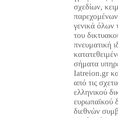
σχεδίων, κει
παρεχομένων
γενικά όλων 
του δικτυακο
πνευματική ι
κατατεθειμέν
σήματα υπηρ
Iatreion.gr κ
από τις σχετι
ελληνικού δι
ευρωπαϊκού δ
διεθνών συμ