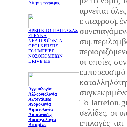
με το νόμο, τ
Αίτηση εγγραφής
αρνείται όλες
εκπεφρασμένε
συνεπαγόμεν
ΒΡΕΙΤΕ ΤΟ ΓΙΑΤΡΟ ΣΑΣ
ΕΡΕΥΝΑ
συμπεριλαμβ
ΝΕΑ ΠΡΟΪΟΝΤΑ
ΟΡΟΙ ΧΡΗΣΗΣ
περιοριζόμεν
ΕΦΗΜΕΡΙΕΣ
ΝΟΣΟΚΟΜΕΙΩΝ
οι οποίες συ
DRIVE ME
εμπορευσιμότ
καταλληλότητ
Αγγειολογία
συγκεκριμέν
Αλλεργιολογία
Αλτσχάιμερ
Το Iatreion.g
Ανδρολογία
Αιματολογία
σελίδες, οι υ
Αυτοάνοσες
Βιοτεχνολογία
επιλογές και
Βιταμίνες