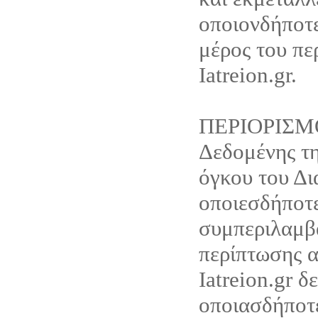
οποιονδήποτ
μέρος του πε
Iatreion.gr.
ΠΕΡΙΟΡΙΣΜ
Δεδομένης τη
όγκου του Δι
οποιεσδήποτε
συμπεριλαμβ
περίπτωσης α
Iatreion.gr δ
οποιασδήποτ