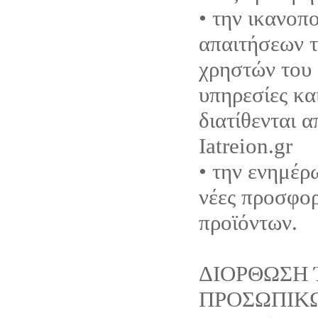
• την ικανοπ
απαιτήσεων τ
χρηστών του 
υπηρεσίες κα
διατίθενται 
Iatreion.gr
• την ενημέρ
νέες προσφορ
προϊόντων.
ΔΙΟΡΘΩΣΗ 
ΠΡΟΣΩΠΙΚ