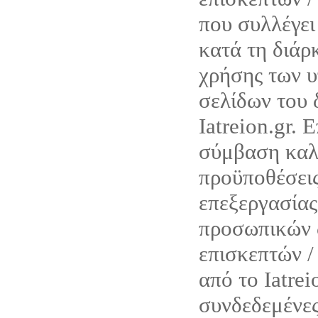
που συλλέγ
κατά τη διάρ
χρήσης των υ
σελίδων του 
Iatreion.gr. 
σύμβαση καλύ
προϋποθέσεις
επεξεργασίας
προσωπικών 
επισκεπτών /
από το Iatrei
συνδεδεμένες