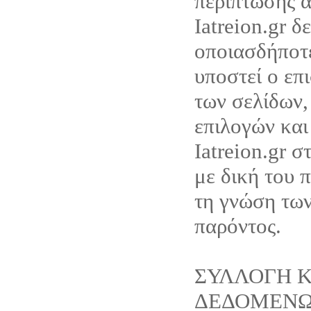
περίπτωσης α
Iatreion.gr δ
οποιασδήποτ
υποστεί ο επ
των σελίδων,
επιλογών και
Iatreion.gr σ
με δική του 
τη γνώση τω
παρόντος.
ΣΥΛΛΟΓΗ Κ
ΔΕΔΟΜΕΝ