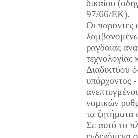
δικαίου (οδη
97/66/ΕΚ).
Οι παρόντες 
λαμβανομένω
ραγδαίας ανά
τεχνολογίας 
Διαδικτύου ό
υπάρχοντος -
ανεπτυγμένου
νομικών ρυθμ
τα ζητήματα 
Σε αυτό το π
ενδεχόμενη σ