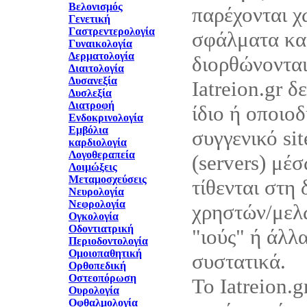
Βελονισμός
παρέχονται χ
Γενετική
Γαστρεντερολογία
σφάλματα και
Γυναικολογία
Δερματολογία
διορθώνονται
Διαιτολογία
Δυσανεξία
Iatreion.gr δ
Δυσλεξία
Διατροφή
ίδιο ή οποιο
Ενδοκρινολογία
Εμβόλια
συγγενικό sit
καρδιολογία
Λογοθεραπεία
(servers) μέ
Λοιμώξεις
Μεταμοσχεύσεις
τίθενται στη
Νευρολογία
Νεφρολογία
χρηστών/μελώ
Ογκολογία
Οδοντιατρική
"ιούς" ή άλλ
Περιοδοντολογία
Ομοιοπαθητική
συστατικά.
Ορθοπεδική
Οστεοπόρωση
Το Iatreion.g
Ουρολογία
Οφθαλμολογία