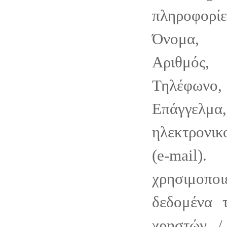
πληροφορίε
Όνομα, Ε
Αριθμός
Τηλέφωνο,
Επάγγελ
ηλεκτρονι
(e-mail).
χρησιμοπο
δεδομένα 
χρηστών /