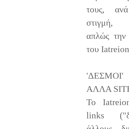
τους, αν
στιγμή, 
απλώς την 
του Iatreion
'ΔΕΣΜΟΙ'
ΑΛΛΑ SIT
Το Iatreio
links ("
άλλους δι