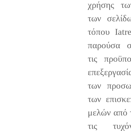
χρήσης τω
των σελίδ
τόπου Iatr
παρούσα σ
τις προϋπο
επεξεργασί
των προσω
των επισκε
μελών από τ
τις τυχό