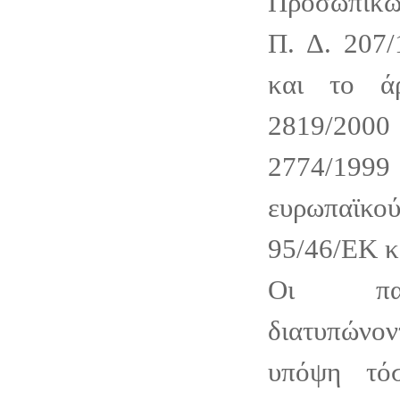
Προσωπικώ
Π. Δ. 207/
και το ά
2819/2000 
2774/1
ευρωπαϊκού
95/46/ΕΚ κ
Οι παρ
διατυπώνον
υπόψη τό