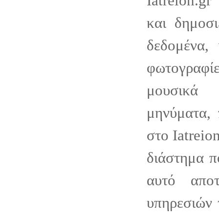
Iatreion.g
και δημοσι
δεδομένα, 
φωτογραφ
μουσικά 
μηνύματα, 
στο Iatreion
διάστημα π
αυτό απο
υπηρεσιών τ