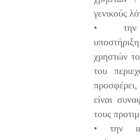
γενικούς λό
• την 
υποστήριξ
χρηστών το
του περιε
προσφέρει
είναι συνα
τους προτιμ
• την ικ