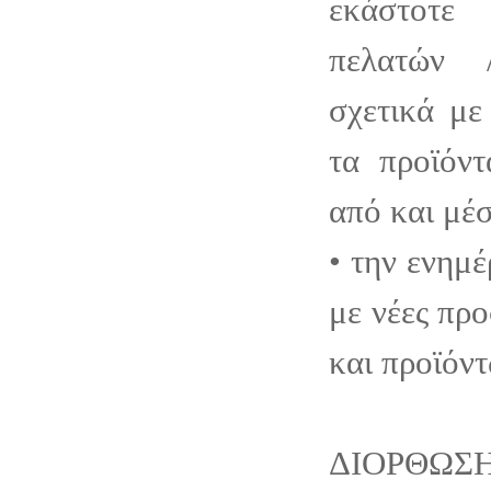
εκάστοτε
πελατών 
σχετικά με
τα προϊόντ
από και μέσ
• την ενημ
με νέες πρ
και προϊόντ
ΔΙΟΡΘ