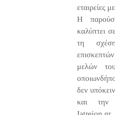
εταιρείες μ
Η παρούσ
καλύπτει σ
τη σχέσ
επισκεπτ
μελών του
οποιωνδήπο
δεν υπόκειν
και την 
Iatreion.gr.