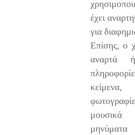
χρησιμοπο
έχει αναρτη
για διαφημι
Επίσης, ο 
αναρτά ή
πληροφορ
κείμεν
φωτογραφ
μουσικά 
μηνύματα