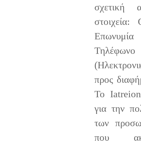
σχετική 
στοιχεία:
Επωνυμία
Τηλέφωνο
(Ηλεκτρονι
προς διαφή
Το Iatreio
για την πο
των προσω
που ακ