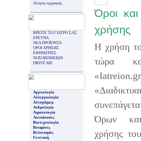
Αίτηση εγγραφής
Όροι και
χρήσης
ΒΡΕΙΤΕ ΤΟ ΓΙΑΤΡΟ ΣΑΣ
ΕΡΕΥΝΑ
ΝΕΑ ΠΡΟΪΟΝΤΑ
Η χρήση το
ΟΡΟΙ ΧΡΗΣΗΣ
ΕΦΗΜΕΡΙΕΣ
ΝΟΣΟΚΟΜΕΙΩΝ
τώρα κ
DRIVE ME
«Iatreion.g
«Διαδικτ
Αγγειολογία
Αλλεργιολογία
συνεπάγετα
Αλτσχάιμερ
Ανδρολογία
Αιματολογία
Όρων και
Αυτοάνοσες
Βιοτεχνολογία
Βιταμίνες
χρήσης του
Βελονισμός
Γενετική