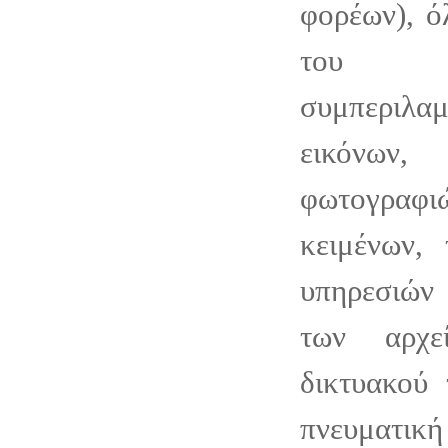
φορέων), ό
του Ia
συμπεριλα
εικόνων
φωτογραφ
κειμένων,
υπηρεσιών
των αρχε
δικτυακού 
πνευματι