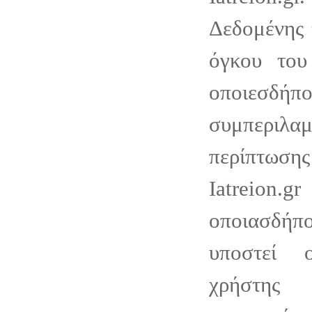
Δεδομένης 
όγκου του
οποιεσδή
συμπεριλαμ
περίπτωσ
Iatreion.gr
οποιασδήπ
υποστεί 
χρήστης