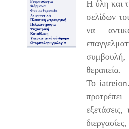
Η ύλη και 
Ρευματολογία
Φάρμακα
Φυσικοθεραπεία
σελίδων το
Χειρουργική
Πλαστική χειρουργική
Πελματογραφία
να αντικ
Ψυχιατρική
Κατάθλιψη
Υπερκινητικό σύνδρομο
επαγγελμ
Ωτορινολαρυγγολογία
συμβουλ
θεραπεία.
Το iatreion
προτρέπει 
εξετάσεις, 
διεργασίες