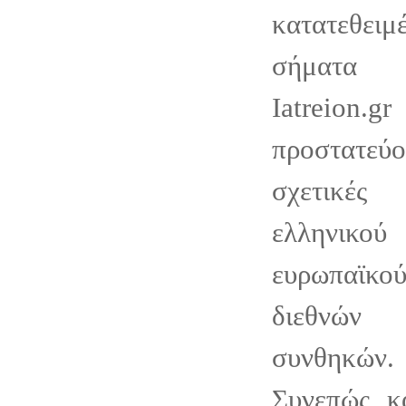
κατατεθει
σήματα 
Iatre
προστατε
σχετικές
ελληνικο
ευρωπαϊκού
διεθνών 
συνθηκών.
Συνεπώς, κ