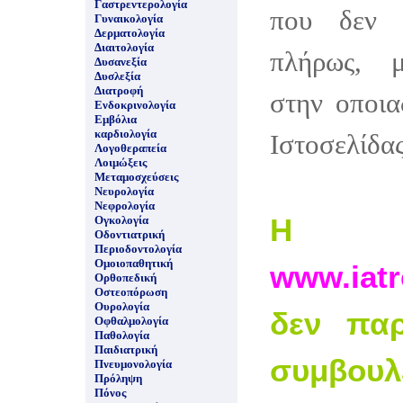
Γαστρεντερολογία
που δεν 
Γυναικολογία
Δερματολογία
Διαιτολογία
πλήρως, 
Δυσανεξία
Δυσλεξία
Διατροφή
στην οποια
Ενδοκρινολογία
Εμβόλια
καρδιολογία
Ιστοσελίδας
Λογοθεραπεία
Λοιμώξεις
Μεταμοσχεύσεις
Νευρολογία
Νεφρολογία
Η ισ
Ογκολογία
Οδοντιατρική
Περιοδοντολογία
Ομοιοπαθητική
www.iatr
Ορθοπεδική
Οστεοπόρωση
Ουρολογία
δεν παρ
Οφθαλμολογία
Παθολογία
Παιδιατρική
συμβουλ
Πνευμονολογία
Πρόληψη
Πόνος