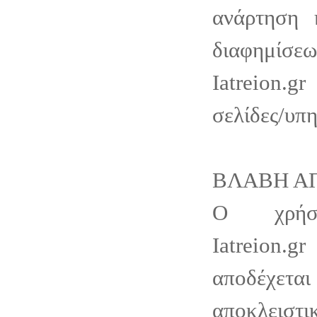
ανάρτηση 
διαφημί
Iatreion.
σελίδες/υπη
ΒΛΑΒΗ Α
Ο χρήστ
Iatreion.
αποδέχεται
αποκλεισ