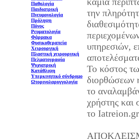
καμία περίπτ
Παθολογία
Παιδιατρική
την πληρότητ
Πνευμονολογία
Πρόληψη
διαθεσιμότητ
Πόνος
Ρευματολογία
περιεχομένων
Φάρμακα
Φυσικοθεραπεία
υπηρεσιών, ε
Χειρουργική
Πλαστική χειρουργική
αποτελέσματά
Πελματογραφία
Ψυχιατρική
Το κόστος τ
Κατάθλιψη
Υπερκινητικό σύνδρομο
διορθώσεων 
Ωτορινολαρυγγολογία
το αναλαμβάν
χρήστης και 
το Iatreion.gr
ΑΠΟΚΛΕΙΣ