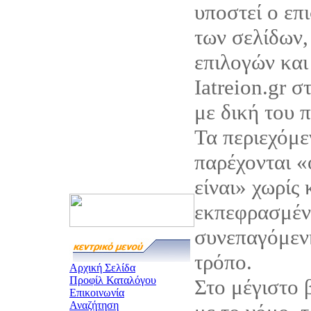
υποστεί ο επ
των σελίδων,
επιλογών και
Iatreion.gr σ
με δική του 
Τα περιεχόμεν
παρέχονται 
είναι» χωρίς
εκπεφρασμέν
συνεπαγόμεν
τρόπο.
Αρχική Σελίδα
Προφίλ Καταλόγου
Στο μέγιστο
Επικοινωνία
Αναζήτηση