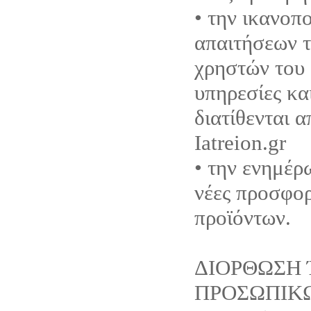
• την ικανοπ
απαιτήσεων τ
χρηστών του 
υπηρεσίες κα
διατίθενται 
Iatreion.gr
• την ενημέρ
νέες προσφορ
προϊόντων.
ΔΙΟΡΘΩΣΗ 
ΠΡΟΣΩΠΙΚ