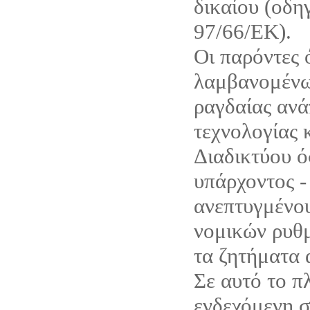
δικαίου (οδη
97/66/ΕΚ).
Οι παρόντες 
λαμβανομένω
ραγδαίας ανά
τεχνολογίας 
Διαδικτύου ό
υπάρχοντος -
ανεπτυγμένου
νομικών ρυθμ
τα ζητήματα 
Σε αυτό το π
ενδεχόμενη σ