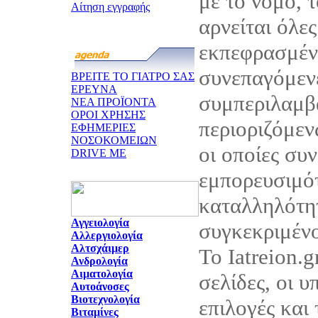
με το νόμο, τ
Αίτηση εγγραφής
αρνείται όλες
εκπεφρασμένε
συνεπαγόμεν
ΒΡΕΙΤΕ ΤΟ ΓΙΑΤΡΟ ΣΑΣ
ΕΡΕΥΝΑ
συμπεριλαμβ
ΝΕΑ ΠΡΟΪΟΝΤΑ
ΟΡΟΙ ΧΡΗΣΗΣ
περιοριζόμεν
ΕΦΗΜΕΡΙΕΣ
ΝΟΣΟΚΟΜΕΙΩΝ
οι οποίες συ
DRIVE ME
εμπορευσιμότ
καταλληλότητ
Αγγειολογία
συγκεκριμέν
Αλλεργιολογία
Αλτσχάιμερ
Το Iatreion.g
Ανδρολογία
Αιματολογία
σελίδες, οι υ
Αυτοάνοσες
Βιοτεχνολογία
επιλογές και
Βιταμίνες