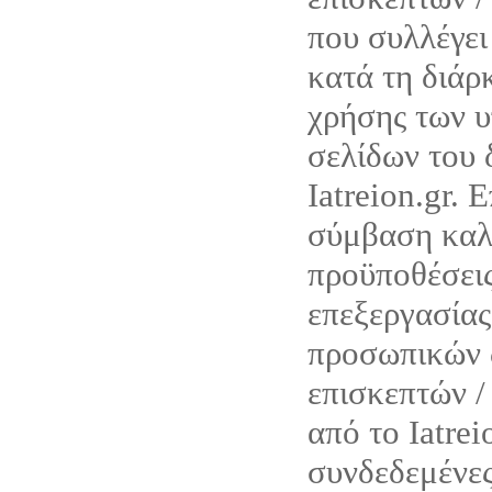
που συλλέγ
κατά τη διάρ
χρήσης των υ
σελίδων του 
Iatreion.gr. 
σύμβαση καλύ
προϋποθέσεις
επεξεργασίας
προσωπικών 
επισκεπτών /
από το Iatrei
συνδεδεμένες