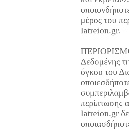
οποιονδήποτ
μέρος του πε
Iatreion.gr.
ΠΕΡΙΟΡΙΣΜ
Δεδομένης τη
όγκου του Δι
οποιεσδήποτε
συμπεριλαμβ
περίπτωσης α
Iatreion.gr δ
οποιασδήποτ