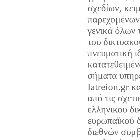
σχεδίων, κει
παρεχομένων
γενικά όλων 
του δικτυακο
πνευματική ι
κατατεθειμέν
σήματα υπηρ
Iatreion.gr κ
από τις σχετι
ελληνικού δι
ευρωπαϊκού δ
διεθνών συμ