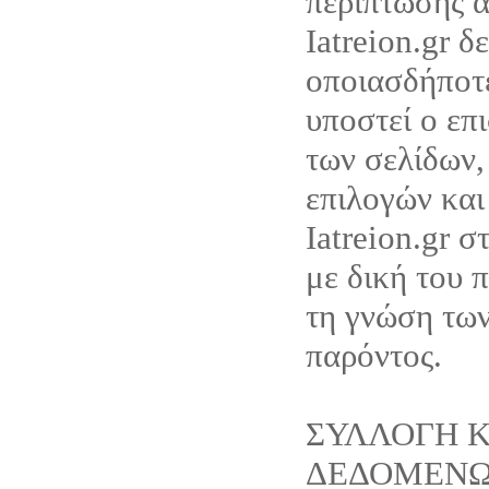
περίπτωσης α
Iatreion.gr δ
οποιασδήποτ
υποστεί ο επ
των σελίδων,
επιλογών και
Iatreion.gr σ
με δική του 
τη γνώση τω
παρόντος.
ΣΥΛΛΟΓΗ Κ
ΔΕΔΟΜΕΝ