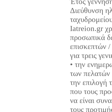
Έτος γέννηση
Διεύθυνση η
ταχυδρομείου
Iatreion.gr χ
προσωπικά δ
επισκεπτών /
για τρεις γεν
• την ενημερ
των πελατών 
την επιλογή 
που τους προ
να είναι συνα
τους προτιμή