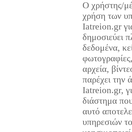
Ο χρήστης/μέ
χρήση των υ
Iatreion.gr γ
δημοσιεύει π
δεδομένα, κε
φωτογραφίες,
αρχεία, βίντ
παρέχει την 
Iatreion.gr, 
διάστημα που
αυτό αποτελε
υπηρεσιών του