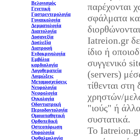
Βελονισμός
παρέχονται χ
Γενετική
Γαστρεντερολογία
σφάλματα και
Γυναικολογία
Δερματολογία
διορθώνονται
Διαιτολογία
Δυσανεξία
Iatreion.gr δ
Δυσλεξία
Διατροφή
ίδιο ή οποιο
Ενδοκρινολογία
Εμβόλια
συγγενικό sit
καρδιολογία
Λογοθεραπεία
(servers) μέ
Λοιμώξεις
Μεταμοσχεύσεις
τίθενται στη
Νευρολογία
Νεφρολογία
χρηστών/μελώ
Ογκολογία
Οδοντιατρική
"ιούς" ή άλλ
Περιοδοντολογία
Ομοιοπαθητική
συστατικά.
Ορθοπεδική
Οστεοπόρωση
Το Iatreion.g
Ουρολογία
Οφθαλμολογία