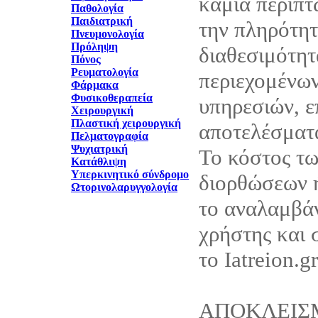
καμία περίπτ
Παθολογία
Παιδιατρική
την πληρότητ
Πνευμονολογία
Πρόληψη
διαθεσιμότητ
Πόνος
Ρευματολογία
περιεχομένων
Φάρμακα
Φυσικοθεραπεία
υπηρεσιών, ε
Χειρουργική
Πλαστική χειρουργική
αποτελέσματά
Πελματογραφία
Ψυχιατρική
Το κόστος τ
Κατάθλιψη
Υπερκινητικό σύνδρομο
διορθώσεων 
Ωτορινολαρυγγολογία
το αναλαμβάν
χρήστης και 
το Iatreion.gr
ΑΠΟΚΛΕΙΣ