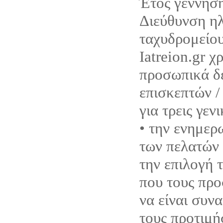
Έτος γέννηση
Διεύθυνση η
ταχυδρομείου
Iatreion.gr χ
προσωπικά δ
επισκεπτών /
για τρεις γεν
• την ενημερ
των πελατών 
την επιλογή 
που τους προ
να είναι συνα
τους προτιμή