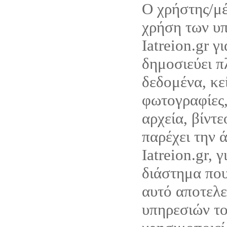
Ο χρήστης/μέ
χρήση των υ
Iatreion.gr γ
δημοσιεύει π
δεδομένα, κε
φωτογραφίες,
αρχεία, βίντ
παρέχει την 
Iatreion.gr, 
διάστημα που
αυτό αποτελε
υπηρεσιών του