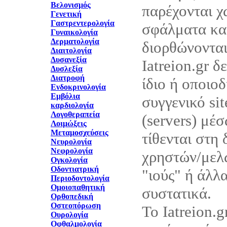
Βελονισμός
παρέχονται χ
Γενετική
Γαστρεντερολογία
σφάλματα και
Γυναικολογία
Δερματολογία
διορθώνονται
Διαιτολογία
Δυσανεξία
Iatreion.gr δ
Δυσλεξία
Διατροφή
ίδιο ή οποιο
Ενδοκρινολογία
Εμβόλια
συγγενικό sit
καρδιολογία
Λογοθεραπεία
(servers) μέ
Λοιμώξεις
Μεταμοσχεύσεις
τίθενται στη
Νευρολογία
Νεφρολογία
χρηστών/μελώ
Ογκολογία
Οδοντιατρική
"ιούς" ή άλλ
Περιοδοντολογία
Ομοιοπαθητική
συστατικά.
Ορθοπεδική
Οστεοπόρωση
Το Iatreion.g
Ουρολογία
Οφθαλμολογία