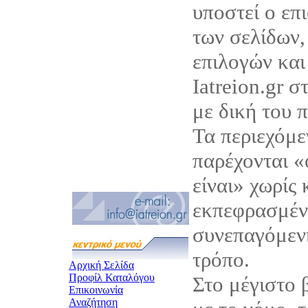
υποστεί ο επ
των σελίδων,
επιλογών και
Iatreion.gr σ
με δική του 
Τα περιεχόμεν
παρέχονται 
είναι» χωρίς
εκπεφρασμέν
συνεπαγόμεν
τρόπο.
Αρχική Σελίδα
Προφίλ Καταλόγου
Στο μέγιστο
Επικοινωνία
Αναζήτηση