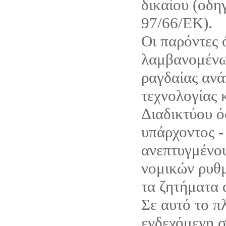
δικαίου (οδη
97/66/ΕΚ).
Οι παρόντες 
λαμβανομένω
ραγδαίας ανά
τεχνολογίας 
Διαδικτύου ό
υπάρχοντος -
ανεπτυγμένου
νομικών ρυθμ
τα ζητήματα 
Σε αυτό το π
ενδεχόμενη σ