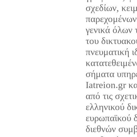
σχεδίων, κει
παρεχομένων
γενικά όλων 
του δικτυακο
πνευματική ι
κατατεθειμέν
σήματα υπηρ
Iatreion.gr κ
από τις σχετι
ελληνικού δι
ευρωπαϊκού δ
διεθνών συμ