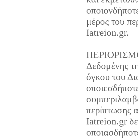
οποιονδήποτ
μέρος του πε
Iatreion.gr.
ΠΕΡΙΟΡΙΣΜ
Δεδομένης τη
όγκου του Δι
οποιεσδήποτε
συμπεριλαμβ
περίπτωσης α
Iatreion.gr δ
οποιασδήποτ