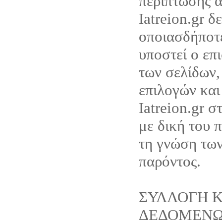
περίπτωσης α
Iatreion.gr δ
οποιασδήποτ
υποστεί ο επ
των σελίδων,
επιλογών και
Iatreion.gr σ
με δική του 
τη γνώση τω
παρόντος.
ΣΥΛΛΟΓΗ Κ
ΔΕΔΟΜΕΝ