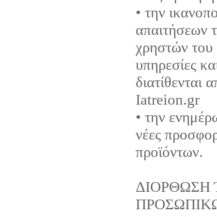
• την ικανοπ
απαιτήσεων τ
χρηστών του 
υπηρεσίες κα
διατίθενται 
Iatreion.gr
• την ενημέρ
νέες προσφορ
προϊόντων.
ΔΙΟΡΘΩΣΗ 
ΠΡΟΣΩΠΙΚ