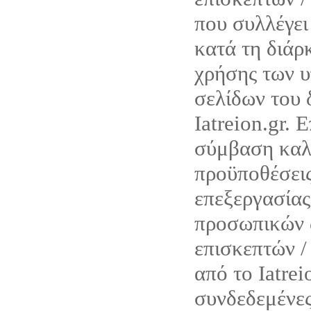
που συλλέγ
κατά τη διάρ
χρήσης των υ
σελίδων του 
Iatreion.gr. 
σύμβαση καλύ
προϋποθέσεις
επεξεργασίας
προσωπικών 
επισκεπτών /
από το Iatrei
συνδεδεμένες