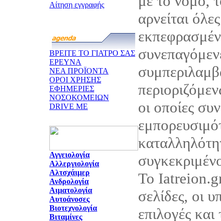
με το νόμο, τ
Αίτηση εγγραφής
αρνείται όλες
εκπεφρασμένε
συνεπαγόμεν
ΒΡΕΙΤΕ ΤΟ ΓΙΑΤΡΟ ΣΑΣ
ΕΡΕΥΝΑ
συμπεριλαμβ
ΝΕΑ ΠΡΟΪΟΝΤΑ
ΟΡΟΙ ΧΡΗΣΗΣ
περιοριζόμεν
ΕΦΗΜΕΡΙΕΣ
ΝΟΣΟΚΟΜΕΙΩΝ
οι οποίες συ
DRIVE ME
εμπορευσιμότ
καταλληλότητ
Αγγειολογία
συγκεκριμέν
Αλλεργιολογία
Αλτσχάιμερ
Το Iatreion.g
Ανδρολογία
Αιματολογία
σελίδες, οι υ
Αυτοάνοσες
Βιοτεχνολογία
επιλογές και
Βιταμίνες