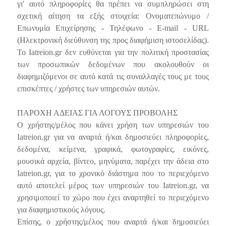
γι' αυτό πληροφορίες θα πρέπει να συμπληρώσει στη
σχετική αίτηση τα εξής στοιχεία: Ονοματεπώνυμο /
Επωνυμία Επιχείρησης - Τηλέφωνο - E-mail - URL
(Ηλεκτρονική διεύθυνση της προς διαφήμιση ιστοσελίδας).
Το Iatreion.gr δεν ευθύνεται για την πολιτική προστασίας
των προσωπικών δεδομένων που ακολουθούν οι
διαφημιζόμενοι σε αυτό κατά τις συναλλαγές τους με τους
επισκέπτες / χρήστες των υπηρεσιών αυτών.
ΠΑΡΟΧΗ ΑΔΕΙΑΣ ΓΙΑ ΛΟΓΟΥΣ ΠΡΟΒΟΛΗΣ
Ο χρήστης/μέλος που κάνει χρήση των υπηρεσιών του
Iatreion.gr για να αναρτά ή/και δημοσιεύει πληροφορίες,
δεδομένα, κείμενα, γραφικά, φωτογραφίες, εικόνες,
μουσικά αρχεία, βίντεο, μηνύματα, παρέχει την άδεια στο
Iatreion.gr, για το χρονικό διάστημα που το περιεχόμενο
αυτό αποτελεί μέρος των υπηρεσιών του Iatreion.gr, να
χρησιμοποιεί το χώρο που έχει αναρτηθεί το περιεχόμενο
για διαφημιστικούς λόγους.
Επίσης, ο χρήστης/μέλος που αναρτά ή/και δημοσιεύει