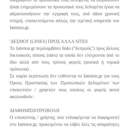
ή/και ενημερώσουν τα προσωπικά τους δεδομένα ή/και να
αδρανοποιήσουν την εγγραφή τους, ανά πάσα χρονική
στιγμή, επισκεπτόμενοι απλώς την σχετική υπηρεσία του
Iatreion.gr.
'ΔΕΣΜΟΙ' (LINKS) ΠΡΟΣ ΑΛΛΑ SITES
Το Iatreion.gr περιλαμβάνει links ("δεσμούς") προς άλλους
δικτυακούς τόπους (sites) τα οποία δεν ελέγχονται από το
ίδιο αλλά από τους τρίτους φορείς (φυσικά ή νομικά
πρόσωπα) .
Σε καμία περίπτωση δεν ευθύνεται το Iatreion.gr για τους
Όρους Προστασίας των Προσωπικών Δεδομένων των
επισκεπτών / χρηστών τους οποίους οι φορείς αυτοί
ακολουθούν .
ΔΙΑΦΗΜΙΣΗ/ΠΡΟΒΟΛΗ
Ο επισκέπτης / χρήστης που ενδιαφέρεται να διαφημιστεί
στο Iatreion.gr, προκειμένου να λάβει όλες τις απαραίτητες