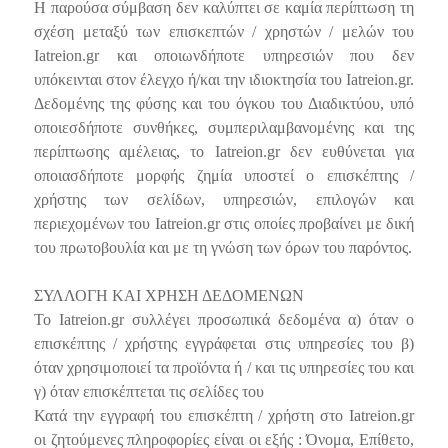
Η παρούσα σύμβαση δεν καλύπτει σε καμία περίπτωση τη
σχέση μεταξύ των επισκεπτών / χρηστών / μελών του
Iatreion.gr και οποιωνδήποτε υπηρεσιών που δεν
υπόκεινται στον έλεγχο ή/και την ιδιοκτησία του Iatreion.gr.
Δεδομένης της φύσης και του όγκου του Διαδικτύου, υπό
οποιεσδήποτε συνθήκες, συμπεριλαμβανομένης και της
περίπτωσης αμέλειας, το Iatreion.gr δεν ευθύνεται για
οποιασδήποτε μορφής ζημία υποστεί ο επισκέπτης /
χρήστης των σελίδων, υπηρεσιών, επιλογών και
περιεχομένων του Iatreion.gr στις οποίες προβαίνει με δική
του πρωτοβουλία και με τη γνώση των όρων του παρόντος.
ΣΥΛΛΟΓΗ ΚΑΙ ΧΡΗΣΗ ΔΕΔΟΜΕΝΩΝ
Το Iatreion.gr συλλέγει προσωπικά δεδομένα α) όταν ο
επισκέπτης / χρήστης εγγράφεται στις υπηρεσίες του β)
όταν χρησιμοποιεί τα προϊόντα ή / και τις υπηρεσίες του και
γ) όταν επισκέπτεται τις σελίδες του
Κατά την εγγραφή του επισκέπτη / χρήστη στο Iatreion.gr
οι ζητούμενες πληροφορίες είναι οι εξής : Όνομα, Επίθετο,