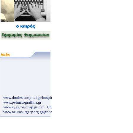
www.rhodes-hospital.gr/hospital_main.html
www.pelmatografima.gr
www.syggros-hosp.gr/nav_1.htm
www.neurosurgery.org.gr/grindex.htm
www.pgna.gr/contact.htm
www.karageorgopoulos.gr/main.php
www.makrogikas.gr
www.cardioalex.gr/
www.onasseio.gr/