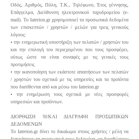
Οδός, Αριθμός, Πόλη, Τ.Κ., Τηλέφωνο, Έτος γέννησης,
Επάγγελμα, Διεύθυνση ηλεκτρονικού ταχυδρομείου (e-
mail). Το Iatreion.gr χρησιμοποιεί τα προσωπικά δεδομένα
των επισκεπτών / χρηστών / μελών για τρεις γενικούς
λόγους:
• την ενημερωτική υποστήριξη των πελατών / χρηστών του
και την επιλογή του περιεχομένου που τους προσφέρει,
ούτως ώστε να είναι συναφές με τις γενικές τους
προτιμήσεις
• την ικανοποίηση των εκάστοτε απαιτήσεων των πελατών
/ χρηστών του σχετικά με τις υπηρεσίες και τα προϊόντα
που διατίθενται από και μέσω του Iatreion.gr
• την ενημέρωση τους σχετικά με νέες προσφορές
υπηρεσιών και προϊόντων.
ΔΙΟΡΘΩΣΗ Ή/ΚΑΙ ΔΙΑΓΡΑΦΗ ΠΡΟΣΩΠΙΚΩΝ
ΔΕΔΟΜΕΝΩΝ
Το Iatreion.gr δίνει το δικαίωμα στους χρήστες / μέλη να
διαγράψουν τα προσωπικά τους δεδομένα, να διορθώσουν