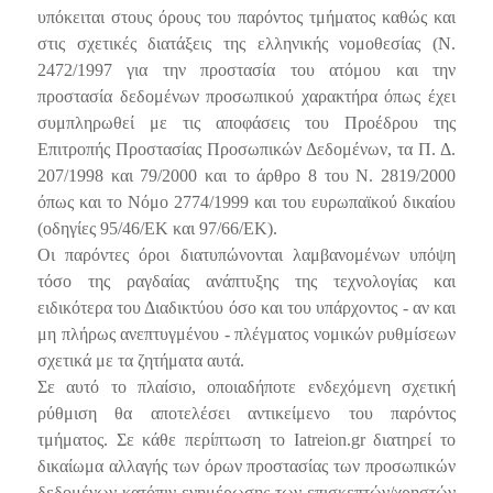
υπόκειται στους όρους του παρόντος τμήματος καθώς και
στις σχετικές διατάξεις της ελληνικής νομοθεσίας (Ν.
2472/1997 για την προστασία του ατόμου και την
προστασία δεδομένων προσωπικού χαρακτήρα όπως έχει
συμπληρωθεί με τις αποφάσεις του Προέδρου της
Επιτροπής Προστασίας Προσωπικών Δεδομένων, τα Π. Δ.
207/1998 και 79/2000 και το άρθρο 8 του Ν. 2819/2000
όπως και το Νόμο 2774/1999 και του ευρωπαϊκού δικαίου
(οδηγίες 95/46/ΕΚ και 97/66/ΕΚ).
Οι παρόντες όροι διατυπώνονται λαμβανομένων υπόψη
τόσο της ραγδαίας ανάπτυξης της τεχνολογίας και
ειδικότερα του Διαδικτύου όσο και του υπάρχοντος - αν και
μη πλήρως ανεπτυγμένου - πλέγματος νομικών ρυθμίσεων
σχετικά με τα ζητήματα αυτά.
Σε αυτό το πλαίσιο, οποιαδήποτε ενδεχόμενη σχετική
ρύθμιση θα αποτελέσει αντικείμενο του παρόντος
τμήματος. Σε κάθε περίπτωση το Iatreion.gr διατηρεί το
δικαίωμα αλλαγής των όρων προστασίας των προσωπικών
δεδομένων κατόπιν ενημέρωσης των επισκεπτών/χρηστών