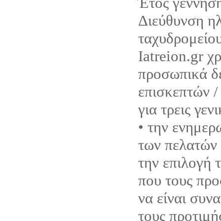
Έτος γέννηση
Διεύθυνση η
ταχυδρομείου
Iatreion.gr χ
προσωπικά δ
επισκεπτών /
για τρεις γεν
• την ενημερ
των πελατών 
την επιλογή 
που τους προ
να είναι συνα
τους προτιμή