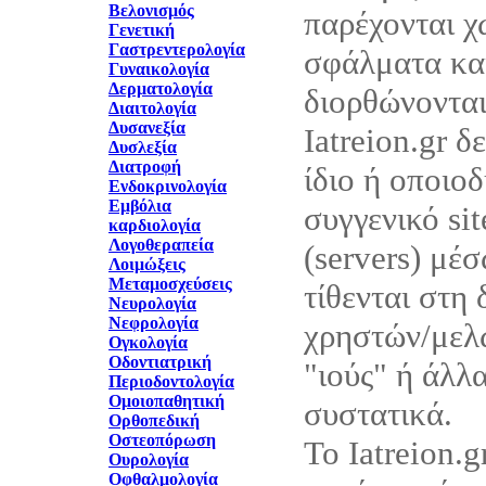
Βελονισμός
παρέχονται χ
Γενετική
Γαστρεντερολογία
σφάλματα και
Γυναικολογία
Δερματολογία
διορθώνονται
Διαιτολογία
Δυσανεξία
Iatreion.gr δ
Δυσλεξία
Διατροφή
ίδιο ή οποιο
Ενδοκρινολογία
Εμβόλια
συγγενικό sit
καρδιολογία
Λογοθεραπεία
(servers) μέ
Λοιμώξεις
Μεταμοσχεύσεις
τίθενται στη
Νευρολογία
Νεφρολογία
χρηστών/μελώ
Ογκολογία
Οδοντιατρική
"ιούς" ή άλλ
Περιοδοντολογία
Ομοιοπαθητική
συστατικά.
Ορθοπεδική
Οστεοπόρωση
Το Iatreion.g
Ουρολογία
Οφθαλμολογία