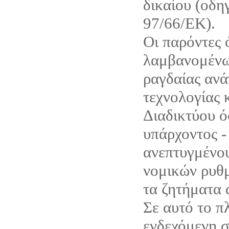
δικαίου (οδη
97/66/ΕΚ).
Οι παρόντες 
λαμβανομένω
ραγδαίας ανά
τεχνολογίας 
Διαδικτύου ό
υπάρχοντος -
ανεπτυγμένου
νομικών ρυθμ
τα ζητήματα 
Σε αυτό το π
ενδεχόμενη σ