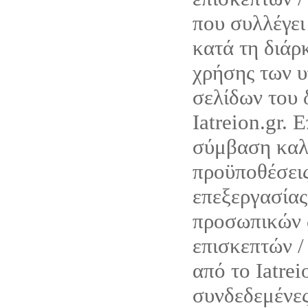
που συλλέγ
κατά τη διάρ
χρήσης των υ
σελίδων του 
Iatreion.gr. 
σύμβαση καλύ
προϋποθέσεις
επεξεργασίας
προσωπικών 
επισκεπτών /
από το Iatrei
συνδεδεμένες