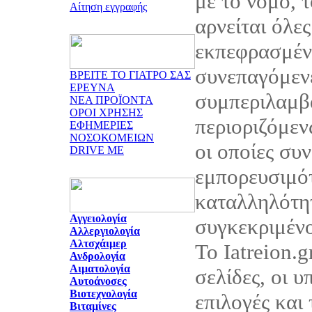
με το νόμο, τ
Αίτηση εγγραφής
αρνείται όλες
εκπεφρασμένε
συνεπαγόμεν
ΒΡΕΙΤΕ ΤΟ ΓΙΑΤΡΟ ΣΑΣ
ΕΡΕΥΝΑ
συμπεριλαμβ
ΝΕΑ ΠΡΟΪΟΝΤΑ
ΟΡΟΙ ΧΡΗΣΗΣ
περιοριζόμεν
ΕΦΗΜΕΡΙΕΣ
ΝΟΣΟΚΟΜΕΙΩΝ
οι οποίες συ
DRIVE ME
εμπορευσιμότ
καταλληλότητ
Αγγειολογία
συγκεκριμέν
Αλλεργιολογία
Αλτσχάιμερ
Το Iatreion.g
Ανδρολογία
Αιματολογία
σελίδες, οι υ
Αυτοάνοσες
Βιοτεχνολογία
επιλογές και
Βιταμίνες