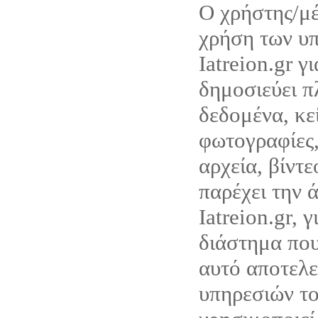
Ο χρήστης/μέ
χρήση των υ
Iatreion.gr γ
δημοσιεύει π
δεδομένα, κε
φωτογραφίες,
αρχεία, βίντ
παρέχει την 
Iatreion.gr, 
διάστημα που
αυτό αποτελε
υπηρεσιών του