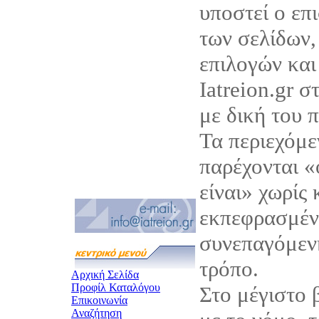
υποστεί ο επ
των σελίδων,
επιλογών και
Iatreion.gr σ
με δική του 
Τα περιεχόμεν
παρέχονται 
είναι» χωρίς
εκπεφρασμέν
συνεπαγόμεν
τρόπο.
Αρχική Σελίδα
Προφίλ Καταλόγου
Στο μέγιστο
Επικοινωνία
Αναζήτηση