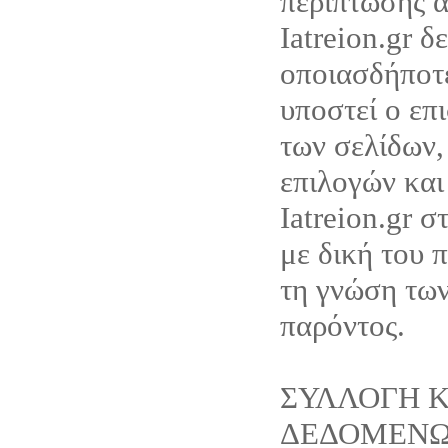
περίπτωσης α
Iatreion.gr δ
οποιασδήποτ
υποστεί ο επ
των σελίδων,
επιλογών και
Iatreion.gr σ
με δική του 
τη γνώση τω
παρόντος.
ΣΥΛΛΟΓΗ Κ
ΔΕΔΟΜΕΝ