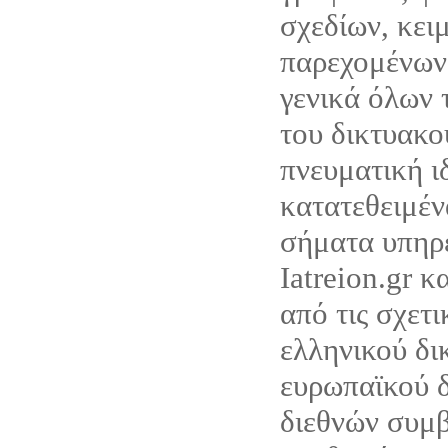
σχεδίων, κει
παρεχομένων
γενικά όλων 
του δικτυακο
πνευματική ι
κατατεθειμέν
σήματα υπηρ
Iatreion.gr κ
από τις σχετι
ελληνικού δι
ευρωπαϊκού δ
διεθνών συμ