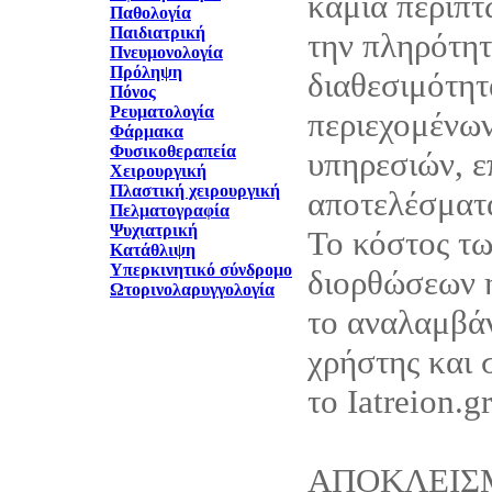
καμία περίπτ
Παθολογία
Παιδιατρική
την πληρότητ
Πνευμονολογία
Πρόληψη
διαθεσιμότητ
Πόνος
Ρευματολογία
περιεχομένων
Φάρμακα
Φυσικοθεραπεία
υπηρεσιών, ε
Χειρουργική
Πλαστική χειρουργική
αποτελέσματά
Πελματογραφία
Ψυχιατρική
Το κόστος τ
Κατάθλιψη
Υπερκινητικό σύνδρομο
διορθώσεων 
Ωτορινολαρυγγολογία
το αναλαμβάν
χρήστης και 
το Iatreion.gr
ΑΠΟΚΛΕΙΣ