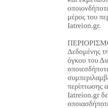
οποιονδήποτ
μέρος του πε
Iatreion.gr.
ΠΕΡΙΟΡΙΣΜ
Δεδομένης τη
όγκου του Δι
οποιεσδήποτε
συμπεριλαμβ
περίπτωσης α
Iatreion.gr δ
οποιασδήποτ