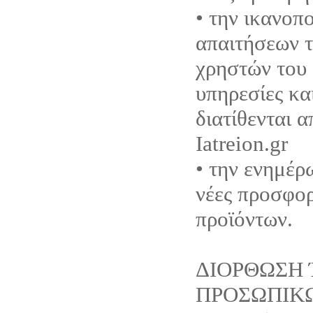
• την ικανοπ
απαιτήσεων τ
χρηστών του 
υπηρεσίες κα
διατίθενται 
Iatreion.gr
• την ενημέρ
νέες προσφορ
προϊόντων.
ΔΙΟΡΘΩΣΗ 
ΠΡΟΣΩΠΙΚ