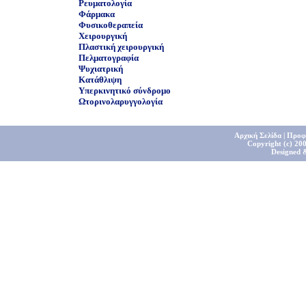
Ρευματολογία
Φάρμακα
Φυσικοθεραπεία
Χειρουργική
Πλαστική χειρουργική
Πελματογραφία
Ψυχιατρική
Κατάθλιψη
Υπερκινητικό σύνδρομο
Ωτορινολαρυγγολογία
Αρχική Σελίδα
|
Προφ
Copyright (c) 200
Designed 