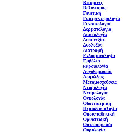
Βιταμίνες
Βελονισμός
Γενετική
Γαστρεντερολογία
Γυναικολογία
Δερματολογία
Διαιτολογία
Δυσανεξία
Δυσλεξία
Διατροφή
Ενδοκρινολογία
Εμβόλια
καρδιολογία
Λογοθεραπεία
Λοιμώξεις
Μεταμοσχεύσεις
Νευρολογία
Νεφρολογία
Ογκολογία
Οδοντιατρική
Περιοδοντολογία
Ομοιοπαθητική
Ορθοπεδική
Οστεοπόρωση
Ουρολογία