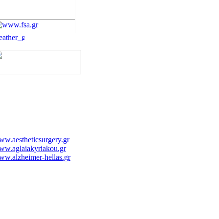
w.aestheticsurgery.gr
ww.aglaiakyriakou.gr
w.alzheimer-hellas.gr
w.dental-blog.gr/
ww.syggros-hosp.gr/nav_1.htm
ww.morfoanaplasis.gr
ww.gynaecology.com.cy/gr.htm
ww.e-surg.gr/index.htm
ww.sismanoglio.gr/
ww.makrogikas.gr