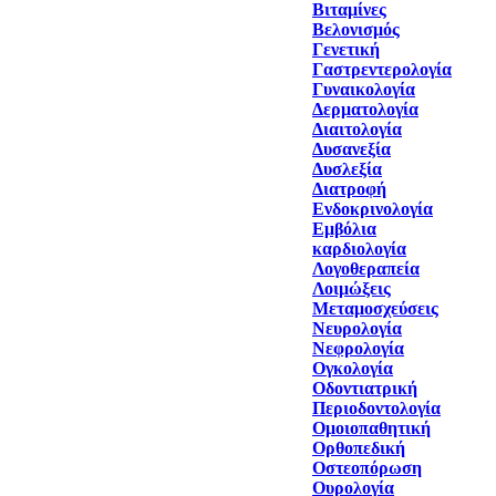
Βιταμίνες
Βελονισμός
Γενετική
Γαστρεντερολογία
Γυναικολογία
Δερματολογία
Διαιτολογία
Δυσανεξία
Δυσλεξία
Διατροφή
Ενδοκρινολογία
Εμβόλια
καρδιολογία
Λογοθεραπεία
Λοιμώξεις
Μεταμοσχεύσεις
Νευρολογία
Νεφρολογία
Ογκολογία
Οδοντιατρική
Περιοδοντολογία
Ομοιοπαθητική
Ορθοπεδική
Οστεοπόρωση
Ουρολογία