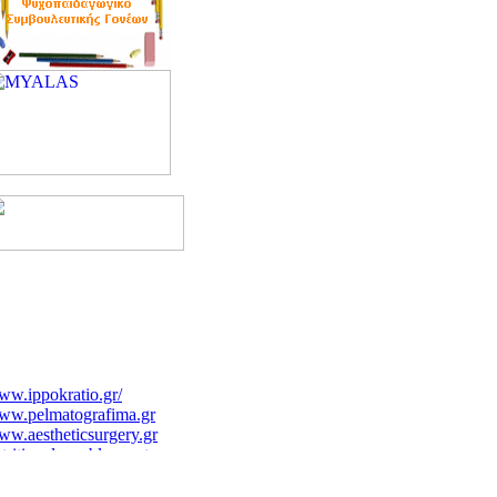
w.ippokratio.gr/
ww.pelmatografima.gr
w.aestheticsurgery.gr
tritionalcare.blogspot.com/2007/12/blog-
st_4591.html
ww.rhodes-