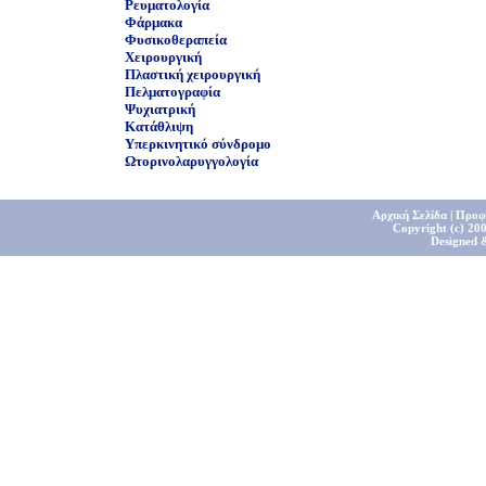
Ρευματολογία
Φάρμακα
Φυσικοθεραπεία
Χειρουργική
Πλαστική χειρουργική
Πελματογραφία
Ψυχιατρική
Κατάθλιψη
Υπερκινητικό σύνδρομο
Ωτορινολαρυγγολογία
Αρχική Σελίδα
|
Προφ
Copyright (c) 200
Designed 