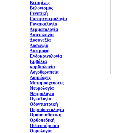
Βιταμίνες
Βελονισμός
Γενετική
Γαστρεντερολογία
Γυναικολογία
Δερματολογία
Διαιτολογία
Δυσανεξία
Δυσλεξία
Διατροφή
Ενδοκρινολογία
Εμβόλια
καρδιολογία
Λογοθεραπεία
Λοιμώξεις
Μεταμοσχεύσεις
Νευρολογία
Νεφρολογία
Ογκολογία
Οδοντιατρική
Περιοδοντολογία
Ομοιοπαθητική
Ορθοπεδική
Οστεοπόρωση
Ουρολογία