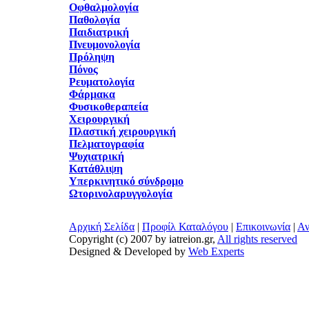
Οφθαλμολογία
Παθολογία
Παιδιατρική
Πνευμονολογία
Πρόληψη
Πόνος
Ρευματολογία
Φάρμακα
Φυσικοθεραπεία
Χειρουργική
Πλαστική χειρουργική
Πελματογραφία
Ψυχιατρική
Κατάθλιψη
Υπερκινητικό σύνδρομο
Ωτορινολαρυγγολογία
Αρχική Σελίδα
|
Προφίλ Καταλόγου
|
Επικοινωνία
|
Αν
Copyright (c) 2007 by iatreion.gr,
All rights reserved
Designed & Developed by
Web Experts